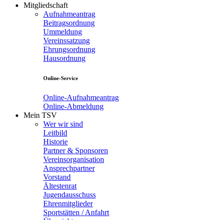
Mitgliedschaft
Aufnahmeantrag
Beitragsordnung
Ummeldung
Vereinssatzung
Ehrungsordnung
Hausordnung
Online-Service
Online-Aufnahmeantrag
Online-Abmeldung
Mein TSV
Wer wir sind
Leitbild
Historie
Partner & Sponsoren
Vereinsorganisation
Ansprechpartner
Vorstand
Ältestenrat
Jugendausschuss
Ehrenmitglieder
Sportstätten / Anfahrt