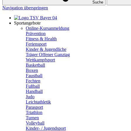
Suche
Navigation überspringen
Sportangebote
Online-Kursanmeldung
Prävention
Fitness & Health
Feriensport
Kinder & Jugendliche
Träger Offener Ganztag
Wettkampfsport
Basketball
Boxen
Faustball
Fechten
Fußball
Handball
Judo
Leichtathletik
Parasport
Triathlon
Turnen
Volleyball
Kinder- / Jugendsport