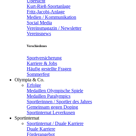
Übersicht
Kurt-Rieß-Sportanlage
Fritz-Jacobi-Anlage
Medien / Kommunikation
Social Media
Vereinsmagazin / Newsletter
Vereinsnews
Verschiedenes
Sportversicherung
Karriere & Jobs
Häufig gestellte Fragen
Sommerfest
Olympia & Co.
Erfolge
Medaillen Olympische Spiele
Medaillen Paralympics
Sportlerinnen / Sportler des Jahres
Gemeinsam gegen Doping
Sportinternat Leverkusen
Sportinternat
Sportinternat / Duale Karriere
Duale Karriere
Förderangebot