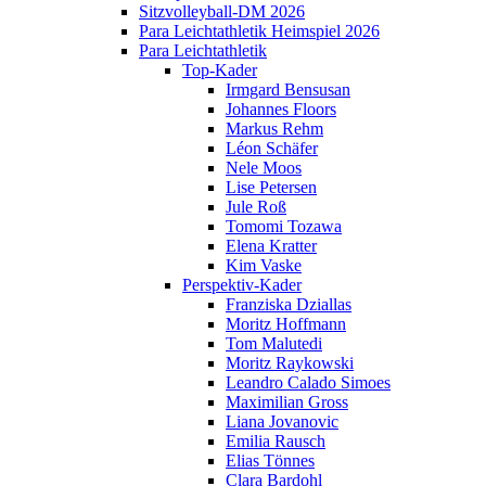
Sitzvolleyball-DM 2026
Para Leichtathletik Heimspiel 2026
Para Leichtathletik
Top-Kader
Irmgard Bensusan
Johannes Floors
Markus Rehm
Léon Schäfer
Nele Moos
Lise Petersen
Jule Roß
Tomomi Tozawa
Elena Kratter
Kim Vaske
Perspektiv-Kader
Franziska Dziallas
Moritz Hoffmann
Tom Malutedi
Moritz Raykowski
Leandro Calado Simoes
Maximilian Gross
Liana Jovanovic
Emilia Rausch
Elias Tönnes
Clara Bardohl