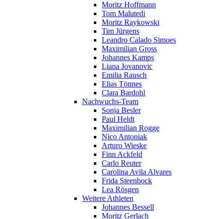
Moritz Hoffmann
Tom Malutedi
Moritz Raykowski
Tim Jürgens
Leandro Calado Simoes
Maximilian Gross
Johannes Kamps
Liana Jovanovic
Emilia Rausch
Elias Tönnes
Clara Bardohl
Nachwuchs-Team
Sonja Besler
Paul Heldt
Maximilian Rogge
Nico Antoniak
Arturo Wieske
Finn Ackfeld
Carlo Reuter
Carolina Avila Alvares
Frida Steenbock
Lea Rösgen
Weitere Athleten
Johannes Bessell
Moritz Gerlach