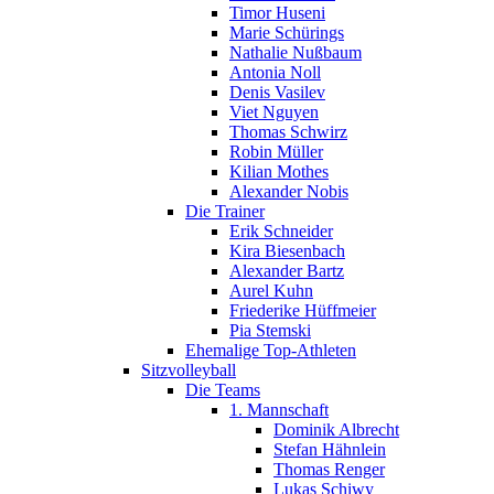
Timor Huseni
Marie Schürings
Nathalie Nußbaum
Antonia Noll
Denis Vasilev
Viet Nguyen
Thomas Schwirz
Robin Müller
Kilian Mothes
Alexander Nobis
Die Trainer
Erik Schneider
Kira Biesenbach
Alexander Bartz
Aurel Kuhn
Friederike Hüffmeier
Pia Stemski
Ehemalige Top-Athleten
Sitzvolleyball
Die Teams
1. Mannschaft
Dominik Albrecht
Stefan Hähnlein
Thomas Renger
Lukas Schiwy