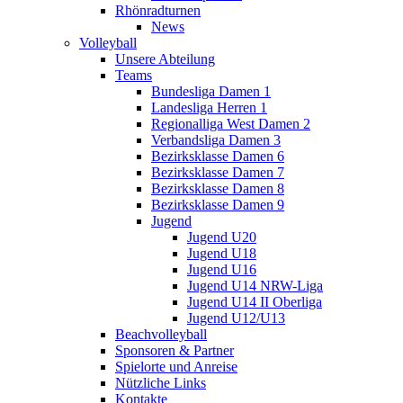
Rhönradturnen
News
Volleyball
Unsere Abteilung
Teams
Bundesliga Damen 1
Landesliga Herren 1
Regionalliga West Damen 2
Verbandsliga Damen 3
Bezirksklasse Damen 6
Bezirksklasse Damen 7
Bezirksklasse Damen 8
Bezirksklasse Damen 9
Jugend
Jugend U20
Jugend U18
Jugend U16
Jugend U14 NRW-Liga
Jugend U14 II Oberliga
Jugend U12/U13
Beachvolleyball
Sponsoren & Partner
Spielorte und Anreise
Nützliche Links
Kontakte