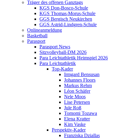
Träger des offenen Ganztags
KGS Don-Bosco-Schule
KGS Thomas-Morus-Schule
GGS Bergisch Neukirchen
GGS Astrid-Lindgren-Schule
Onlineanmeldung
Basketball
Parasport
Parasport News
Sitzvolleyball-DM 2026
Para Leichtathletik Heimspiel 2026
Para Leichtathletik
Top-Kader
Irmgard Bensusan
Johannes Floors
Markus Rehm
Léon Schäfer
Nele Moos
Lise Petersen
Jule Roß
Tomomi Tozawa
Elena Kratter
Kim Vaske
Perspektiv-Kader
Franziska Dziallas