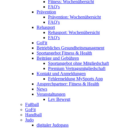
Fitness: Wochenübersicht
FAQ's
Prävention
Prävention: Wochenübersicht
FAQ's
Rehasport
Rehasport: Wochenübersicht
FAQ's
GoFit
Betriebliches Gesundheitsmanagment
Sportangebot Fitness & Health
Beiträge und Gebühren
Sportangebot ohne Mitgliedschaft
Premium Vertragsmitgliedschaft
Kontakt und Anmeldungen
Fehlermeldung MySports App
Ansprechpartner: Fitness & Health
News
Veranstaltungen
Lev Bewegt
Fußball
GoFit
Handball
Judo
digitaler Judopass