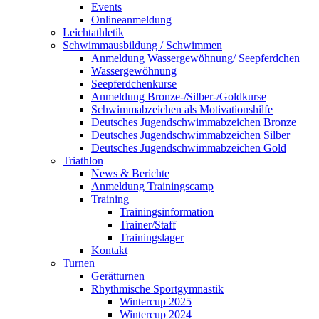
Events
Onlineanmeldung
Leichtathletik
Schwimmausbildung / Schwimmen
Anmeldung Wassergewöhnung/ Seepferdchen
Wassergewöhnung
Seepferdchenkurse
Anmeldung Bronze-/Silber-/Goldkurse
Schwimmabzeichen als Motivationshilfe
Deutsches Jugendschwimmabzeichen Bronze
Deutsches Jugendschwimmabzeichen Silber
Deutsches Jugendschwimmabzeichen Gold
Triathlon
News & Berichte
Anmeldung Trainingscamp
Training
Trainingsinformation
Trainer/Staff
Trainingslager
Kontakt
Turnen
Gerätturnen
Rhythmische Sportgymnastik
Wintercup 2025
Wintercup 2024