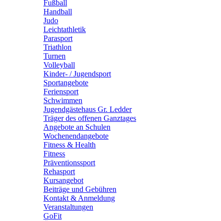
Fußball
Handball
Judo
Leichtathletik
Parasport
Triathlon
Turnen
Volleyball
Kinder- / Jugendsport
Sportangebote
Feriensport
Schwimmen
Jugendgästehaus Gr. Ledder
Träger des offenen Ganztages
Angebote an Schulen
Wochenendangebote
Fitness & Health
Fitness
Präventionssport
Rehasport
Kursangebot
Beiträge und Gebühren
Kontakt & Anmeldung
Veranstaltungen
GoFit