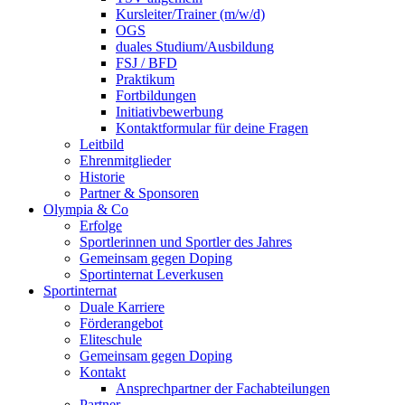
Kursleiter/Trainer (m/w/d)
OGS
duales Studium/Ausbildung
FSJ / BFD
Praktikum
Fortbildungen
Initiativbewerbung
Kontaktformular für deine Fragen
Leitbild
Ehrenmitglieder
Historie
Partner & Sponsoren
Olympia & Co
Erfolge
Sportlerinnen und Sportler des Jahres
Gemeinsam gegen Doping
Sportinternat Leverkusen
Sportinternat
Duale Karriere
Förderangebot
Eliteschule
Gemeinsam gegen Doping
Kontakt
Ansprechpartner der Fachabteilungen
Partner