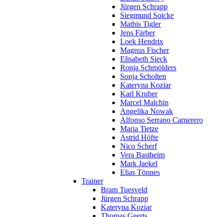
Jürgen Schrapp
Siegmund Soicke
Mathis Tigler
Jens Färber
Loek Hendrix
Magnus Fischer
Elisabeth Sieck
Ronja Schmölders
Sonja Scholten
Kateryna Koziar
Karl Kruber
Marcel Malchin
Angelika Nowak
Alfonso Serrano Carnerero
Maria Tietze
Astrid Höfte
Nico Scherf
Vera Bastheim
Mark Jaekel
Elias Tönnes
Trainer
Bram Tuesveld
Jürgen Schrapp
Kateryna Koziar
Thomas Geerts