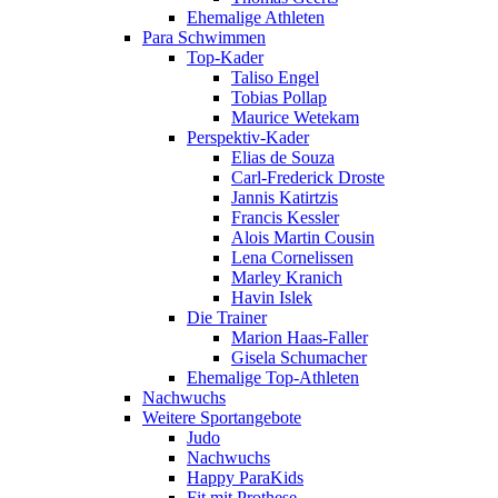
Ehemalige Athleten
Para Schwimmen
Top-Kader
Taliso Engel
Tobias Pollap
Maurice Wetekam
Perspektiv-Kader
Elias de Souza
Carl-Frederick Droste
Jannis Katirtzis
Francis Kessler
Alois Martin Cousin
Lena Cornelissen
Marley Kranich
Havin Islek
Die Trainer
Marion Haas-Faller
Gisela Schumacher
Ehemalige Top-Athleten
Nachwuchs
Weitere Sportangebote
Judo
Nachwuchs
Happy ParaKids
Fit mit Prothese