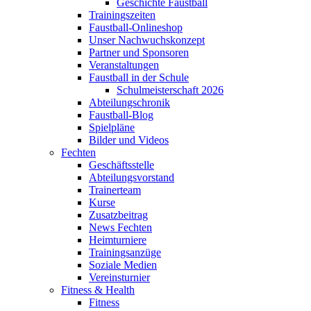
Geschichte Faustball
Trainingszeiten
Faustball-Onlineshop
Unser Nachwuchskonzept
Partner und Sponsoren
Veranstaltungen
Faustball in der Schule
Schulmeisterschaft 2026
Abteilungschronik
Faustball-Blog
Spielpläne
Bilder und Videos
Fechten
Geschäftsstelle
Abteilungsvorstand
Trainerteam
Kurse
Zusatzbeitrag
News Fechten
Heimturniere
Trainingsanzüge
Soziale Medien
Vereinsturnier
Fitness & Health
Fitness