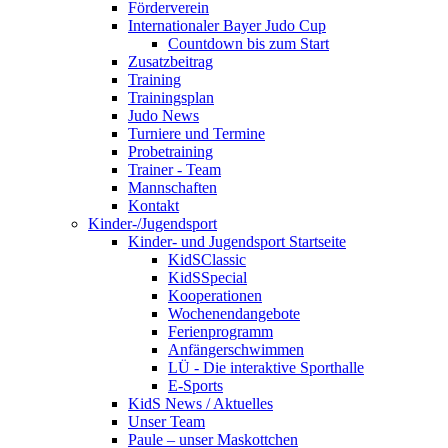
Förderverein
Internationaler Bayer Judo Cup
Countdown bis zum Start
Zusatzbeitrag
Training
Trainingsplan
Judo News
Turniere und Termine
Probetraining
Trainer - Team
Mannschaften
Kontakt
Kinder-/Jugendsport
Kinder- und Jugendsport Startseite
KidSClassic
KidSSpecial
Kooperationen
Wochenendangebote
Ferienprogramm
Anfängerschwimmen
LÜ - Die interaktive Sporthalle
E-Sports
KidS News / Aktuelles
Unser Team
Paule – unser Maskottchen