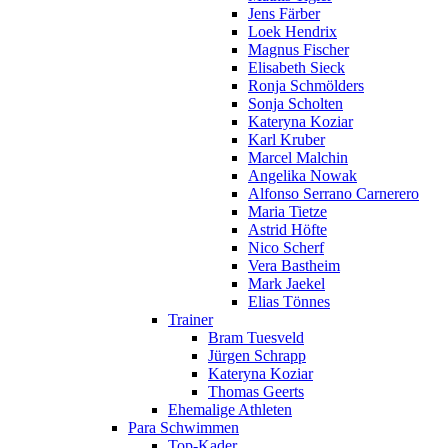
Jens Färber
Loek Hendrix
Magnus Fischer
Elisabeth Sieck
Ronja Schmölders
Sonja Scholten
Kateryna Koziar
Karl Kruber
Marcel Malchin
Angelika Nowak
Alfonso Serrano Carnerero
Maria Tietze
Astrid Höfte
Nico Scherf
Vera Bastheim
Mark Jaekel
Elias Tönnes
Trainer
Bram Tuesveld
Jürgen Schrapp
Kateryna Koziar
Thomas Geerts
Ehemalige Athleten
Para Schwimmen
Top-Kader