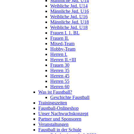
Männliche Jgd. U14
Weibliche Jgd. U14
Männliche Jgd. U16
Weibliche Jgd. U16
Männliche Jgd. U18
Weibliche Jgd. U18
Frauen I. 1. BL
Frauen II.
Mixed-Team
Hobby-Team
Herren I.
Herren II.+III
Frauen 30
Herren 35
Herren 45
Herren 55
Herren 60
Was ist Faustball?
Geschichte Faustball
Trainingszeiten
Faustball-Onlineshop
Unser Nachwuchskonzept
Partner und Sponsoren
Veranstaltungen
Faustball in der Schule