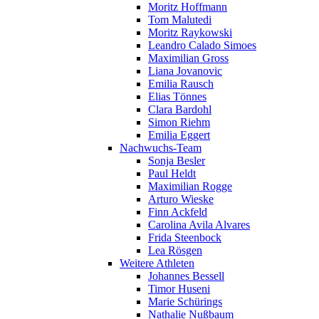
Moritz Hoffmann
Tom Malutedi
Moritz Raykowski
Leandro Calado Simoes
Maximilian Gross
Liana Jovanovic
Emilia Rausch
Elias Tönnes
Clara Bardohl
Simon Riehm
Emilia Eggert
Nachwuchs-Team
Sonja Besler
Paul Heldt
Maximilian Rogge
Arturo Wieske
Finn Ackfeld
Carolina Avila Alvares
Frida Steenbock
Lea Rösgen
Weitere Athleten
Johannes Bessell
Timor Huseni
Marie Schürings
Nathalie Nußbaum