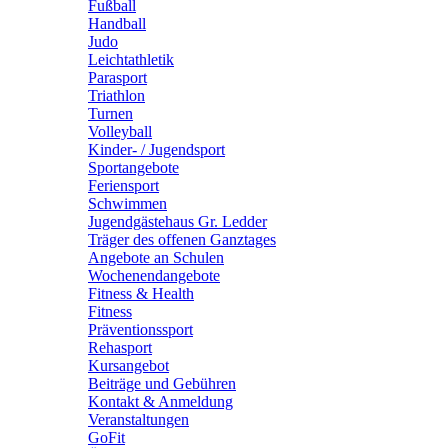
Fußball
Handball
Judo
Leichtathletik
Parasport
Triathlon
Turnen
Volleyball
Kinder- / Jugendsport
Sportangebote
Feriensport
Schwimmen
Jugendgästehaus Gr. Ledder
Träger des offenen Ganztages
Angebote an Schulen
Wochenendangebote
Fitness & Health
Fitness
Präventionssport
Rehasport
Kursangebot
Beiträge und Gebühren
Kontakt & Anmeldung
Veranstaltungen
GoFit