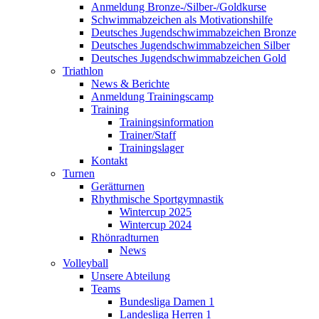
Anmeldung Bronze-/Silber-/Goldkurse
Schwimmabzeichen als Motivationshilfe
Deutsches Jugendschwimmabzeichen Bronze
Deutsches Jugendschwimmabzeichen Silber
Deutsches Jugendschwimmabzeichen Gold
Triathlon
News & Berichte
Anmeldung Trainingscamp
Training
Trainingsinformation
Trainer/Staff
Trainingslager
Kontakt
Turnen
Gerätturnen
Rhythmische Sportgymnastik
Wintercup 2025
Wintercup 2024
Rhönradturnen
News
Volleyball
Unsere Abteilung
Teams
Bundesliga Damen 1
Landesliga Herren 1