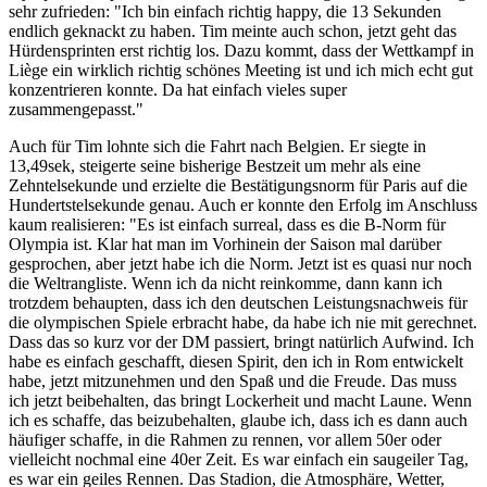
sehr zufrieden: "Ich bin einfach richtig happy, die 13 Sekunden
endlich geknackt zu haben. Tim meinte auch schon, jetzt geht das
Hürdensprinten erst richtig los. Dazu kommt, dass der Wettkampf in
Liège ein wirklich richtig schönes Meeting ist und ich mich echt gut
konzentrieren konnte. Da hat einfach vieles super
zusammengepasst."
Auch für Tim lohnte sich die Fahrt nach Belgien. Er siegte in
13,49sek, steigerte seine bisherige Bestzeit um mehr als eine
Zehntelsekunde und erzielte die Bestätigungsnorm für Paris auf die
Hundertstelsekunde genau. Auch er konnte den Erfolg im Anschluss
kaum realisieren: "Es ist einfach surreal, dass es die B-Norm für
Olympia ist. Klar hat man im Vorhinein der Saison mal darüber
gesprochen, aber jetzt habe ich die Norm. Jetzt ist es quasi nur noch
die Weltrangliste. Wenn ich da nicht reinkomme, dann kann ich
trotzdem behaupten, dass ich den deutschen Leistungsnachweis für
die olympischen Spiele erbracht habe, da habe ich nie mit gerechnet.
Dass das so kurz vor der DM passiert, bringt natürlich Aufwind. Ich
habe es einfach geschafft, diesen Spirit, den ich in Rom entwickelt
habe, jetzt mitzunehmen und den Spaß und die Freude. Das muss
ich jetzt beibehalten, das bringt Lockerheit und macht Laune. Wenn
ich es schaffe, das beizubehalten, glaube ich, dass ich es dann auch
häufiger schaffe, in die Rahmen zu rennen, vor allem 50er oder
vielleicht nochmal eine 40er Zeit. Es war einfach ein saugeiler Tag,
es war ein geiles Rennen. Das Stadion, die Atmosphäre, Wetter,