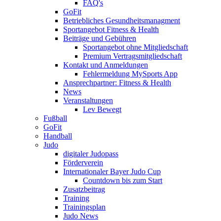
FAQ's
GoFit
Betriebliches Gesundheitsmanagment
Sportangebot Fitness & Health
Beiträge und Gebühren
Sportangebot ohne Mitgliedschaft
Premium Vertragsmitgliedschaft
Kontakt und Anmeldungen
Fehlermeldung MySports App
Ansprechpartner: Fitness & Health
News
Veranstaltungen
Lev Bewegt
Fußball
GoFit
Handball
Judo
digitaler Judopass
Förderverein
Internationaler Bayer Judo Cup
Countdown bis zum Start
Zusatzbeitrag
Training
Trainingsplan
Judo News