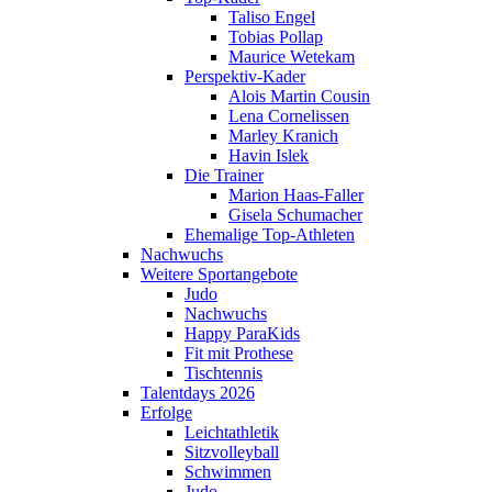
Taliso Engel
Tobias Pollap
Maurice Wetekam
Perspektiv-Kader
Alois Martin Cousin
Lena Cornelissen
Marley Kranich
Havin Islek
Die Trainer
Marion Haas-Faller
Gisela Schumacher
Ehemalige Top-Athleten
Nachwuchs
Weitere Sportangebote
Judo
Nachwuchs
Happy ParaKids
Fit mit Prothese
Tischtennis
Talentdays 2026
Erfolge
Leichtathletik
Sitzvolleyball
Schwimmen
Judo