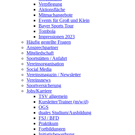
Verpflegung
Aktionsfläche
Mitmachangebote
Events für Groß und Klein
Bayer Sports Tour
Tombola
Impressionen 2023
Häufig gestellte Fragen
Ansprechpartner
Mitgliedschaft
Sportstätten / Anfahrt
Vereinsorganisation
Social Media
Vereinsmagazin / Newsletter
Vereinsnews
Sportversicherung
Jobs/Karriere
TSV allgemein
Kursleiter/Trainer (m/w/d)
OGS
duales Studium/Ausbildung
FSJ / BFD
Praktikum
Fortbildungen
Initiativbewerbung