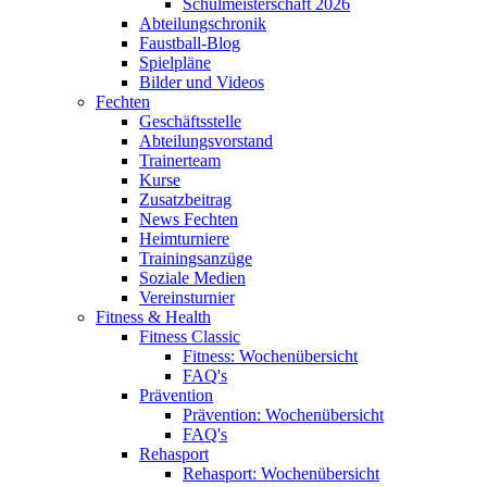
Schulmeisterschaft 2026
Abteilungschronik
Faustball-Blog
Spielpläne
Bilder und Videos
Fechten
Geschäftsstelle
Abteilungsvorstand
Trainerteam
Kurse
Zusatzbeitrag
News Fechten
Heimturniere
Trainingsanzüge
Soziale Medien
Vereinsturnier
Fitness & Health
Fitness Classic
Fitness: Wochenübersicht
FAQ's
Prävention
Prävention: Wochenübersicht
FAQ's
Rehasport
Rehasport: Wochenübersicht