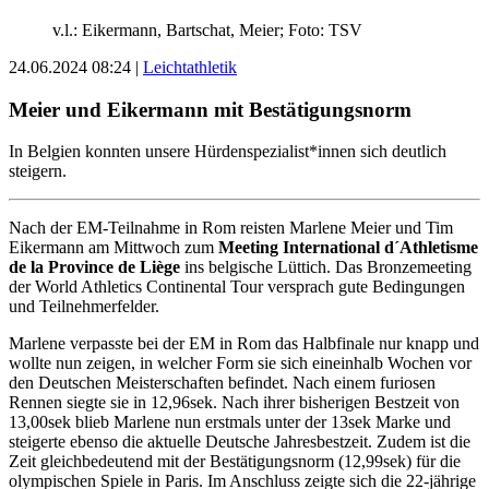
v.l.: Eikermann, Bartschat, Meier; Foto: TSV
24.06.2024 08:24
|
Leichtathletik
Meier und Eikermann mit Bestätigungsnorm
In Belgien konnten unsere Hürdenspezialist*innen sich deutlich
steigern.
Nach der EM-Teilnahme in Rom reisten Marlene Meier und Tim
Eikermann am Mittwoch zum
Meeting International d´Athletisme
de la Province de Liège
ins belgische Lüttich. Das Bronzemeeting
der World Athletics Continental Tour versprach gute Bedingungen
und Teilnehmerfelder.
Marlene verpasste bei der EM in Rom das Halbfinale nur knapp und
wollte nun zeigen, in welcher Form sie sich eineinhalb Wochen vor
den Deutschen Meisterschaften befindet. Nach einem furiosen
Rennen siegte sie in 12,96sek. Nach ihrer bisherigen Bestzeit von
13,00sek blieb Marlene nun erstmals unter der 13sek Marke und
steigerte ebenso die aktuelle Deutsche Jahresbestzeit. Zudem ist die
Zeit gleichbedeutend mit der Bestätigungsnorm (12,99sek) für die
olympischen Spiele in Paris. Im Anschluss zeigte sich die 22-jährige