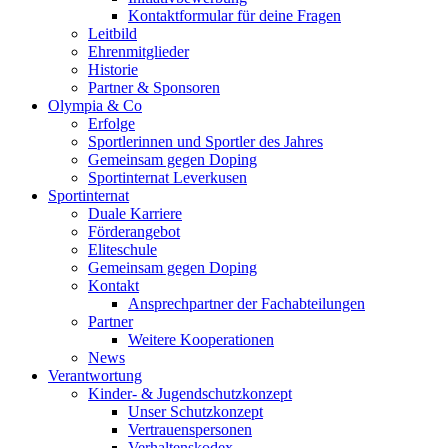
Kontaktformular für deine Fragen
Leitbild
Ehrenmitglieder
Historie
Partner & Sponsoren
Olympia & Co
Erfolge
Sportlerinnen und Sportler des Jahres
Gemeinsam gegen Doping
Sportinternat Leverkusen
Sportinternat
Duale Karriere
Förderangebot
Eliteschule
Gemeinsam gegen Doping
Kontakt
Ansprechpartner der Fachabteilungen
Partner
Weitere Kooperationen
News
Verantwortung
Kinder- & Jugendschutzkonzept
Unser Schutzkonzept
Vertrauenspersonen
Verhaltenskodex