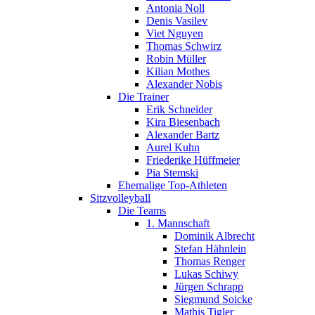
Antonia Noll
Denis Vasilev
Viet Nguyen
Thomas Schwirz
Robin Müller
Kilian Mothes
Alexander Nobis
Die Trainer
Erik Schneider
Kira Biesenbach
Alexander Bartz
Aurel Kuhn
Friederike Hüffmeier
Pia Stemski
Ehemalige Top-Athleten
Sitzvolleyball
Die Teams
1. Mannschaft
Dominik Albrecht
Stefan Hähnlein
Thomas Renger
Lukas Schiwy
Jürgen Schrapp
Siegmund Soicke
Mathis Tigler