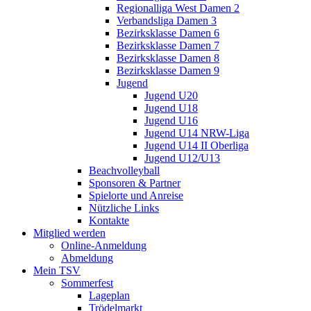
Regionalliga West Damen 2
Verbandsliga Damen 3
Bezirksklasse Damen 6
Bezirksklasse Damen 7
Bezirksklasse Damen 8
Bezirksklasse Damen 9
Jugend
Jugend U20
Jugend U18
Jugend U16
Jugend U14 NRW-Liga
Jugend U14 II Oberliga
Jugend U12/U13
Beachvolleyball
Sponsoren & Partner
Spielorte und Anreise
Nützliche Links
Kontakte
Mitglied werden
Online-Anmeldung
Abmeldung
Mein TSV
Sommerfest
Lageplan
Trödelmarkt