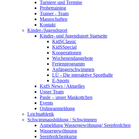
Turniere und Termine
Probetraining
Trainer - Team
Mannschaften
Kontakt
Kinder-/Jugendsport
Kinder- und Jugendsport Startseite
KidSClassic
KidSSpecial
Kooperationen
Wochenendangebote
Ferienprogramm
Anfängerschwimmen
LÜ - Die interaktive Sporthalle
E-Sports
KidS News / Aktuelles
Unser Team
Paule – unser Maskottchen
Events
Onlineanmeldung
Leichtathletik
Schwimmausbildung / Schwimmen
Anmeldung Wassergewöhnung/ Seepferdchen
Wassergewöhnung
Seepferdchenkurse