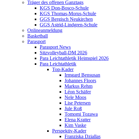
Träger des offenen Ganztags
KGS Don-Bosco-Schule
KGS Thomas-Morus-Schule
GGS Bergisch Neukirchen
GGS Astrid-Lindgren-Schule
Onlineanmeldung
Basketball
Parasport
Parasport News
Sitzvolleyball-DM 2026
Para Leichtathletik Heimspiel 2026
Para Leichtathletik
Top-Kader
Irmgard Bensusan
Johannes Floors
Markus Rehm
Léon Schäfer
Nele Moos
Lise Petersen
Jule Roß
Tomomi Tozawa
Elena Kratter
Kim Vaske
Perspektiv-Kader
Franziska Dziallas