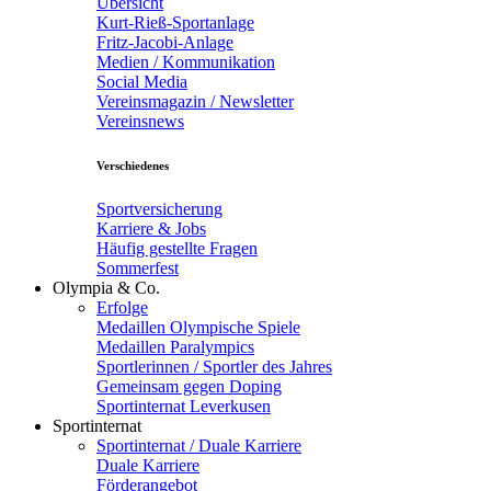
Übersicht
Kurt-Rieß-Sportanlage
Fritz-Jacobi-Anlage
Medien / Kommunikation
Social Media
Vereinsmagazin / Newsletter
Vereinsnews
Verschiedenes
Sportversicherung
Karriere & Jobs
Häufig gestellte Fragen
Sommerfest
Olympia & Co.
Erfolge
Medaillen Olympische Spiele
Medaillen Paralympics
Sportlerinnen / Sportler des Jahres
Gemeinsam gegen Doping
Sportinternat Leverkusen
Sportinternat
Sportinternat / Duale Karriere
Duale Karriere
Förderangebot