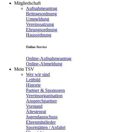
Mitgliedschaft
Aufnahmeantrag
Beitragsordnung
Ummeldung
Vereinssatzung
Ehrungsordnung
Hausordnung
Online-Service
Online-Aufnahmeantrag
Online-Abmeldung
Mein TSV
Wer wir sind
Leitbild
Historie
Partner & Sponsoren
Vereinsorganisation
Ansprechpartner
Vorstand
Ältestenrat
Jugendausschuss
Ehrenmitglieder
Sportstätten / Anfahrt