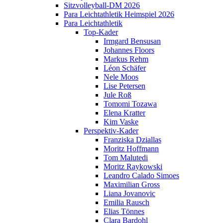
Sitzvolleyball-DM 2026
Para Leichtathletik Heimspiel 2026
Para Leichtathletik
Top-Kader
Irmgard Bensusan
Johannes Floors
Markus Rehm
Léon Schäfer
Nele Moos
Lise Petersen
Jule Roß
Tomomi Tozawa
Elena Kratter
Kim Vaske
Perspektiv-Kader
Franziska Dziallas
Moritz Hoffmann
Tom Malutedi
Moritz Raykowski
Leandro Calado Simoes
Maximilian Gross
Liana Jovanovic
Emilia Rausch
Elias Tönnes
Clara Bardohl