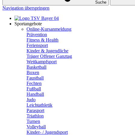
Suche
Navigation überspringen
Sportangebote
Online-Kursanmeldung
Prävention
Fitness & Health
Feriensport
Kinder & Jugendliche
Träger Offener Ganztag
Wettkampfsport
Basketball
Boxen
Faustball
Fechten
Fußball
Handball
Judo
Leichtathletik
Parasport
Triathlon
Turnen
Volleyball
Kinder- / Jugendsport