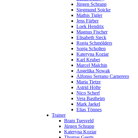
Jürgen Schrapp
Siegmund Soicke
Mathis Tigler
Jens Färber
Loek Hendrix
Magnus Fischer
Elisabeth Sieck
Ronja Schmölders
Sonja Scholten
Kateryna Koziar
Karl Kruber
Marcel Malchin
Angelika Nowak
Alfonso Serrano Carnerero
Maria Tietze
Astrid Höfte
Nico Scherf
Vera Bastheim
Mark Jaekel
Elias Tönnes
Trainer
Bram Tuesveld
Jürgen Schrapp
Kateryna Koziar
Thomas Geerts