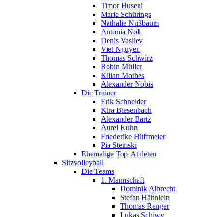
Timor Huseni
Marie Schürings
Nathalie Nußbaum
Antonia Noll
Denis Vasilev
Viet Nguyen
Thomas Schwirz
Robin Müller
Kilian Mothes
Alexander Nobis
Die Trainer
Erik Schneider
Kira Biesenbach
Alexander Bartz
Aurel Kuhn
Friederike Hüffmeier
Pia Stemski
Ehemalige Top-Athleten
Sitzvolleyball
Die Teams
1. Mannschaft
Dominik Albrecht
Stefan Hähnlein
Thomas Renger
Lukas Schiwy