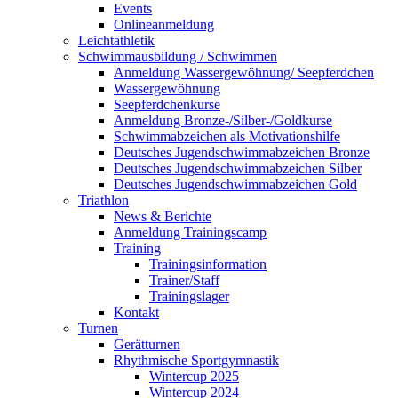
Events
Onlineanmeldung
Leichtathletik
Schwimmausbildung / Schwimmen
Anmeldung Wassergewöhnung/ Seepferdchen
Wassergewöhnung
Seepferdchenkurse
Anmeldung Bronze-/Silber-/Goldkurse
Schwimmabzeichen als Motivationshilfe
Deutsches Jugendschwimmabzeichen Bronze
Deutsches Jugendschwimmabzeichen Silber
Deutsches Jugendschwimmabzeichen Gold
Triathlon
News & Berichte
Anmeldung Trainingscamp
Training
Trainingsinformation
Trainer/Staff
Trainingslager
Kontakt
Turnen
Gerätturnen
Rhythmische Sportgymnastik
Wintercup 2025
Wintercup 2024