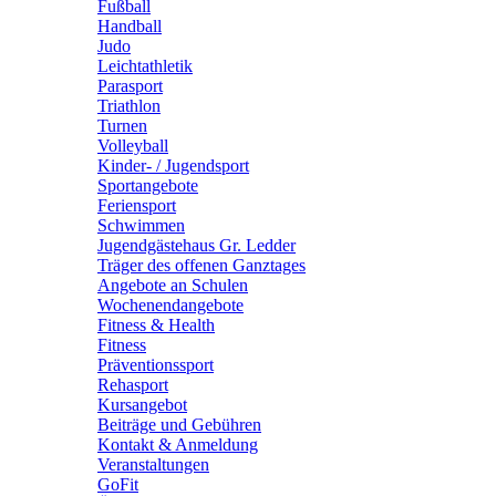
Fußball
Handball
Judo
Leichtathletik
Parasport
Triathlon
Turnen
Volleyball
Kinder- / Jugendsport
Sportangebote
Feriensport
Schwimmen
Jugendgästehaus Gr. Ledder
Träger des offenen Ganztages
Angebote an Schulen
Wochenendangebote
Fitness & Health
Fitness
Präventionssport
Rehasport
Kursangebot
Beiträge und Gebühren
Kontakt & Anmeldung
Veranstaltungen
GoFit