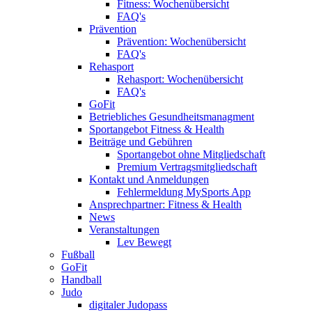
Fitness: Wochenübersicht
FAQ's
Prävention
Prävention: Wochenübersicht
FAQ's
Rehasport
Rehasport: Wochenübersicht
FAQ's
GoFit
Betriebliches Gesundheitsmanagment
Sportangebot Fitness & Health
Beiträge und Gebühren
Sportangebot ohne Mitgliedschaft
Premium Vertragsmitgliedschaft
Kontakt und Anmeldungen
Fehlermeldung MySports App
Ansprechpartner: Fitness & Health
News
Veranstaltungen
Lev Bewegt
Fußball
GoFit
Handball
Judo
digitaler Judopass