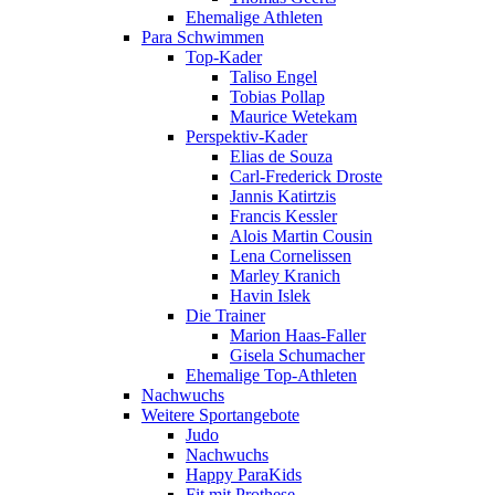
Ehemalige Athleten
Para Schwimmen
Top-Kader
Taliso Engel
Tobias Pollap
Maurice Wetekam
Perspektiv-Kader
Elias de Souza
Carl-Frederick Droste
Jannis Katirtzis
Francis Kessler
Alois Martin Cousin
Lena Cornelissen
Marley Kranich
Havin Islek
Die Trainer
Marion Haas-Faller
Gisela Schumacher
Ehemalige Top-Athleten
Nachwuchs
Weitere Sportangebote
Judo
Nachwuchs
Happy ParaKids
Fit mit Prothese