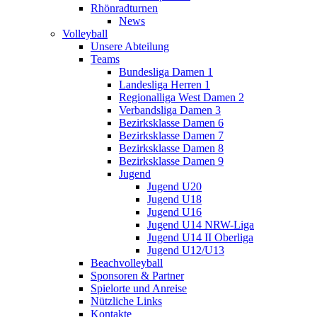
Rhönradturnen
News
Volleyball
Unsere Abteilung
Teams
Bundesliga Damen 1
Landesliga Herren 1
Regionalliga West Damen 2
Verbandsliga Damen 3
Bezirksklasse Damen 6
Bezirksklasse Damen 7
Bezirksklasse Damen 8
Bezirksklasse Damen 9
Jugend
Jugend U20
Jugend U18
Jugend U16
Jugend U14 NRW-Liga
Jugend U14 II Oberliga
Jugend U12/U13
Beachvolleyball
Sponsoren & Partner
Spielorte und Anreise
Nützliche Links
Kontakte