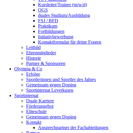
Kursleiter/Trainer (m/w/d)
OGS
duales Studium/Ausbildung
FSJ / BFD
Praktikum
Fortbildungen
Initiativbewerbung
Kontaktformular für deine Fragen
Leitbild
Ehrenmitglieder
Historie
Partner & Sponsoren
Olympia & Co
Erfolge
Sportlerinnen und Sportler des Jahres
Gemeinsam gegen Doping
Sportinternat Leverkusen
Sportinternat
Duale Karriere
Förderangebot
Eliteschule
Gemeinsam gegen Doping
Kontakt
Ansprechpartner der Fachabteilungen
Partner