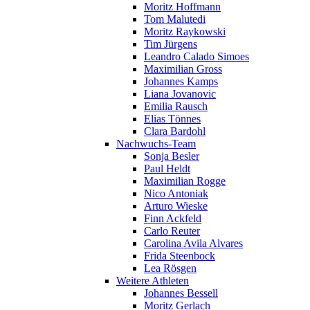
Moritz Hoffmann
Tom Malutedi
Moritz Raykowski
Tim Jürgens
Leandro Calado Simoes
Maximilian Gross
Johannes Kamps
Liana Jovanovic
Emilia Rausch
Elias Tönnes
Clara Bardohl
Nachwuchs-Team
Sonja Besler
Paul Heldt
Maximilian Rogge
Nico Antoniak
Arturo Wieske
Finn Ackfeld
Carlo Reuter
Carolina Avila Alvares
Frida Steenbock
Lea Rösgen
Weitere Athleten
Johannes Bessell
Moritz Gerlach