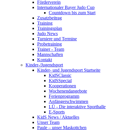
Förderverein
Internationaler Bayer Judo Cup
Countdown bis zum Start
Zusatzbeitrag
Training
Trainingsplan
Judo News
Turniere und Termine
Probetraining
Trainer - Team
Mannschaften
Kontakt
Kinder-/Jugendsport
Kinder- und Jugendsport Startseite
KidSClassic
KidSSpecial
Kooperationen
Wochenendangebote
Ferienprogramm
Anfängerschwimmen
LÜ - Die interaktive Sporthalle
E-Sports
KidS News / Aktuelles
Unser Team
Paule – unser Maskottchen