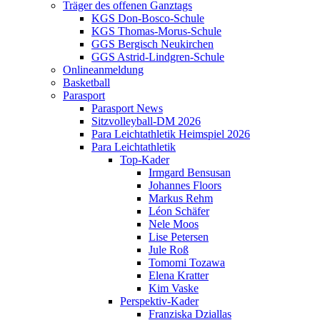
Träger des offenen Ganztags
KGS Don-Bosco-Schule
KGS Thomas-Morus-Schule
GGS Bergisch Neukirchen
GGS Astrid-Lindgren-Schule
Onlineanmeldung
Basketball
Parasport
Parasport News
Sitzvolleyball-DM 2026
Para Leichtathletik Heimspiel 2026
Para Leichtathletik
Top-Kader
Irmgard Bensusan
Johannes Floors
Markus Rehm
Léon Schäfer
Nele Moos
Lise Petersen
Jule Roß
Tomomi Tozawa
Elena Kratter
Kim Vaske
Perspektiv-Kader
Franziska Dziallas