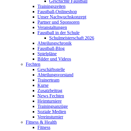
Geschichte Faustball
Trainingszeiten
Faustball-Onlineshop
Unser Nachwuchskonzept
Partner und Sponsoren
Veranstaltungen
Faustball in der Schule
Schulmeisterschaft 2026
Abteilungschronik
Faustball-Blog
Spielpläne
Bilder und Videos
Fechten
Geschäftsstelle
Abteilungsvorstand
Trainerteam
Kurse
Zusatzbeitrag
News Fechten
Heimturniere
Trainingsanzüge
Soziale Medien
Vereinsturnier
Fitness & Health
Fitness