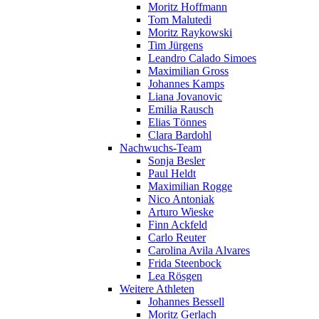
Moritz Hoffmann
Tom Malutedi
Moritz Raykowski
Tim Jürgens
Leandro Calado Simoes
Maximilian Gross
Johannes Kamps
Liana Jovanovic
Emilia Rausch
Elias Tönnes
Clara Bardohl
Nachwuchs-Team
Sonja Besler
Paul Heldt
Maximilian Rogge
Nico Antoniak
Arturo Wieske
Finn Ackfeld
Carlo Reuter
Carolina Avila Alvares
Frida Steenbock
Lea Rösgen
Weitere Athleten
Johannes Bessell
Moritz Gerlach