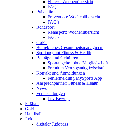
Fitness: Wochenübersicht
FAQ's
Prävention
Prävention: Wochenübersicht
FAQ's
Rehasport
Rehasport: Wochenübersicht
FAQ's
GoFit
Betriebliches Gesundheitsmanagment
Sportangebot Fitness & Health
Beiträge und Gebühren
Sportangebot ohne Mitgliedschaft
Premium Vertragsmitgliedschaft
Kontakt und Anmeldungen
Fehlermeldung MySports App
Ansprechpartner: Fitness & Health
News
Veranstaltungen
Lev Bewegt
Fußball
GoFit
Handball
Judo
digitaler Judopass