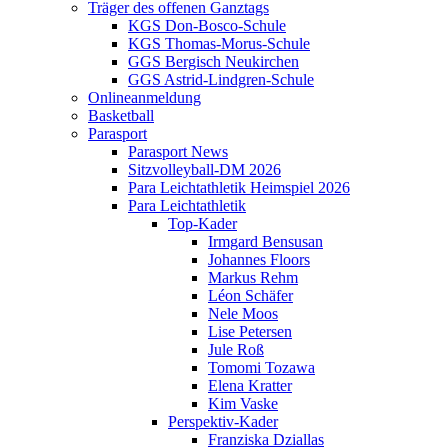
Träger des offenen Ganztags
KGS Don-Bosco-Schule
KGS Thomas-Morus-Schule
GGS Bergisch Neukirchen
GGS Astrid-Lindgren-Schule
Onlineanmeldung
Basketball
Parasport
Parasport News
Sitzvolleyball-DM 2026
Para Leichtathletik Heimspiel 2026
Para Leichtathletik
Top-Kader
Irmgard Bensusan
Johannes Floors
Markus Rehm
Léon Schäfer
Nele Moos
Lise Petersen
Jule Roß
Tomomi Tozawa
Elena Kratter
Kim Vaske
Perspektiv-Kader
Franziska Dziallas