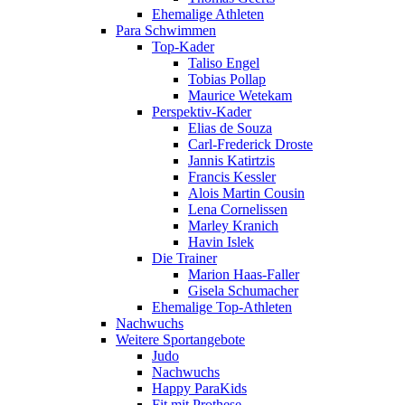
Ehemalige Athleten
Para Schwimmen
Top-Kader
Taliso Engel
Tobias Pollap
Maurice Wetekam
Perspektiv-Kader
Elias de Souza
Carl-Frederick Droste
Jannis Katirtzis
Francis Kessler
Alois Martin Cousin
Lena Cornelissen
Marley Kranich
Havin Islek
Die Trainer
Marion Haas-Faller
Gisela Schumacher
Ehemalige Top-Athleten
Nachwuchs
Weitere Sportangebote
Judo
Nachwuchs
Happy ParaKids
Fit mit Prothese