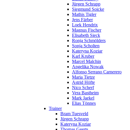
Jürgen Schrapp
Siegmund Soicke
Mathis Tigler
Jens Färber
Loek Hendrix
Magnus Fischer
Elisabeth Sieck
Ronja Schmölders
Sonja Scholten
Kateryna Koziar
Karl Kruber
Marcel Malchin
Angelika Nowak
Alfonso Serrano Carnerero
Maria Tietze
Astrid Höfte
Nico Scherf
Vera Bastheim
Mark Jaekel
Elias Tönnes
Trainer
Bram Tuesveld
Jürgen Schrapp
Kateryna Koziar
Thomas Geerts