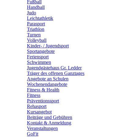
Fußball
Handball
Judo
Leichtathletik
Parasport
Triathlon
Turnen
Volleyball
Kinder- / Jugendsport
Sportangebote
Feriensport
Schwimmen
Jugendgästehaus Gr. Ledder
Träger des offenen Ganztages
Angebote an Schulen
Wochenendangebote
Fitness & Health
Fitness
Präventionssport
Rehasport
Kursangebot
Beiträge und Gebühren
Kontakt & Anmeldung
Veranstaltungen
GoFit