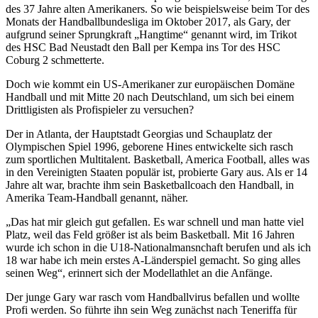
des 37 Jahre alten Amerikaners. So wie beispielsweise beim Tor des
Monats der Handballbundesliga im Oktober 2017, als Gary, der
aufgrund seiner Sprungkraft „Hangtime“ genannt wird, im Trikot
des HSC Bad Neustadt den Ball per Kempa ins Tor des HSC
Coburg 2 schmetterte.
Doch wie kommt ein US-Amerikaner zur europäischen Domäne
Handball und mit Mitte 20 nach Deutschland, um sich bei einem
Drittligisten als Profispieler zu versuchen?
Der in Atlanta, der Hauptstadt Georgias und Schauplatz der
Olympischen Spiel 1996, geborene Hines entwickelte sich rasch
zum sportlichen Multitalent. Basketball, America Football, alles was
in den Vereinigten Staaten populär ist, probierte Gary aus. Als er 14
Jahre alt war, brachte ihm sein Basketballcoach den Handball, in
Amerika Team-Handball genannt, näher.
„Das hat mir gleich gut gefallen. Es war schnell und man hatte viel
Platz, weil das Feld größer ist als beim Basketball. Mit 16 Jahren
wurde ich schon in die U18-Nationalmansnchaft berufen und als ich
18 war habe ich mein erstes A-Länderspiel gemacht. So ging alles
seinen Weg“, erinnert sich der Modellathlet an die Anfänge.
Der junge Gary war rasch vom Handballvirus befallen und wollte
Profi werden. So führte ihn sein Weg zunächst nach Teneriffa für