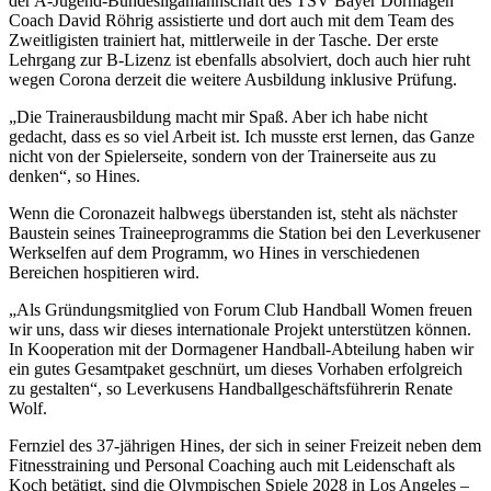
der A-Jugend-Bundesligamannschaft des TSV Bayer Dormagen
Coach David Röhrig assistierte und dort auch mit dem Team des
Zweitligisten trainiert hat, mittlerweile in der Tasche. Der erste
Lehrgang zur B-Lizenz ist ebenfalls absolviert, doch auch hier ruht
wegen Corona derzeit die weitere Ausbildung inklusive Prüfung.
„Die Trainerausbildung macht mir Spaß. Aber ich habe nicht
gedacht, dass es so viel Arbeit ist. Ich musste erst lernen, das Ganze
nicht von der Spielerseite, sondern von der Trainerseite aus zu
denken“, so Hines.
Wenn die Coronazeit halbwegs überstanden ist, steht als nächster
Baustein seines Traineeprogramms die Station bei den Leverkusener
Werkselfen auf dem Programm, wo Hines in verschiedenen
Bereichen hospitieren wird.
„Als Gründungsmitglied von Forum Club Handball Women freuen
wir uns, dass wir dieses internationale Projekt unterstützen können.
In Kooperation mit der Dormagener Handball-Abteilung haben wir
ein gutes Gesamtpaket geschnürt, um dieses Vorhaben erfolgreich
zu gestalten“, so Leverkusens Handballgeschäftsführerin Renate
Wolf.
Fernziel des 37-jährigen Hines, der sich in seiner Freizeit neben dem
Fitnesstraining und Personal Coaching auch mit Leidenschaft als
Koch betätigt, sind die Olympischen Spiele 2028 in Los Angeles –