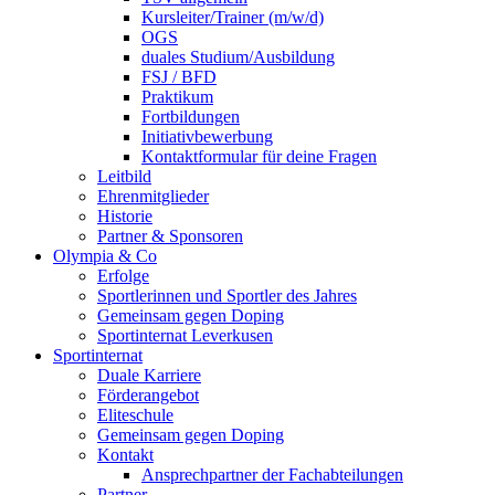
Kursleiter/Trainer (m/w/d)
OGS
duales Studium/Ausbildung
FSJ / BFD
Praktikum
Fortbildungen
Initiativbewerbung
Kontaktformular für deine Fragen
Leitbild
Ehrenmitglieder
Historie
Partner & Sponsoren
Olympia & Co
Erfolge
Sportlerinnen und Sportler des Jahres
Gemeinsam gegen Doping
Sportinternat Leverkusen
Sportinternat
Duale Karriere
Förderangebot
Eliteschule
Gemeinsam gegen Doping
Kontakt
Ansprechpartner der Fachabteilungen
Partner