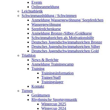
Events
Onlineanmeldung
Leichtathletik
Schwimmausbildung / Schwimmen
Anmeldung Wassergewöhnung/ Seepferdchen
Wassergewöhnung
Seepferdchenkurse
Anmeldung Bronze-/Silber-/Goldkurse
Schwimmabzeichen als Motivationshilfe
Deutsches Jugendschwimmabzeichen Bronze
Deutsches Jugendschwimmabzeichen Silber
Deutsches Jugendschwimmabzeichen Gold
Triathlon
News & Berichte
Anmeldung Trainingscamp
Training
Trainingsinformation
Trainer/Staff
Trainingslager
Kontakt
Turnen
Gerätturnen
Rhythmische Sportgymnastik
Wintercup 2025
Wintercup 2024