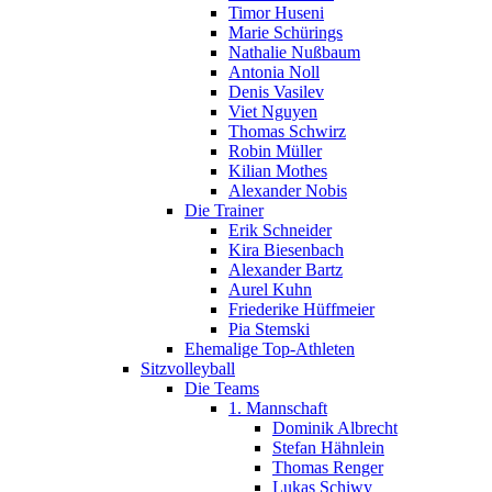
Timor Huseni
Marie Schürings
Nathalie Nußbaum
Antonia Noll
Denis Vasilev
Viet Nguyen
Thomas Schwirz
Robin Müller
Kilian Mothes
Alexander Nobis
Die Trainer
Erik Schneider
Kira Biesenbach
Alexander Bartz
Aurel Kuhn
Friederike Hüffmeier
Pia Stemski
Ehemalige Top-Athleten
Sitzvolleyball
Die Teams
1. Mannschaft
Dominik Albrecht
Stefan Hähnlein
Thomas Renger
Lukas Schiwy