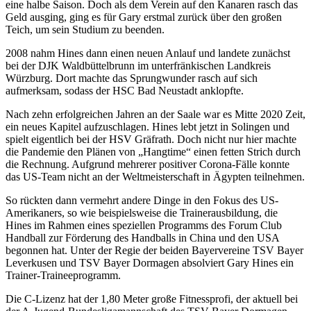
eine halbe Saison. Doch als dem Verein auf den Kanaren rasch das
Geld ausging, ging es für Gary erstmal zurück über den großen
Teich, um sein Studium zu beenden.
2008 nahm Hines dann einen neuen Anlauf und landete zunächst
bei der DJK Waldbüttelbrunn im unterfränkischen Landkreis
Würzburg. Dort machte das Sprungwunder rasch auf sich
aufmerksam, sodass der HSC Bad Neustadt anklopfte.
Nach zehn erfolgreichen Jahren an der Saale war es Mitte 2020 Zeit,
ein neues Kapitel aufzuschlagen. Hines lebt jetzt in Solingen und
spielt eigentlich bei der HSV Gräfrath. Doch nicht nur hier machte
die Pandemie den Plänen von „Hangtime“ einen fetten Strich durch
die Rechnung. Aufgrund mehrerer positiver Corona-Fälle konnte
das US-Team nicht an der Weltmeisterschaft in Ägypten teilnehmen.
So rückten dann vermehrt andere Dinge in den Fokus des US-
Amerikaners, so wie beispielsweise die Trainerausbildung, die
Hines im Rahmen eines speziellen Programms des Forum Club
Handball zur Förderung des Handballs in China und den USA
begonnen hat. Unter der Regie der beiden Bayervereine TSV Bayer
Leverkusen und TSV Bayer Dormagen absolviert Gary Hines ein
Trainer-Traineeprogramm.
Die C-Lizenz hat der 1,80 Meter große Fitnessprofi, der aktuell bei