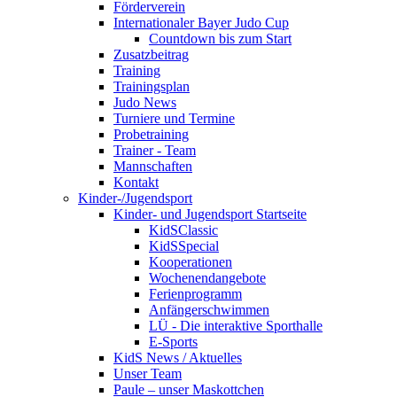
Förderverein
Internationaler Bayer Judo Cup
Countdown bis zum Start
Zusatzbeitrag
Training
Trainingsplan
Judo News
Turniere und Termine
Probetraining
Trainer - Team
Mannschaften
Kontakt
Kinder-/Jugendsport
Kinder- und Jugendsport Startseite
KidSClassic
KidSSpecial
Kooperationen
Wochenendangebote
Ferienprogramm
Anfängerschwimmen
LÜ - Die interaktive Sporthalle
E-Sports
KidS News / Aktuelles
Unser Team
Paule – unser Maskottchen