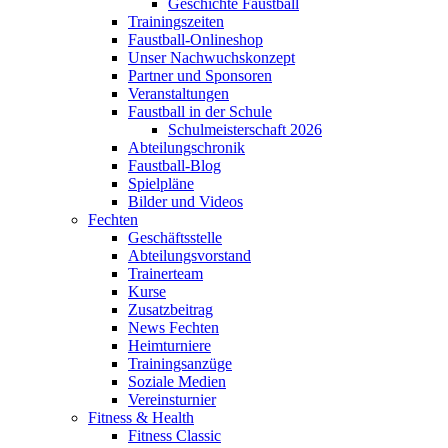
Geschichte Faustball
Trainingszeiten
Faustball-Onlineshop
Unser Nachwuchskonzept
Partner und Sponsoren
Veranstaltungen
Faustball in der Schule
Schulmeisterschaft 2026
Abteilungschronik
Faustball-Blog
Spielpläne
Bilder und Videos
Fechten
Geschäftsstelle
Abteilungsvorstand
Trainerteam
Kurse
Zusatzbeitrag
News Fechten
Heimturniere
Trainingsanzüge
Soziale Medien
Vereinsturnier
Fitness & Health
Fitness Classic