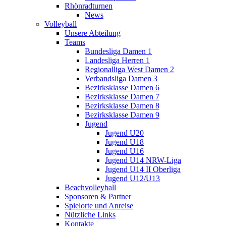
Rhönradturnen
News
Volleyball
Unsere Abteilung
Teams
Bundesliga Damen 1
Landesliga Herren 1
Regionalliga West Damen 2
Verbandsliga Damen 3
Bezirksklasse Damen 6
Bezirksklasse Damen 7
Bezirksklasse Damen 8
Bezirksklasse Damen 9
Jugend
Jugend U20
Jugend U18
Jugend U16
Jugend U14 NRW-Liga
Jugend U14 II Oberliga
Jugend U12/U13
Beachvolleyball
Sponsoren & Partner
Spielorte und Anreise
Nützliche Links
Kontakte