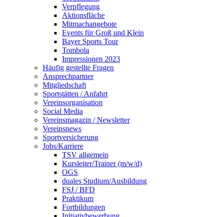
Verpflegung
Aktionsfläche
Mitmachangebote
Events für Groß und Klein
Bayer Sports Tour
Tombola
Impressionen 2023
Häufig gestellte Fragen
Ansprechpartner
Mitgliedschaft
Sportstätten / Anfahrt
Vereinsorganisation
Social Media
Vereinsmagazin / Newsletter
Vereinsnews
Sportversicherung
Jobs/Karriere
TSV allgemein
Kursleiter/Trainer (m/w/d)
OGS
duales Studium/Ausbildung
FSJ / BFD
Praktikum
Fortbildungen
Initiativbewerbung