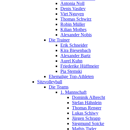
Antonia Noll
Denis Vasilev
Viet Nguyen
Thomas Schwirz
Robin Müller
Kilian Mothes
Alexander Nobis
Die Trainer
Erik Schneider
Kira Biesenbach
Alexander Bartz
Aurel Kuhn
Friederike Hüffmeier
Pia Stemski
Ehemalige Top-Athleten
Sitzvolleyball
Die Teams
1. Mannschaft
Dominik Albrecht
Stefan Hähnlein
Thomas Renger
Lukas Schiwy
Jürgen Schrapp
Siegmund Soicke
Mathis Tigler