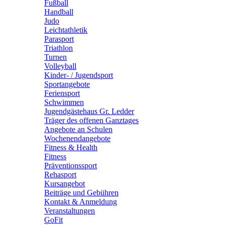
Fußball
Handball
Judo
Leichtathletik
Parasport
Triathlon
Turnen
Volleyball
Kinder- / Jugendsport
Sportangebote
Feriensport
Schwimmen
Jugendgästehaus Gr. Ledder
Träger des offenen Ganztages
Angebote an Schulen
Wochenendangebote
Fitness & Health
Fitness
Präventionssport
Rehasport
Kursangebot
Beiträge und Gebühren
Kontakt & Anmeldung
Veranstaltungen
GoFit