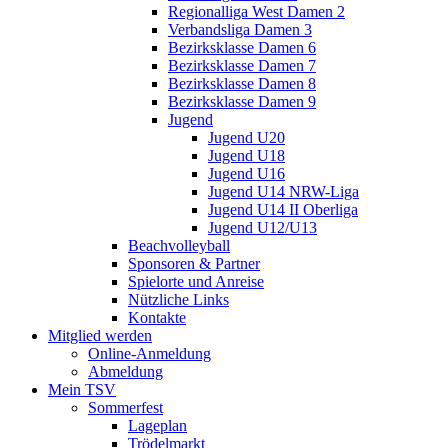
Regionalliga West Damen 2
Verbandsliga Damen 3
Bezirksklasse Damen 6
Bezirksklasse Damen 7
Bezirksklasse Damen 8
Bezirksklasse Damen 9
Jugend
Jugend U20
Jugend U18
Jugend U16
Jugend U14 NRW-Liga
Jugend U14 II Oberliga
Jugend U12/U13
Beachvolleyball
Sponsoren & Partner
Spielorte und Anreise
Nützliche Links
Kontakte
Mitglied werden
Online-Anmeldung
Abmeldung
Mein TSV
Sommerfest
Lageplan
Trödelmarkt