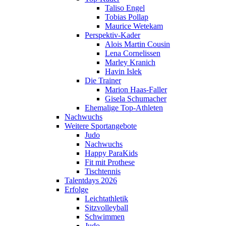
Taliso Engel
Tobias Pollap
Maurice Wetekam
Perspektiv-Kader
Alois Martin Cousin
Lena Cornelissen
Marley Kranich
Havin Islek
Die Trainer
Marion Haas-Faller
Gisela Schumacher
Ehemalige Top-Athleten
Nachwuchs
Weitere Sportangebote
Judo
Nachwuchs
Happy ParaKids
Fit mit Prothese
Tischtennis
Talentdays 2026
Erfolge
Leichtathletik
Sitzvolleyball
Schwimmen
Judo