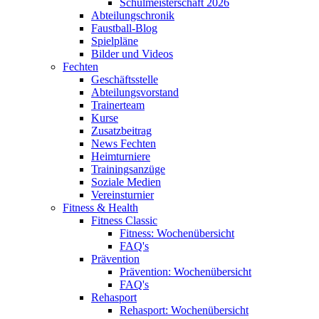
Schulmeisterschaft 2026
Abteilungschronik
Faustball-Blog
Spielpläne
Bilder und Videos
Fechten
Geschäftsstelle
Abteilungsvorstand
Trainerteam
Kurse
Zusatzbeitrag
News Fechten
Heimturniere
Trainingsanzüge
Soziale Medien
Vereinsturnier
Fitness & Health
Fitness Classic
Fitness: Wochenübersicht
FAQ's
Prävention
Prävention: Wochenübersicht
FAQ's
Rehasport
Rehasport: Wochenübersicht