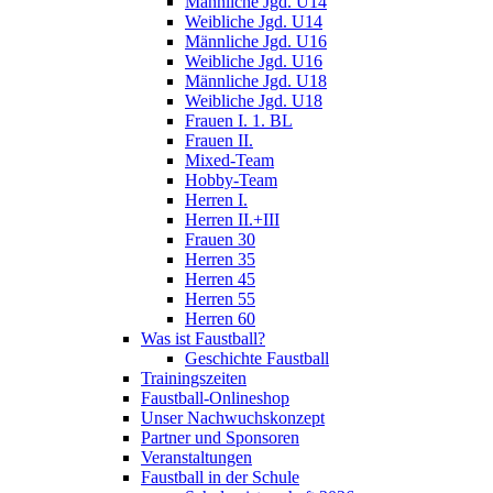
Männliche Jgd. U14
Weibliche Jgd. U14
Männliche Jgd. U16
Weibliche Jgd. U16
Männliche Jgd. U18
Weibliche Jgd. U18
Frauen I. 1. BL
Frauen II.
Mixed-Team
Hobby-Team
Herren I.
Herren II.+III
Frauen 30
Herren 35
Herren 45
Herren 55
Herren 60
Was ist Faustball?
Geschichte Faustball
Trainingszeiten
Faustball-Onlineshop
Unser Nachwuchskonzept
Partner und Sponsoren
Veranstaltungen
Faustball in der Schule