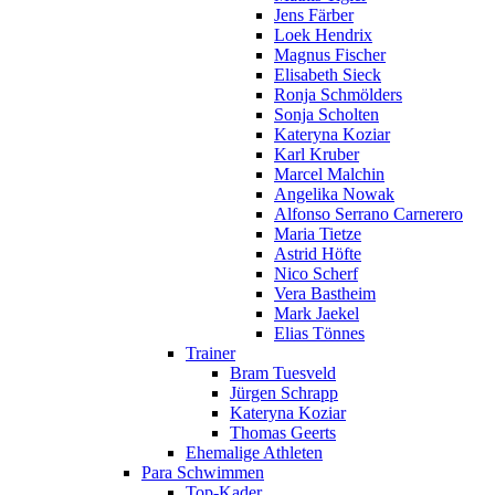
Jens Färber
Loek Hendrix
Magnus Fischer
Elisabeth Sieck
Ronja Schmölders
Sonja Scholten
Kateryna Koziar
Karl Kruber
Marcel Malchin
Angelika Nowak
Alfonso Serrano Carnerero
Maria Tietze
Astrid Höfte
Nico Scherf
Vera Bastheim
Mark Jaekel
Elias Tönnes
Trainer
Bram Tuesveld
Jürgen Schrapp
Kateryna Koziar
Thomas Geerts
Ehemalige Athleten
Para Schwimmen
Top-Kader