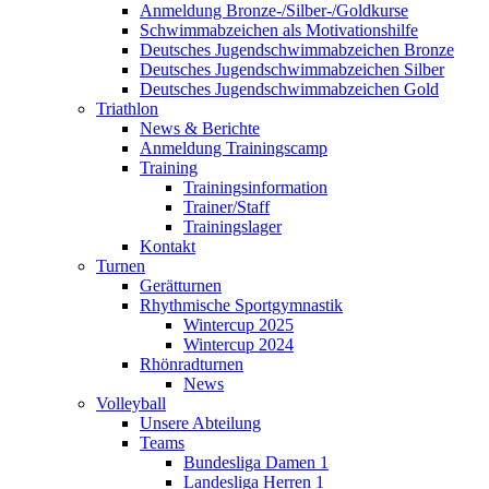
Anmeldung Bronze-/Silber-/Goldkurse
Schwimmabzeichen als Motivationshilfe
Deutsches Jugendschwimmabzeichen Bronze
Deutsches Jugendschwimmabzeichen Silber
Deutsches Jugendschwimmabzeichen Gold
Triathlon
News & Berichte
Anmeldung Trainingscamp
Training
Trainingsinformation
Trainer/Staff
Trainingslager
Kontakt
Turnen
Gerätturnen
Rhythmische Sportgymnastik
Wintercup 2025
Wintercup 2024
Rhönradturnen
News
Volleyball
Unsere Abteilung
Teams
Bundesliga Damen 1
Landesliga Herren 1