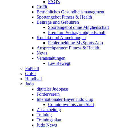
FAQ's
GoFit
Betriebliches Gesundheitsmanagment
Sportangebot Fitness & Health
Beiträge und Gebühren
Sportangebot ohne Mitgliedschaft
Premium Vertragsmitgliedschaft
Kontakt und Anmeldungen
Fehlermeldung MySports App
Ansprechpartner: Fitness & Health
News
Veranstaltungen
Lev Bewegt
Fußball
GoFit
Handball
Judo
digitaler Judopass
Förderverein
Internationaler Bayer Judo Cup
Countdown bis zum Start
Zusatzbeitrag
Training
Trainingsplan
Judo News