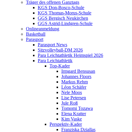
Träger des offenen Ganztags
KGS Don-Bosco-Schule
KGS Thomas-Morus-Schule
GGS Bergisch Neukirchen
GGS Astrid-Lindgren-Schule
Onlineanmeldung
Basketball
Parasport
Parasport News
Sitzvolleyball-DM 2026
Para Leichtathletik Heimspiel 2026
Para Leichtathletik
Top-Kader
Irmgard Bensusan
Johannes Floors
Markus Rehm
Léon Schäfer
Nele Moos
Lise Petersen
Jule Roß
Tomomi Tozawa
Elena Kratter
Kim Vaske
Perspektiv-Kader
Franziska Dziallas