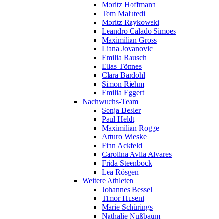
Moritz Hoffmann
Tom Malutedi
Moritz Raykowski
Leandro Calado Simoes
Maximilian Gross
Liana Jovanovic
Emilia Rausch
Elias Tönnes
Clara Bardohl
Simon Riehm
Emilia Eggert
Nachwuchs-Team
Sonja Besler
Paul Heldt
Maximilian Rogge
Arturo Wieske
Finn Ackfeld
Carolina Avila Alvares
Frida Steenbock
Lea Rösgen
Weitere Athleten
Johannes Bessell
Timor Huseni
Marie Schürings
Nathalie Nußbaum