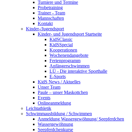
Turniere und Termine
Probetraining
Trainer - Team
Mannschaften
Kontakt
Kinder-/Jugendsport
Kinder- und Jugendsport Startseite
KidSClassic
KidSSpecial
Kooperationen
Wochenendangebote
Ferienprogramm
Anfängerschwimmen
LÜ - Die interaktive Sporthalle
E-Sports
KidS News / Aktuelles
Unser Team
Paule – unser Maskottchen
Events
Onlineanmeldung
Leichtathletik
Schwimmausbildung / Schwimmen
Anmeldung Wassergewöhnung/ Seepferdchen
Wassergewöhnung
Seepferdchenkurse