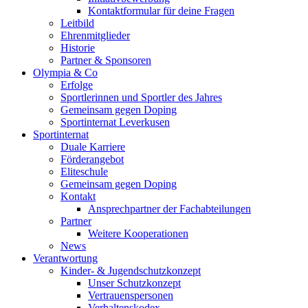
Kontaktformular für deine Fragen
Leitbild
Ehrenmitglieder
Historie
Partner & Sponsoren
Olympia & Co
Erfolge
Sportlerinnen und Sportler des Jahres
Gemeinsam gegen Doping
Sportinternat Leverkusen
Sportinternat
Duale Karriere
Förderangebot
Eliteschule
Gemeinsam gegen Doping
Kontakt
Ansprechpartner der Fachabteilungen
Partner
Weitere Kooperationen
News
Verantwortung
Kinder- & Jugendschutzkonzept
Unser Schutzkonzept
Vertrauenspersonen
Verhaltenskodex