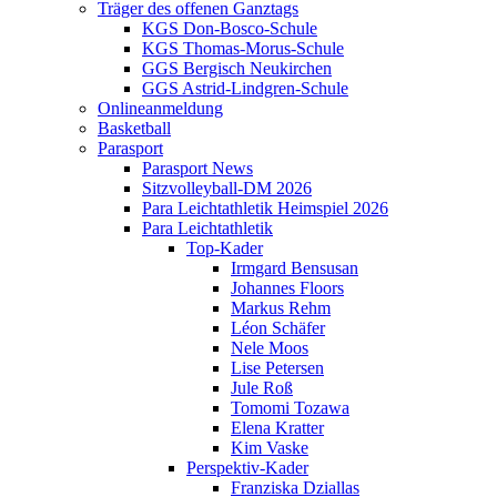
Träger des offenen Ganztags
KGS Don-Bosco-Schule
KGS Thomas-Morus-Schule
GGS Bergisch Neukirchen
GGS Astrid-Lindgren-Schule
Onlineanmeldung
Basketball
Parasport
Parasport News
Sitzvolleyball-DM 2026
Para Leichtathletik Heimspiel 2026
Para Leichtathletik
Top-Kader
Irmgard Bensusan
Johannes Floors
Markus Rehm
Léon Schäfer
Nele Moos
Lise Petersen
Jule Roß
Tomomi Tozawa
Elena Kratter
Kim Vaske
Perspektiv-Kader
Franziska Dziallas