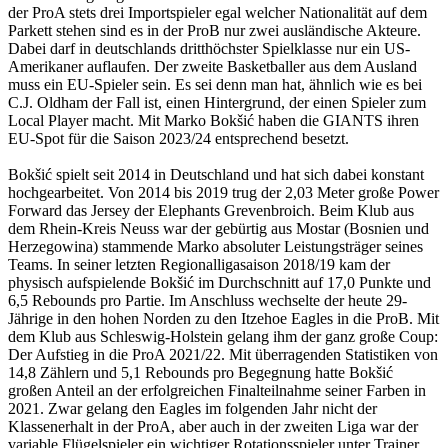
der ProA stets drei Importspieler egal welcher Nationalität auf dem
Parkett stehen sind es in der ProB nur zwei ausländische Akteure.
Dabei darf in deutschlands dritthöchster Spielklasse nur ein US-
Amerikaner auflaufen. Der zweite Basketballer aus dem Ausland
muss ein EU-Spieler sein. Es sei denn man hat, ähnlich wie es bei
C.J. Oldham der Fall ist, einen Hintergrund, der einen Spieler zum
Local Player macht. Mit Marko Bokšić haben die GIANTS ihren
EU-Spot für die Saison 2023/24 entsprechend besetzt.
Bokšić spielt seit 2014 in Deutschland und hat sich dabei konstant
hochgearbeitet. Von 2014 bis 2019 trug der 2,03 Meter große Power
Forward das Jersey der Elephants Grevenbroich. Beim Klub aus
dem Rhein-Kreis Neuss war der gebürtig aus Mostar (Bosnien und
Herzegowina) stammende Marko absoluter Leistungsträger seines
Teams. In seiner letzten Regionalligasaison 2018/19 kam der
physisch aufspielende Bokšić im Durchschnitt auf 17,0 Punkte und
6,5 Rebounds pro Partie. Im Anschluss wechselte der heute 29-
Jährige in den hohen Norden zu den Itzehoe Eagles in die ProB. Mit
dem Klub aus Schleswig-Holstein gelang ihm der ganz große Coup:
Der Aufstieg in die ProA 2021/22. Mit überragenden Statistiken von
14,8 Zählern und 5,1 Rebounds pro Begegnung hatte Bokšić
großen Anteil an der erfolgreichen Finalteilnahme seiner Farben in
2021. Zwar gelang den Eagles im folgenden Jahr nicht der
Klassenerhalt in der ProA, aber auch in der zweiten Liga war der
variable Flügelspieler ein wichtiger Rotationsspieler unter Trainer