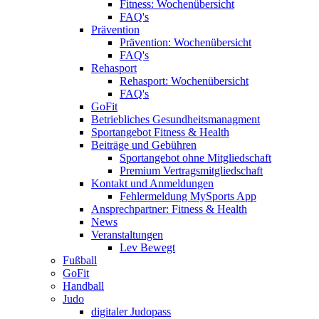
Fitness: Wochenübersicht
FAQ's
Prävention
Prävention: Wochenübersicht
FAQ's
Rehasport
Rehasport: Wochenübersicht
FAQ's
GoFit
Betriebliches Gesundheitsmanagment
Sportangebot Fitness & Health
Beiträge und Gebühren
Sportangebot ohne Mitgliedschaft
Premium Vertragsmitgliedschaft
Kontakt und Anmeldungen
Fehlermeldung MySports App
Ansprechpartner: Fitness & Health
News
Veranstaltungen
Lev Bewegt
Fußball
GoFit
Handball
Judo
digitaler Judopass