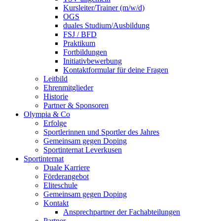
Kursleiter/Trainer (m/w/d)
OGS
duales Studium/Ausbildung
FSJ / BFD
Praktikum
Fortbildungen
Initiativbewerbung
Kontaktformular für deine Fragen
Leitbild
Ehrenmitglieder
Historie
Partner & Sponsoren
Olympia & Co
Erfolge
Sportlerinnen und Sportler des Jahres
Gemeinsam gegen Doping
Sportinternat Leverkusen
Sportinternat
Duale Karriere
Förderangebot
Eliteschule
Gemeinsam gegen Doping
Kontakt
Ansprechpartner der Fachabteilungen
Partner