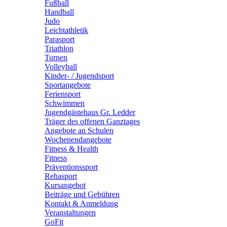
Fußball
Handball
Judo
Leichtathletik
Parasport
Triathlon
Turnen
Volleyball
Kinder- / Jugendsport
Sportangebote
Feriensport
Schwimmen
Jugendgästehaus Gr. Ledder
Träger des offenen Ganztages
Angebote an Schulen
Wochenendangebote
Fitness & Health
Fitness
Präventionssport
Rehasport
Kursangebot
Beiträge und Gebühren
Kontakt & Anmeldung
Veranstaltungen
GoFit