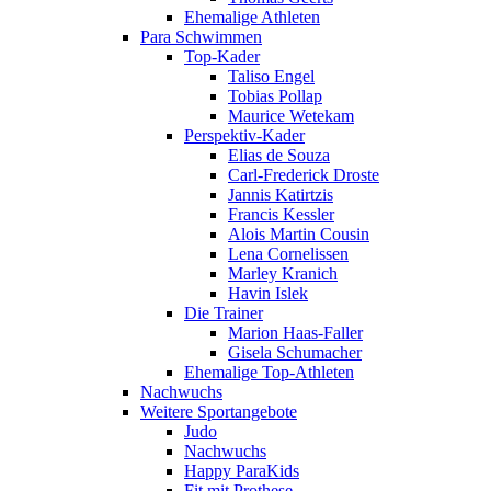
Ehemalige Athleten
Para Schwimmen
Top-Kader
Taliso Engel
Tobias Pollap
Maurice Wetekam
Perspektiv-Kader
Elias de Souza
Carl-Frederick Droste
Jannis Katirtzis
Francis Kessler
Alois Martin Cousin
Lena Cornelissen
Marley Kranich
Havin Islek
Die Trainer
Marion Haas-Faller
Gisela Schumacher
Ehemalige Top-Athleten
Nachwuchs
Weitere Sportangebote
Judo
Nachwuchs
Happy ParaKids
Fit mit Prothese