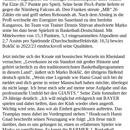
Pat Elzie (8,7 Punkte pro Spiel). Seine beste ProA-Partie lieferte er
gegen die Nürnberg Falcons ab. Den Franken streute „MB“ 26
Zähler ein und griff sieben Rebounds ab. Nach dem Abstieg in die
ProB wechselte der Energizer ins Sauerland zu den Iserlohn
Kangaroos. Im Team von Trainer Dennis Shirvan absolvierte Marko
seine bis dato beste Spielzeit in Basketball-Deutschland. Mit
Mittelwerten von 15,3 Punkten, 5,1 eingesammelten Abprallern und
2,7 Assists pro Spielrunde (Durchschnittseffektivität: 16,5) bewies
Bokšić in 2022/23 eindrucksvoll seine Qualitäten.
Jetzt möchte sich der Kroate mit bosnischen Wurzeln im Rheinland
versuchen: „Leverkusen ist ein Standort mit großer Historie und
gehört sicherlich zu den traditionsreichsten Basketballprogrammen
in diesem Land“, äußert sich Marko Bokšić, der übrigens fließend
deutsch spricht. „Wenn eine Legende wie Hansi Gnad sich bei dir
meldet und dich gerne in seiner Mannschaft haben möchte, überlegst
du nicht lange. Ich freue mich sehr auf meine neue Aufgabe und das
professionelle Umfeld bei den GIANTS.“ Seine Ziele formuliert der
29-Jährige deutlich: „Ich will möglichst erfolgreich mit BAYER
spielen und dabei helfen, dass der Klub wieder oben angreift.
Wichtig wird sein, dass wir als Einheit geschlossen auftreten. Das
Teamplay muss dabei im Vordergrund stehen.“ Headcoach Hansi
Gnad beschreibt seinen Neuzugang wie folgt: „Ich freue mich
darüber, dass es uns gelungen ist, einen so erfahrenen Spieler wie
Marko zu verpflichten. Er kennt die BARMER 2. Basketball