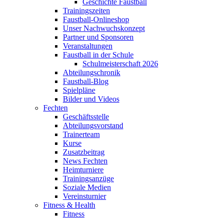
Geschichte Faustball
Trainingszeiten
Faustball-Onlineshop
Unser Nachwuchskonzept
Partner und Sponsoren
Veranstaltungen
Faustball in der Schule
Schulmeisterschaft 2026
Abteilungschronik
Faustball-Blog
Spielpläne
Bilder und Videos
Fechten
Geschäftsstelle
Abteilungsvorstand
Trainerteam
Kurse
Zusatzbeitrag
News Fechten
Heimturniere
Trainingsanzüge
Soziale Medien
Vereinsturnier
Fitness & Health
Fitness