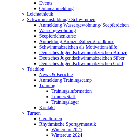
Events
Onlineanmeldung
Leichtathletik
Schwimmausbildung / Schwimmen
Anmeldung Wassergewöhnung/ Seepferdchen
Wassergewöhnung
Seepferdchenkurse
Anmeldung Bronze-/Silber-/Goldkurse
Schwimmabzeichen als Motivationshilfe
Deutsches Jugendschwimmabzeichen Bronze
Deutsches Jugendschwimmabzeichen Silber
Deutsches Jugendschwimmabzeichen Gold
Triathlon
News & Berichte
Anmeldung Trainingscamp
Training
Trainingsinformation
Trainer/Staff
Trainingslager
Kontakt
Turnen
Gerätturnen
Rhythmische Sportgymnastik
Wintercup 2025
Wintercup 2024