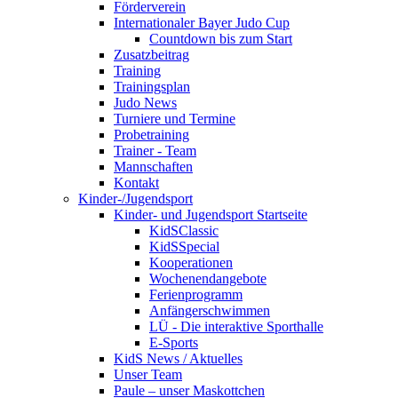
Förderverein
Internationaler Bayer Judo Cup
Countdown bis zum Start
Zusatzbeitrag
Training
Trainingsplan
Judo News
Turniere und Termine
Probetraining
Trainer - Team
Mannschaften
Kontakt
Kinder-/Jugendsport
Kinder- und Jugendsport Startseite
KidSClassic
KidSSpecial
Kooperationen
Wochenendangebote
Ferienprogramm
Anfängerschwimmen
LÜ - Die interaktive Sporthalle
E-Sports
KidS News / Aktuelles
Unser Team
Paule – unser Maskottchen