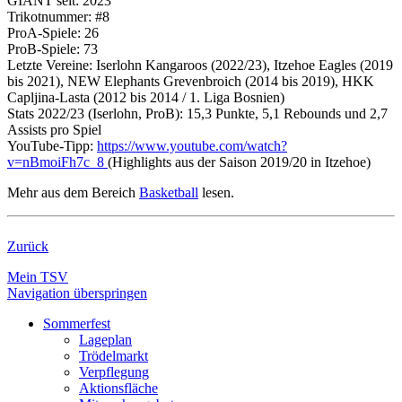
GIANT seit: 2023
Trikotnummer: #8
ProA-Spiele: 26
ProB-Spiele: 73
Letzte Vereine: Iserlohn Kangaroos (2022/23), Itzehoe Eagles (2019
bis 2021), NEW Elephants Grevenbroich (2014 bis 2019), HKK
Capljina-Lasta (2012 bis 2014 / 1. Liga Bosnien)
Stats 2022/23 (Iserlohn, ProB): 15,3 Punkte, 5,1 Rebounds und 2,7
Assists pro Spiel
YouTube-Tipp:
https://www.youtube.com/watch?
v=nBmoiFh7c_8
(Highlights aus der Saison 2019/20 in Itzehoe)
Mehr aus dem Bereich
Basketball
lesen.
Zurück
Mein TSV
Navigation überspringen
Sommerfest
Lageplan
Trödelmarkt
Verpflegung
Aktionsfläche