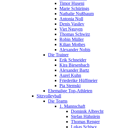
Timor Huseni
Marie Schürings
Nathalie Nußbaum
Antonia Noll
Denis Vasilev
Viet Nguyen
Thomas Schwirz
Robin Müller
Kilian Mothes
Alexander Nobis
Die Trainer
Erik Schneider
Kira Biesenbach
Alexander Bartz
Aurel Kuhn
Friederike Hüffmeier
Pia Stemski
Ehemalige Top-Athleten
Sitzvolleyball
Die Teams
1. Mannschaft
Dominik Albrecht
Stefan Hähnlein
Thomas Renger
Lukas Schiwy