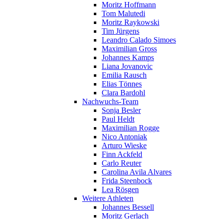
Moritz Hoffmann
Tom Malutedi
Moritz Raykowski
Tim Jürgens
Leandro Calado Simoes
Maximilian Gross
Johannes Kamps
Liana Jovanovic
Emilia Rausch
Elias Tönnes
Clara Bardohl
Nachwuchs-Team
Sonja Besler
Paul Heldt
Maximilian Rogge
Nico Antoniak
Arturo Wieske
Finn Ackfeld
Carlo Reuter
Carolina Avila Alvares
Frida Steenbock
Lea Rösgen
Weitere Athleten
Johannes Bessell
Moritz Gerlach