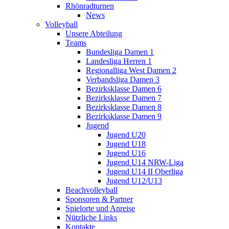
Rhönradturnen
News
Volleyball
Unsere Abteilung
Teams
Bundesliga Damen 1
Landesliga Herren 1
Regionalliga West Damen 2
Verbandsliga Damen 3
Bezirksklasse Damen 6
Bezirksklasse Damen 7
Bezirksklasse Damen 8
Bezirksklasse Damen 9
Jugend
Jugend U20
Jugend U18
Jugend U16
Jugend U14 NRW-Liga
Jugend U14 II Oberliga
Jugend U12/U13
Beachvolleyball
Sponsoren & Partner
Spielorte und Anreise
Nützliche Links
Kontakte