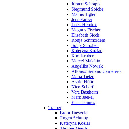
Jürgen Schrapp
Siegmund Soicke
Mathis Tigler
Jens Färber
Loek Hendrix
Magnus Fischer
Elisabeth Sieck
Ronja Schmölders
Sonja Scholten
Kateryna Koziar
Karl Kruber
Marcel Malchin
Angelika Nowak
Alfonso Serrano Carnerero
Maria Tietze
Astrid Höfte
Nico Scherf
Vera Bastheim
Mark Jaekel
Elias Tönnes
Trainer
Bram Tuesveld
Jürgen Schrapp
Kateryna Koziar
Thomas Geerts