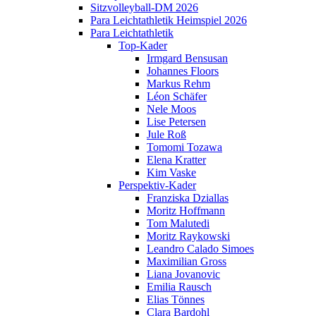
Sitzvolleyball-DM 2026
Para Leichtathletik Heimspiel 2026
Para Leichtathletik
Top-Kader
Irmgard Bensusan
Johannes Floors
Markus Rehm
Léon Schäfer
Nele Moos
Lise Petersen
Jule Roß
Tomomi Tozawa
Elena Kratter
Kim Vaske
Perspektiv-Kader
Franziska Dziallas
Moritz Hoffmann
Tom Malutedi
Moritz Raykowski
Leandro Calado Simoes
Maximilian Gross
Liana Jovanovic
Emilia Rausch
Elias Tönnes
Clara Bardohl