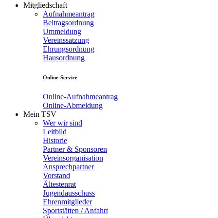
Mitgliedschaft
Aufnahmeantrag
Beitragsordnung
Ummeldung
Vereinssatzung
Ehrungsordnung
Hausordnung
Online-Service
Online-Aufnahmeantrag
Online-Abmeldung
Mein TSV
Wer wir sind
Leitbild
Historie
Partner & Sponsoren
Vereinsorganisation
Ansprechpartner
Vorstand
Ältestenrat
Jugendausschuss
Ehrenmitglieder
Sportstätten / Anfahrt