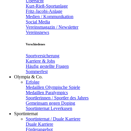
Übersicht
Kurt-Rieß-Sportanlage
Fritz-Jacobi-Anlage
Medien / Kommunikation
Social Media
Vereinsmagazin / Newsletter
Vereinsnews
Verschiedenes
Sportversicherung
Karriere & Jobs
Häufig gestellte Fragen
Sommerfest
Olympia & Co.
Erfolge
Medaillen Olympische Spiele
Medaillen Paralympics
Sportlerinnen / Sportler des Jahres
Gemeinsam gegen Doping
Sportinternat Leverkusen
Sportinternat
Sportinternat / Duale Karriere
Duale Karriere
Förderangebot