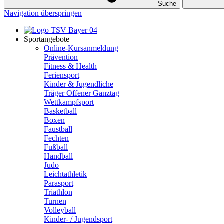
Suche
Navigation überspringen
Sportangebote
Online-Kursanmeldung
Prävention
Fitness & Health
Feriensport
Kinder & Jugendliche
Träger Offener Ganztag
Wettkampfsport
Basketball
Boxen
Faustball
Fechten
Fußball
Handball
Judo
Leichtathletik
Parasport
Triathlon
Turnen
Volleyball
Kinder- / Jugendsport