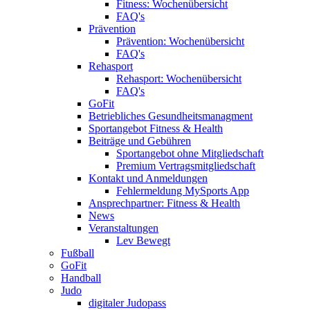
Fitness: Wochenübersicht
FAQ's
Prävention
Prävention: Wochenübersicht
FAQ's
Rehasport
Rehasport: Wochenübersicht
FAQ's
GoFit
Betriebliches Gesundheitsmanagment
Sportangebot Fitness & Health
Beiträge und Gebühren
Sportangebot ohne Mitgliedschaft
Premium Vertragsmitgliedschaft
Kontakt und Anmeldungen
Fehlermeldung MySports App
Ansprechpartner: Fitness & Health
News
Veranstaltungen
Lev Bewegt
Fußball
GoFit
Handball
Judo
digitaler Judopass