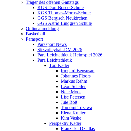
Träger des offenen Ganztags
KGS Don-Bosco-Schule
KGS Thomas-Morus-Schule
GGS Bergisch Neukirchen
GGS Astrid-Lindgren-Schule
Onlineanmeldung
Basketball
Parasport
Parasport News
Sitzvolleyball-DM 2026
Para Leichtathletik Heimspiel 2026
Para Leichtathletik
Top-Kader
Irmgard Bensusan
Johannes Floors
Markus Rehm
Léon Schäfer
Nele Moos
Lise Petersen
Jule Roß
Tomomi Tozawa
Elena Kratter
Kim Vaske
Perspektiv-Kader
Franziska Dziallas