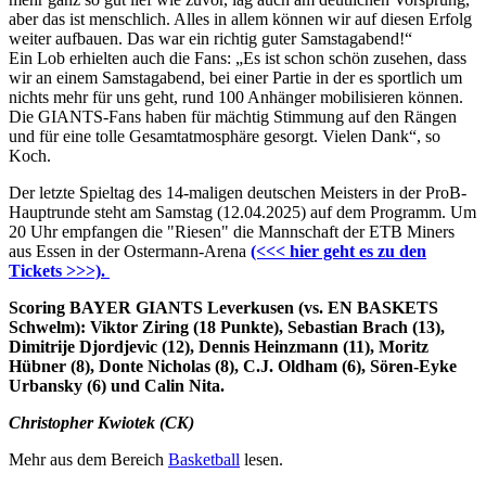
aber das ist menschlich. Alles in allem können wir auf diesen Erfolg
weiter aufbauen. Das war ein richtig guter Samstagabend!“
Ein Lob erhielten auch die Fans: „Es ist schon schön zusehen, dass
wir an einem Samstagabend, bei einer Partie in der es sportlich um
nichts mehr für uns geht, rund 100 Anhänger mobilisieren können.
Die GIANTS-Fans haben für mächtig Stimmung auf den Rängen
und für eine tolle Gesamtatmosphäre gesorgt. Vielen Dank“, so
Koch.
Der letzte Spieltag des 14-maligen deutschen Meisters in der ProB-
Hauptrunde steht am Samstag (12.04.2025) auf dem Programm. Um
20 Uhr empfangen die "Riesen" die Mannschaft der ETB Miners
aus Essen in der Ostermann-Arena
(<<< hier geht es zu den
Tickets >>>).
Scoring BAYER GIANTS Leverkusen (vs. EN BASKETS
Schwelm): Viktor Ziring (18 Punkte), Sebastian Brach (13),
Dimitrije Djordjevic (12), Dennis Heinzmann (11), Moritz
Hübner (8), Donte Nicholas (8), C.J. Oldham (6), Sören-Eyke
Urbansky (6) und Calin Nita.
Christopher Kwiotek (CK)
Mehr aus dem Bereich
Basketball
lesen.