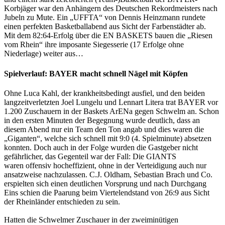
Korbjäger war den Anhängern des Deutschen Rekordmeisters nach
Jubeln zu Mute. Ein „UFFTA“ von Dennis Heinzmann rundete
einen perfekten Basketballabend aus Sicht der Farbenstädter ab.
Mit dem 82:64-Erfolg über die EN BASKETS bauen die „Riesen
vom Rhein“ ihre imposante Siegesserie (17 Erfolge ohne
Niederlage) weiter aus…
Spielverlauf: BAYER macht schnell Nägel mit Köpfen
Ohne Luca Kahl, der krankheitsbedingt ausfiel, und den beiden
langzeitverletzten Joel Lungelu und Lennart Litera trat BAYER vor
1.200 Zuschauern in der Baskets ArENa gegen Schwelm an. Schon
in den ersten Minuten der Begegnung wurde deutlich, dass an
diesem Abend nur ein Team den Ton angab und dies waren die
„Giganten“, welche sich schnell mit 9:0 (4. Spielminute) absetzen
konnten. Doch auch in der Folge wurden die Gastgeber nicht
gefährlicher, das Gegenteil war der Fall: Die GIANTS
waren offensiv hocheffizient, ohne in der Verteidigung auch nur
ansatzweise nachzulassen. C.J. Oldham, Sebastian Brach und Co.
erspielten sich einen deutlichen Vorsprung und nach Durchgang
Eins schien die Paarung beim Viertelendstand von 26:9 aus Sicht
der Rheinländer entschieden zu sein.
Hatten die Schwelmer Zuschauer in der zweiminütigen