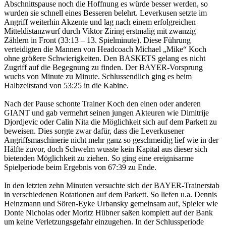
Abschnittspause noch die Hoffnung es würde besser werden, so
wurden sie schnell eines Besseren belehrt. Leverkusen setzte im
Angriff weiterhin Akzente und lag nach einem erfolgreichen
Mitteldistanzwurf durch Viktor Ziring erstmalig mit zwanzig
Zählern in Front (33:13 – 13. Spielminute). Diese Führung
verteidigten die Mannen von Headcoach Michael „Mike“ Koch
ohne größere Schwierigkeiten. Den BASKETS gelang es nicht
Zugriff auf die Begegnung zu finden. Der BAYER-Vorsprung
wuchs von Minute zu Minute. Schlussendlich ging es beim
Halbzeitstand von 53:25 in die Kabine.
Nach der Pause schonte Trainer Koch den einen oder anderen
GIANT und gab vermehrt seinen jungen Akteuren wie Dimitrije
Djordjevic oder Calin Nita die Möglichkeit sich auf dem Parkett zu
beweisen. Dies sorgte zwar dafür, dass die Leverkusener
Angriffsmaschinerie nicht mehr ganz so geschmeidig lief wie in der
Hälfte zuvor, doch Schwelm wusste kein Kapital aus dieser sich
bietenden Möglichkeit zu ziehen. So ging eine ereignisarme
Spielperiode beim Ergebnis von 67:39 zu Ende.
In den letzten zehn Minuten versuchte sich der BAYER-Trainerstab
in verschiedenen Rotationen auf dem Parkett. So liefen u.a. Dennis
Heinzmann und Sören-Eyke Urbansky gemeinsam auf, Spieler wie
Donte Nicholas oder Moritz Hübner saßen komplett auf der Bank
um keine Verletzungsgefahr einzugehen. In der Schlussperiode