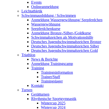
Events
Onlineanmeldung
Leichtathletik
Schwimmausbildung / Schwimmen
Anmeldung Wassergewöhnung/ Seepferdchen
Wassergewöhnung
Seepferdchenkurse
Anmeldung Bronze-/Silber-/Goldkurse
Schwimmabzeichen als Motivationshilfe
Deutsches Jugendschwimmabzeichen Bronze
Deutsches Jugendschwimmabzeichen Silber
Deutsches Jugendschwimmabzeichen Gold
Triathlon
News & Berichte
Anmeldung Trainingscamp
Training
Trainingsinformation
Trainer/Staff
Trainingslager
Kontakt
Turnen
Gerätturnen
Rhythmische Sportgymnastik
Wintercup 2025
Wintercup 2024