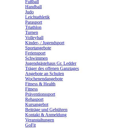
Fußball
Handball
Judo
Leichtathletik
Parasport
Triathlon
Turnen
Volleyball
Kinder- / Jugendsport
Sportangebote
Feriensport
Schwimmen
Jugendgästehaus Gr. Ledder
Träger des offenen Ganztages
Angebote an Schulen
Wochenendangebote
Fitness & Health
Fitness
Präventionssport
Rehasport
Kursangebot
Beiträge und Gebühren
Kontakt & Anmeldung
Veranstaltungen
GoFit