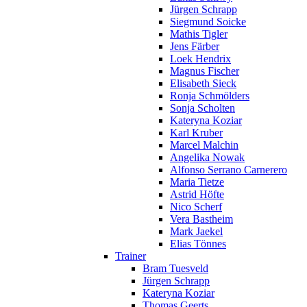
Jürgen Schrapp
Siegmund Soicke
Mathis Tigler
Jens Färber
Loek Hendrix
Magnus Fischer
Elisabeth Sieck
Ronja Schmölders
Sonja Scholten
Kateryna Koziar
Karl Kruber
Marcel Malchin
Angelika Nowak
Alfonso Serrano Carnerero
Maria Tietze
Astrid Höfte
Nico Scherf
Vera Bastheim
Mark Jaekel
Elias Tönnes
Trainer
Bram Tuesveld
Jürgen Schrapp
Kateryna Koziar
Thomas Geerts