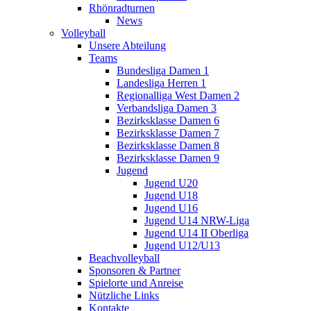
Rhönradturnen
News
Volleyball
Unsere Abteilung
Teams
Bundesliga Damen 1
Landesliga Herren 1
Regionalliga West Damen 2
Verbandsliga Damen 3
Bezirksklasse Damen 6
Bezirksklasse Damen 7
Bezirksklasse Damen 8
Bezirksklasse Damen 9
Jugend
Jugend U20
Jugend U18
Jugend U16
Jugend U14 NRW-Liga
Jugend U14 II Oberliga
Jugend U12/U13
Beachvolleyball
Sponsoren & Partner
Spielorte und Anreise
Nützliche Links
Kontakte