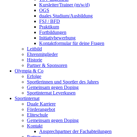
Kursleiter/Trainer (m/w/d)
OGS
duales Studium/Ausbildung
FSJ / BFD
Praktikum
Fortbildungen
Initiativbewerbung
Kontaktformular für deine Fragen
Leitbild
Ehrenmitglieder
Historie
Partner & Sponsoren
Olympia & Co
Erfolge
Sportlerinnen und Sportler des Jahres
Gemeinsam gegen Doping
Sportinternat Leverkusen
Sportinternat
Duale Karriere
Förderangebot
Eliteschule
Gemeinsam gegen Doping
Kontakt
Ansprechpartner der Fachabteilungen
Partner