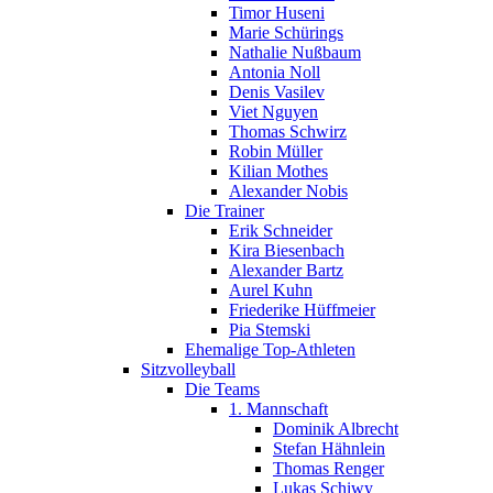
Timor Huseni
Marie Schürings
Nathalie Nußbaum
Antonia Noll
Denis Vasilev
Viet Nguyen
Thomas Schwirz
Robin Müller
Kilian Mothes
Alexander Nobis
Die Trainer
Erik Schneider
Kira Biesenbach
Alexander Bartz
Aurel Kuhn
Friederike Hüffmeier
Pia Stemski
Ehemalige Top-Athleten
Sitzvolleyball
Die Teams
1. Mannschaft
Dominik Albrecht
Stefan Hähnlein
Thomas Renger
Lukas Schiwy