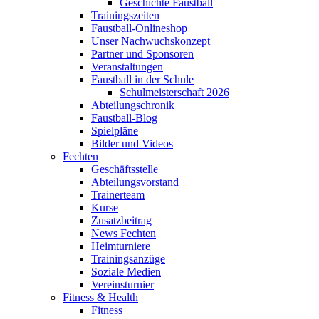
Geschichte Faustball
Trainingszeiten
Faustball-Onlineshop
Unser Nachwuchskonzept
Partner und Sponsoren
Veranstaltungen
Faustball in der Schule
Schulmeisterschaft 2026
Abteilungschronik
Faustball-Blog
Spielpläne
Bilder und Videos
Fechten
Geschäftsstelle
Abteilungsvorstand
Trainerteam
Kurse
Zusatzbeitrag
News Fechten
Heimturniere
Trainingsanzüge
Soziale Medien
Vereinsturnier
Fitness & Health
Fitness