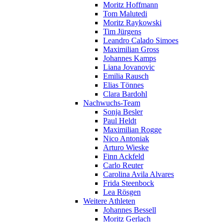
Moritz Hoffmann
Tom Malutedi
Moritz Raykowski
Tim Jürgens
Leandro Calado Simoes
Maximilian Gross
Johannes Kamps
Liana Jovanovic
Emilia Rausch
Elias Tönnes
Clara Bardohl
Nachwuchs-Team
Sonja Besler
Paul Heldt
Maximilian Rogge
Nico Antoniak
Arturo Wieske
Finn Ackfeld
Carlo Reuter
Carolina Avila Alvares
Frida Steenbock
Lea Rösgen
Weitere Athleten
Johannes Bessell
Moritz Gerlach