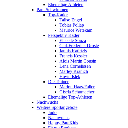
Ehemalige Athleten
Para Schwimmen
Top-Kader
Taliso Engel
Tobias Pollap
Maurice Wetekam
Perspektiv-Kader
Elias de Souza
Carl-Frederick Droste
Jannis Katirtzis
Francis Kessler
Alois Martin Cousin
Lena Cornelissen
Marley Kranich
Havin Islek
Die Trainer
Marion Haas-Faller
Gisela Schumacher
Ehemalige Top-Athleten
Nachwuchs
Weitere Sportangebote
Judo
Nachwuchs
Happy ParaKids
Fit mit Prothese