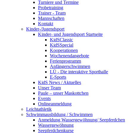
Turniere und Termine
Probetraining
Trainer - Team
Mannschaften
Kontakt
Kinder-/Jugendsport
Kinder- und Jugendsport Startseite
KidSClassic
KidSSpecial
Kooperationen
Wochenendangebote
Ferienprogramm
Anfängerschwimmen
LÜ - Die interaktive Sporthalle
E-Sports
KidS News / Aktuelles
Unser Team
Paule – unser Maskottchen
Events
Onlineanmeldung
Leichtathletik
Schwimmausbildung / Schwimmen
Anmeldung Wassergewöhnung/ Seepferdchen
Wassergewöhnung
Seepferdchenkurse