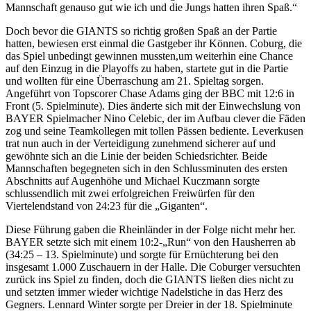
Mannschaft genauso gut wie ich und die Jungs hatten ihren Spaß.“
Doch bevor die GIANTS so richtig großen Spaß an der Partie
hatten, bewiesen erst einmal die Gastgeber ihr Können. Coburg, die
das Spiel unbedingt gewinnen mussten,um weiterhin eine Chance
auf den Einzug in die Playoffs zu haben, startete gut in die Partie
und wollten für eine Überraschung am 21. Spieltag sorgen.
Angeführt von Topscorer Chase Adams ging der BBC mit 12:6 in
Front (5. Spielminute). Dies änderte sich mit der Einwechslung von
BAYER Spielmacher Nino Celebic, der im Aufbau clever die Fäden
zog und seine Teamkollegen mit tollen Pässen bediente. Leverkusen
trat nun auch in der Verteidigung zunehmend sicherer auf und
gewöhnte sich an die Linie der beiden Schiedsrichter. Beide
Mannschaften begegneten sich in den Schlussminuten des ersten
Abschnitts auf Augenhöhe und Michael Kuczmann sorgte
schlussendlich mit zwei erfolgreichen Freiwürfen für den
Viertelendstand von 24:23 für die „Giganten“.
Diese Führung gaben die Rheinländer in der Folge nicht mehr her.
BAYER setzte sich mit einem 10:2-„Run“ von den Hausherren ab
(34:25 – 13. Spielminute) und sorgte für Ernüchterung bei den
insgesamt 1.000 Zuschauern in der Halle. Die Coburger versuchten
zurück ins Spiel zu finden, doch die GIANTS ließen dies nicht zu
und setzten immer wieder wichtige Nadelstiche in das Herz des
Gegners. Lennard Winter sorgte per Dreier in der 18. Spielminute