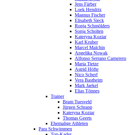
Jens Färber
Loek Hendrix
Magnus Fischer
Elisabeth Sieck
Ronja Schmölders
Sonja Scholten
Kateryna Koziar
Karl Kruber
Marcel Malchin
Angelika Nowak
Alfonso Serrano Carnerero
Maria Tietze
Astrid Höfte
Nico Scherf
Vera Bastheim
Mark Jaekel
Elias Tönnes
Trainer
Bram Tuesveld
Jürgen Schrapp
Kateryna Koziar
Thomas Geerts
Ehemalige Athleten
Para Schwimmen
Top-Kader