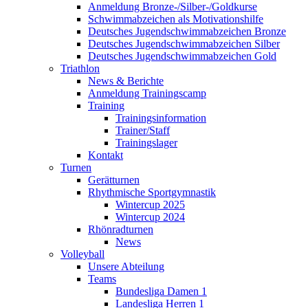
Anmeldung Bronze-/Silber-/Goldkurse
Schwimmabzeichen als Motivationshilfe
Deutsches Jugendschwimmabzeichen Bronze
Deutsches Jugendschwimmabzeichen Silber
Deutsches Jugendschwimmabzeichen Gold
Triathlon
News & Berichte
Anmeldung Trainingscamp
Training
Trainingsinformation
Trainer/Staff
Trainingslager
Kontakt
Turnen
Gerätturnen
Rhythmische Sportgymnastik
Wintercup 2025
Wintercup 2024
Rhönradturnen
News
Volleyball
Unsere Abteilung
Teams
Bundesliga Damen 1
Landesliga Herren 1