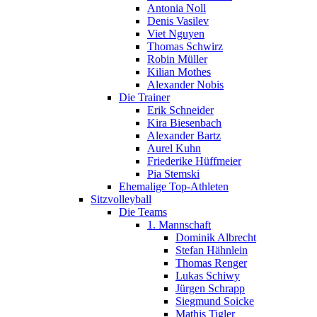
Antonia Noll
Denis Vasilev
Viet Nguyen
Thomas Schwirz
Robin Müller
Kilian Mothes
Alexander Nobis
Die Trainer
Erik Schneider
Kira Biesenbach
Alexander Bartz
Aurel Kuhn
Friederike Hüffmeier
Pia Stemski
Ehemalige Top-Athleten
Sitzvolleyball
Die Teams
1. Mannschaft
Dominik Albrecht
Stefan Hähnlein
Thomas Renger
Lukas Schiwy
Jürgen Schrapp
Siegmund Soicke
Mathis Tigler