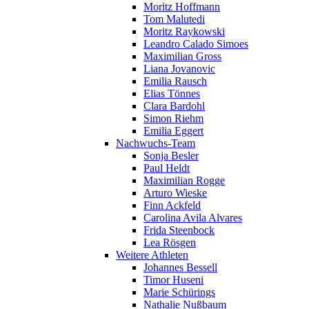
Moritz Hoffmann
Tom Malutedi
Moritz Raykowski
Leandro Calado Simoes
Maximilian Gross
Liana Jovanovic
Emilia Rausch
Elias Tönnes
Clara Bardohl
Simon Riehm
Emilia Eggert
Nachwuchs-Team
Sonja Besler
Paul Heldt
Maximilian Rogge
Arturo Wieske
Finn Ackfeld
Carolina Avila Alvares
Frida Steenbock
Lea Rösgen
Weitere Athleten
Johannes Bessell
Timor Huseni
Marie Schürings
Nathalie Nußbaum