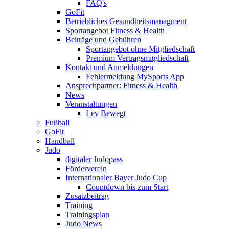
FAQ's
GoFit
Betriebliches Gesundheitsmanagment
Sportangebot Fitness & Health
Beiträge und Gebühren
Sportangebot ohne Mitgliedschaft
Premium Vertragsmitgliedschaft
Kontakt und Anmeldungen
Fehlermeldung MySports App
Ansprechpartner: Fitness & Health
News
Veranstaltungen
Lev Bewegt
Fußball
GoFit
Handball
Judo
digitaler Judopass
Förderverein
Internationaler Bayer Judo Cup
Countdown bis zum Start
Zusatzbeitrag
Training
Trainingsplan
Judo News