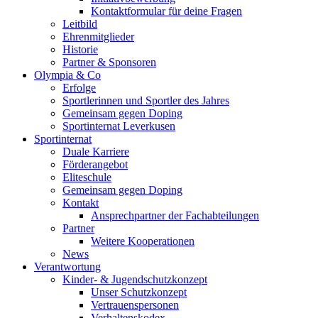
Kontaktformular für deine Fragen
Leitbild
Ehrenmitglieder
Historie
Partner & Sponsoren
Olympia & Co
Erfolge
Sportlerinnen und Sportler des Jahres
Gemeinsam gegen Doping
Sportinternat Leverkusen
Sportinternat
Duale Karriere
Förderangebot
Eliteschule
Gemeinsam gegen Doping
Kontakt
Ansprechpartner der Fachabteilungen
Partner
Weitere Kooperationen
News
Verantwortung
Kinder- & Jugendschutzkonzept
Unser Schutzkonzept
Vertrauenspersonen
Verhaltenskodex