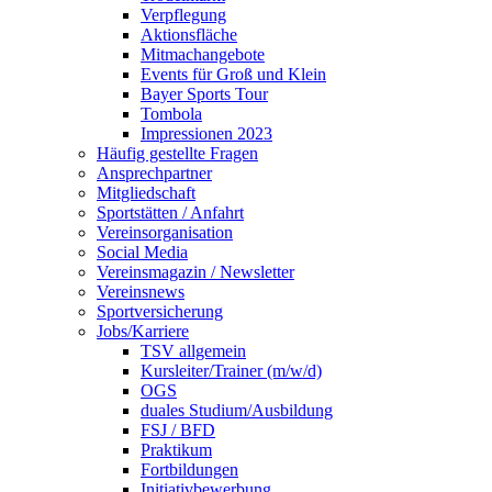
Verpflegung
Aktionsfläche
Mitmachangebote
Events für Groß und Klein
Bayer Sports Tour
Tombola
Impressionen 2023
Häufig gestellte Fragen
Ansprechpartner
Mitgliedschaft
Sportstätten / Anfahrt
Vereinsorganisation
Social Media
Vereinsmagazin / Newsletter
Vereinsnews
Sportversicherung
Jobs/Karriere
TSV allgemein
Kursleiter/Trainer (m/w/d)
OGS
duales Studium/Ausbildung
FSJ / BFD
Praktikum
Fortbildungen
Initiativbewerbung