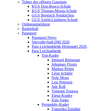
Träger des offenen Ganztags
KGS Don-Bosco-Schule
KGS Thomas-Morus-Schule
GGS Bergisch Neukirchen
GGS Astrid-Lindgren-Schule
Onlineanmeldung
Basketball
Parasport
Parasport News
Sitzvolleyball-DM 2026
Para Leichtathletik Heimspiel 2026
Para Leichtathletik
Top-Kader
Irmgard Bensusan
Johannes Floors
Markus Rehm
Léon Schäfer
Nele Moos
Lise Petersen
Jule Roß
Tomomi Tozawa
Elena Kratter
Kim Vaske
Perspektiv-Kader
Franziska Dziallas