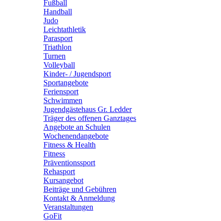
Fußball
Handball
Judo
Leichtathletik
Parasport
Triathlon
Turnen
Volleyball
Kinder- / Jugendsport
Sportangebote
Feriensport
Schwimmen
Jugendgästehaus Gr. Ledder
Träger des offenen Ganztages
Angebote an Schulen
Wochenendangebote
Fitness & Health
Fitness
Präventionssport
Rehasport
Kursangebot
Beiträge und Gebühren
Kontakt & Anmeldung
Veranstaltungen
GoFit