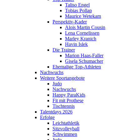
Taliso Engel
Tobias Pollap
Maurice Wetekam
Perspektiv-Kader
Alois Martin Cousin
Lena Cornelissen
Marley Kranich
Havin Islek
Die Trainer
Marion Haas-Faller
Gisela Schumacher
Ehemalige Top-Athleten
Nachwuchs
Weitere Sportangebote
Judo
Nachwuchs
Happy ParaKids
Fit mit Prothese
Tischtennis
Talentdays 2026
Erfolge
Leichtathletik
Sitzvolleyball
Schwimmen
Judo