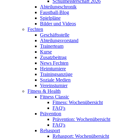
Schulmeisterschaft 2026
Abteilungschronik
Faustball-Blog
Spielpläne
Bilder und Videos
Fechten
Geschäftsstelle
Abteilungsvorstand
Trainerteam
Kurse
Zusatzbeitrag
News Fechten
Heimturniere
Trainingsanzüge
Soziale Medien
Vereinsturnier
Fitness & Health
Fitness Classic
Fitness: Wochenübersicht
FAQ's
Prävention
Prävention: Wochenübersicht
FAQ's
Rehasport
Rehasport: Wochenübersicht