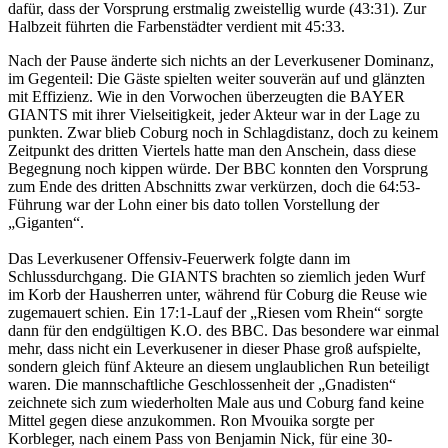
dafür, dass der Vorsprung erstmalig zweistellig wurde (43:31). Zur
Halbzeit führten die Farbenstädter verdient mit 45:33.
Nach der Pause änderte sich nichts an der Leverkusener Dominanz,
im Gegenteil: Die Gäste spielten weiter souverän auf und glänzten
mit Effizienz. Wie in den Vorwochen überzeugten die BAYER
GIANTS mit ihrer Vielseitigkeit, jeder Akteur war in der Lage zu
punkten. Zwar blieb Coburg noch in Schlagdistanz, doch zu keinem
Zeitpunkt des dritten Viertels hatte man den Anschein, dass diese
Begegnung noch kippen würde. Der BBC konnten den Vorsprung
zum Ende des dritten Abschnitts zwar verkürzen, doch die 64:53-
Führung war der Lohn einer bis dato tollen Vorstellung der
„Giganten“.
Das Leverkusener Offensiv-Feuerwerk folgte dann im
Schlussdurchgang. Die GIANTS brachten so ziemlich jeden Wurf
im Korb der Hausherren unter, während für Coburg die Reuse wie
zugemauert schien. Ein 17:1-Lauf der „Riesen vom Rhein“ sorgte
dann für den endgültigen K.O. des BBC. Das besondere war einmal
mehr, dass nicht ein Leverkusener in dieser Phase groß aufspielte,
sondern gleich fünf Akteure an diesem unglaublichen Run beteiligt
waren. Die mannschaftliche Geschlossenheit der „Gnadisten“
zeichnete sich zum wiederholten Male aus und Coburg fand keine
Mittel gegen diese anzukommen. Ron Mvouika sorgte per
Korbleger, nach einem Pass von Benjamin Nick, für eine 30-