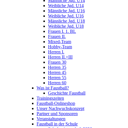
Männliche Jgd. U14
Weibliche Jgd. U14
Männliche Jgd. U16
Weibliche Jgd. U16
Männliche Jgd. U18
Weibliche Jgd. U18
Frauen I. 1. BL
Frauen II.
Mixed-Team
Hobby-Team
Herren I.
Herren II.+III
Frauen 30
Herren 35
Herren 45
Herren 55
Herren 60
Was ist Faustball?
Geschichte Faustball
Trainingszeiten
Faustball-Onlineshop
Unser Nachwuchskonzept
Partner und Sponsoren
Veranstaltungen
Faustball in der Schule