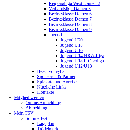
Regionalliga West Damen 2
Verbandsliga Damen 3
Bezirksklasse Damen 6
Bezirksklasse Damen 7
Bezirksklasse Damen 8
Bezirksklasse Damen 9
Jugend
Jugend U20
Jugend U18
Jugend U16
Jugend U14 NRW-Liga
Jugend U14 II Oberliga
Jugend U12/U13
Beachvolleyball
Sponsoren & Partner
Spielorte und Anreise
Nützliche Links
Kontakte
Mitglied werden
Online-Anmeldung
Abmeldung
Mein TSV
Sommerfest
Lageplan
Trödelmarkt