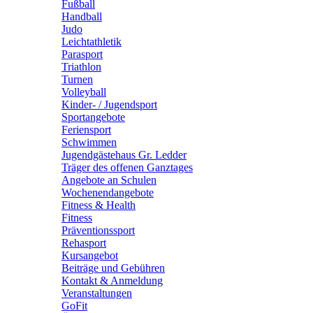
Fußball
Handball
Judo
Leichtathletik
Parasport
Triathlon
Turnen
Volleyball
Kinder- / Jugendsport
Sportangebote
Feriensport
Schwimmen
Jugendgästehaus Gr. Ledder
Träger des offenen Ganztages
Angebote an Schulen
Wochenendangebote
Fitness & Health
Fitness
Präventionssport
Rehasport
Kursangebot
Beiträge und Gebühren
Kontakt & Anmeldung
Veranstaltungen
GoFit