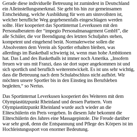
Gerade diese individuelle Betreuung ist zumindest in Deutschland
ein Alleinstellungsmerkmal. Sie geht bis hin zur gemeinsamen
Entscheidung, welche Ausbildung für wen am sinnvollsten ist,
welcher berufliche Weg gegebenenfalls eingeschlagen werden
sollte. Hier kooperiert das Sportinternat Leverkusen mit den
Personalberatern der “impegio Personalmanagement GmbH”, die
alle Schüler, die vor Beendigung des letzten Schuljahrs stehen,
kompetent und eingehend berät. Normalerweise sollen die
Absolventen dem Verein als Sportler erhalten bleiben, was
allerdings im Basketball schwierig ist, wenn man hohe Ambitionen
hat. Das Land des Basketballs ist immer noch Amerika. „Insofern
freuen wir uns mit Franzi, dass sie dort super angekommen ist und
sich sportlich und beruflich weiterentwickelt. Es ist uns sehr wichtig,
dass die Betreuung nach dem Schulabschluss nicht aufhört. Wir
möchten unsere Sportler bis in den Einstieg ins Berufsleben
begleiten,“ so Nerius.
Das Sportinternat Leverkusen kooperiert des Weiteren mit dem
Olympiastützpunkt Rheinland und dessen Partnern. Vom
Olympiastützpunkt Rheinland wurde auch wieder an die
Eliteschülerin ein Preis vergeben. In diesem Jahr bekommt die
Eliteschülerin des Jahres eine Massagepistole. Die Freude darüber
war sehr groß, denn die Entspannung und Pflege des Körpers ist im
Hochleistungssport von enormer Bedeutung.