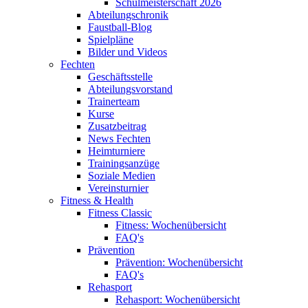
Schulmeisterschaft 2026
Abteilungschronik
Faustball-Blog
Spielpläne
Bilder und Videos
Fechten
Geschäftsstelle
Abteilungsvorstand
Trainerteam
Kurse
Zusatzbeitrag
News Fechten
Heimturniere
Trainingsanzüge
Soziale Medien
Vereinsturnier
Fitness & Health
Fitness Classic
Fitness: Wochenübersicht
FAQ's
Prävention
Prävention: Wochenübersicht
FAQ's
Rehasport
Rehasport: Wochenübersicht