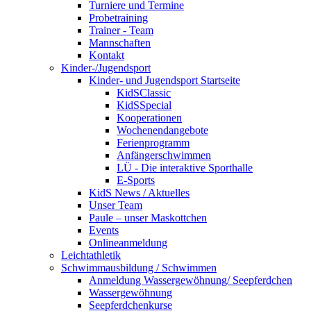
Turniere und Termine
Probetraining
Trainer - Team
Mannschaften
Kontakt
Kinder-/Jugendsport
Kinder- und Jugendsport Startseite
KidSClassic
KidSSpecial
Kooperationen
Wochenendangebote
Ferienprogramm
Anfängerschwimmen
LÜ - Die interaktive Sporthalle
E-Sports
KidS News / Aktuelles
Unser Team
Paule – unser Maskottchen
Events
Onlineanmeldung
Leichtathletik
Schwimmausbildung / Schwimmen
Anmeldung Wassergewöhnung/ Seepferdchen
Wassergewöhnung
Seepferdchenkurse