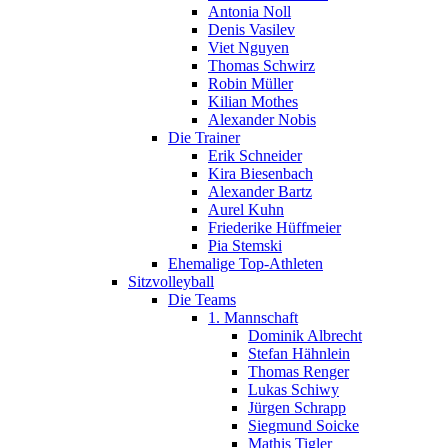
Antonia Noll
Denis Vasilev
Viet Nguyen
Thomas Schwirz
Robin Müller
Kilian Mothes
Alexander Nobis
Die Trainer
Erik Schneider
Kira Biesenbach
Alexander Bartz
Aurel Kuhn
Friederike Hüffmeier
Pia Stemski
Ehemalige Top-Athleten
Sitzvolleyball
Die Teams
1. Mannschaft
Dominik Albrecht
Stefan Hähnlein
Thomas Renger
Lukas Schiwy
Jürgen Schrapp
Siegmund Soicke
Mathis Tigler