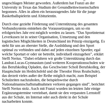
ungeschlagen Meister geworden. Außerdem hat Franzi an der
University in Texas das Studium der Gesundheitswissenschaften
begonnen. Alles in allem ein herausragendes Jahr für die junge
Basketballspielerin und Abiturientin.
Durch eine gezielte Förderung und Unterstützung des gesamten
Verbundsystems entstehen die Voraussetzungen, um so ein
erfolgreiches Jahr erst möglich werden zu lassen. “Das Sportinternat
Leverkusen ist in seiner Organisation, Umsetzung und den
logistischen Möglichkeiten in Deutschland im Prinzip einzigartig. Es
steht für uns an oberster Stelle, die Ausbildung und den Sport
optimal zu verbinden und dabei auf jeden einzelnen Sportler, egal
welche Sportart er oder sie betreibt, individuell einzugehen”, erklärt
Steffi Nerius. “Dabei erfahren wir große Unterstützung durch das
Landrat-Lucas-Gymnasium (und weiteren Kooperationsschulen wie
das Berufskolleg Opladen, das Geschwister Scholl Berufskolleg, der
Hauptschule im Hedrichsfeld und die Theodor Heus Realschule),
das derzeit vieles außer der Reihe möglich macht, zum Beispiel
Schulzeiten nachzuholen, die beispielsweise durch
Nationalmannschaftsmaßnahmen verloren gegangen sind”, berichtet
Steffi Nerius stolz. Auch mit Franzi wurden im letzten Jahr einige
Ergänzungstermine vereinbart, damit sie den verpassten Lernstoff
aus der Schule, im Internat oder auch direkt in der Schule
nacharbeiten konnte.