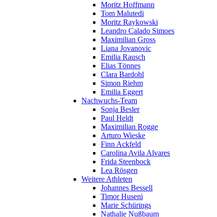
Moritz Hoffmann
Tom Malutedi
Moritz Raykowski
Leandro Calado Simoes
Maximilian Gross
Liana Jovanovic
Emilia Rausch
Elias Tönnes
Clara Bardohl
Simon Riehm
Emilia Eggert
Nachwuchs-Team
Sonja Besler
Paul Heldt
Maximilian Rogge
Arturo Wieske
Finn Ackfeld
Carolina Avila Alvares
Frida Steenbock
Lea Rösgen
Weitere Athleten
Johannes Bessell
Timor Huseni
Marie Schürings
Nathalie Nußbaum