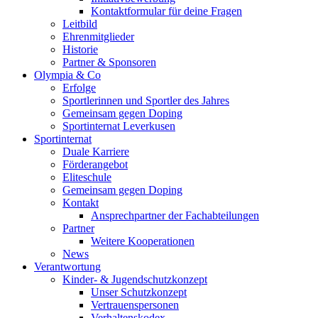
Kontaktformular für deine Fragen
Leitbild
Ehrenmitglieder
Historie
Partner & Sponsoren
Olympia & Co
Erfolge
Sportlerinnen und Sportler des Jahres
Gemeinsam gegen Doping
Sportinternat Leverkusen
Sportinternat
Duale Karriere
Förderangebot
Eliteschule
Gemeinsam gegen Doping
Kontakt
Ansprechpartner der Fachabteilungen
Partner
Weitere Kooperationen
News
Verantwortung
Kinder- & Jugendschutzkonzept
Unser Schutzkonzept
Vertrauenspersonen
Verhaltenskodex