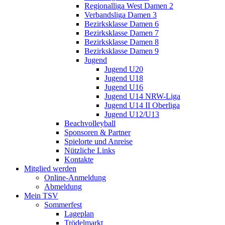
Regionalliga West Damen 2
Verbandsliga Damen 3
Bezirksklasse Damen 6
Bezirksklasse Damen 7
Bezirksklasse Damen 8
Bezirksklasse Damen 9
Jugend
Jugend U20
Jugend U18
Jugend U16
Jugend U14 NRW-Liga
Jugend U14 II Oberliga
Jugend U12/U13
Beachvolleyball
Sponsoren & Partner
Spielorte und Anreise
Nützliche Links
Kontakte
Mitglied werden
Online-Anmeldung
Abmeldung
Mein TSV
Sommerfest
Lageplan
Trödelmarkt