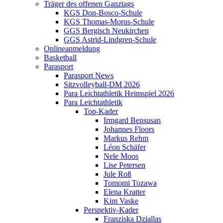
Träger des offenen Ganztags
KGS Don-Bosco-Schule
KGS Thomas-Morus-Schule
GGS Bergisch Neukirchen
GGS Astrid-Lindgren-Schule
Onlineanmeldung
Basketball
Parasport
Parasport News
Sitzvolleyball-DM 2026
Para Leichtathletik Heimspiel 2026
Para Leichtathletik
Top-Kader
Irmgard Bensusan
Johannes Floors
Markus Rehm
Léon Schäfer
Nele Moos
Lise Petersen
Jule Roß
Tomomi Tozawa
Elena Kratter
Kim Vaske
Perspektiv-Kader
Franziska Dziallas