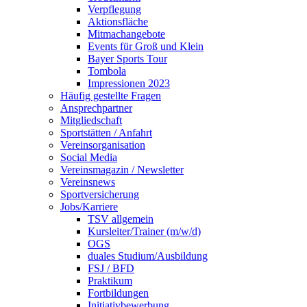
Verpflegung
Aktionsfläche
Mitmachangebote
Events für Groß und Klein
Bayer Sports Tour
Tombola
Impressionen 2023
Häufig gestellte Fragen
Ansprechpartner
Mitgliedschaft
Sportstätten / Anfahrt
Vereinsorganisation
Social Media
Vereinsmagazin / Newsletter
Vereinsnews
Sportversicherung
Jobs/Karriere
TSV allgemein
Kursleiter/Trainer (m/w/d)
OGS
duales Studium/Ausbildung
FSJ / BFD
Praktikum
Fortbildungen
Initiativbewerbung