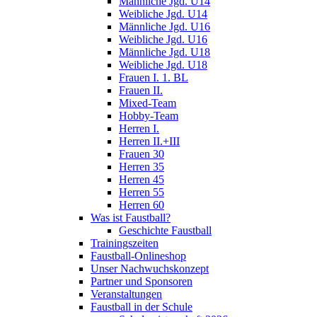
Männliche Jgd. U14
Weibliche Jgd. U14
Männliche Jgd. U16
Weibliche Jgd. U16
Männliche Jgd. U18
Weibliche Jgd. U18
Frauen I. 1. BL
Frauen II.
Mixed-Team
Hobby-Team
Herren I.
Herren II.+III
Frauen 30
Herren 35
Herren 45
Herren 55
Herren 60
Was ist Faustball?
Geschichte Faustball
Trainingszeiten
Faustball-Onlineshop
Unser Nachwuchskonzept
Partner und Sponsoren
Veranstaltungen
Faustball in der Schule