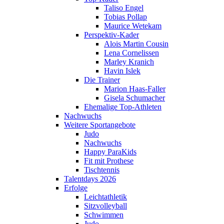
Taliso Engel
Tobias Pollap
Maurice Wetekam
Perspektiv-Kader
Alois Martin Cousin
Lena Cornelissen
Marley Kranich
Havin Islek
Die Trainer
Marion Haas-Faller
Gisela Schumacher
Ehemalige Top-Athleten
Nachwuchs
Weitere Sportangebote
Judo
Nachwuchs
Happy ParaKids
Fit mit Prothese
Tischtennis
Talentdays 2026
Erfolge
Leichtathletik
Sitzvolleyball
Schwimmen
Judo