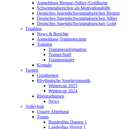
Anmeldung Bronze-/Silber-/Goldkurse
Schwimmabzeichen als Motivationshilfe
Deutsches Jugendschwimmabzeichen Bronze
Deutsches Jugendschwimmabzeichen Silber
Deutsches Jugendschwimmabzeichen Gold
Triathlon
News & Berichte
Anmeldung Trainingscamp
Training
Trainingsinformation
Trainer/Staff
Trainingslager
Kontakt
Turnen
Gerätturnen
Rhythmische Sportgymnastik
Wintercup 2025
Wintercup 2024
Rhönradturnen
News
Volleyball
Unsere Abteilung
Teams
Bundesliga Damen 1
Landesliga Herren 1