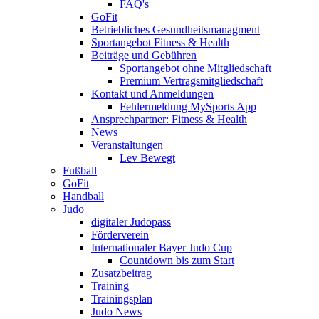
FAQ's
GoFit
Betriebliches Gesundheitsmanagment
Sportangebot Fitness & Health
Beiträge und Gebühren
Sportangebot ohne Mitgliedschaft
Premium Vertragsmitgliedschaft
Kontakt und Anmeldungen
Fehlermeldung MySports App
Ansprechpartner: Fitness & Health
News
Veranstaltungen
Lev Bewegt
Fußball
GoFit
Handball
Judo
digitaler Judopass
Förderverein
Internationaler Bayer Judo Cup
Countdown bis zum Start
Zusatzbeitrag
Training
Trainingsplan
Judo News