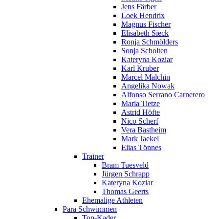
Jens Färber
Loek Hendrix
Magnus Fischer
Elisabeth Sieck
Ronja Schmölders
Sonja Scholten
Kateryna Koziar
Karl Kruber
Marcel Malchin
Angelika Nowak
Alfonso Serrano Carnerero
Maria Tietze
Astrid Höfte
Nico Scherf
Vera Bastheim
Mark Jaekel
Elias Tönnes
Trainer
Bram Tuesveld
Jürgen Schrapp
Kateryna Koziar
Thomas Geerts
Ehemalige Athleten
Para Schwimmen
Top-Kader