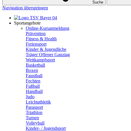
Suche
Navigation überspringen
Sportangebote
Online-Kursanmeldung
Prävention
Fitness & Health
Feriensport
Kinder & Jugendliche
Träger Offener Ganztag
Wettkampfsport
Basketball
Boxen
Faustball
Fechten
Fußball
Handball
Judo
Leichtathletik
Parasport
Triathlon
Turnen
Volleyball
Kinder- / Jugendsport