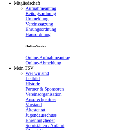
Mitgliedschaft
Aufnahmeantrag
Beitragsordnung
Ummeldung
Vereinssatzung
Ehrungsordnung
Hausordnung
Online-Service
Online-Aufnahmeantrag
Online-Abmeldung
Mein TSV
Wer wir sind
Leitbild
Historie
Partner & Sponsoren
Vereinsorganisation
Ansprechpartner
Vorstand
Ältestenrat
Jugendausschuss
Ehrenmitglieder
Sportstätten / Anfahrt