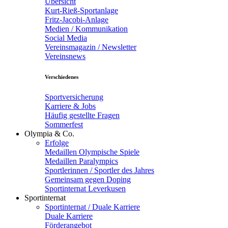
Übersicht
Kurt-Rieß-Sportanlage
Fritz-Jacobi-Anlage
Medien / Kommunikation
Social Media
Vereinsmagazin / Newsletter
Vereinsnews
Verschiedenes
Sportversicherung
Karriere & Jobs
Häufig gestellte Fragen
Sommerfest
Olympia & Co.
Erfolge
Medaillen Olympische Spiele
Medaillen Paralympics
Sportlerinnen / Sportler des Jahres
Gemeinsam gegen Doping
Sportinternat Leverkusen
Sportinternat
Sportinternat / Duale Karriere
Duale Karriere
Förderangebot