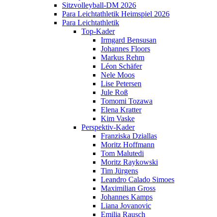
Sitzvolleyball-DM 2026
Para Leichtathletik Heimspiel 2026
Para Leichtathletik
Top-Kader
Irmgard Bensusan
Johannes Floors
Markus Rehm
Léon Schäfer
Nele Moos
Lise Petersen
Jule Roß
Tomomi Tozawa
Elena Kratter
Kim Vaske
Perspektiv-Kader
Franziska Dziallas
Moritz Hoffmann
Tom Malutedi
Moritz Raykowski
Tim Jürgens
Leandro Calado Simoes
Maximilian Gross
Johannes Kamps
Liana Jovanovic
Emilia Rausch