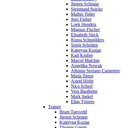
Jürgen Schrapp
Siegmund Soicke
Mathis Tigler
Jens Färber
Loek Hendrix
Magnus Fischer
Elisabeth Sieck
Ronja Schmölders
Sonja Scholten
Kateryna Koziar
Karl Kruber
Marcel Malchin
Angelika Nowak
Alfonso Serrano Carnerero
Maria Tietze
Astrid Höfte
Nico Scherf
Vera Bastheim
Mark Jaekel
Elias Tönnes
Trainer
Bram Tuesveld
Jürgen Schrapp
Kateryna Koziar
Thomas Geerts