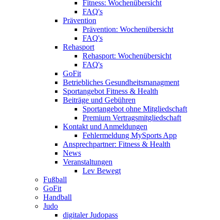
Fitness: Wochenübersicht
FAQ's
Prävention
Prävention: Wochenübersicht
FAQ's
Rehasport
Rehasport: Wochenübersicht
FAQ's
GoFit
Betriebliches Gesundheitsmanagment
Sportangebot Fitness & Health
Beiträge und Gebühren
Sportangebot ohne Mitgliedschaft
Premium Vertragsmitgliedschaft
Kontakt und Anmeldungen
Fehlermeldung MySports App
Ansprechpartner: Fitness & Health
News
Veranstaltungen
Lev Bewegt
Fußball
GoFit
Handball
Judo
digitaler Judopass