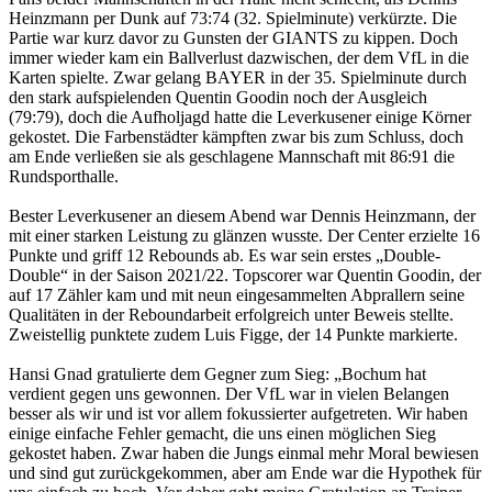
Heinzmann per Dunk auf 73:74 (32. Spielminute) verkürzte. Die
Partie war kurz davor zu Gunsten der GIANTS zu kippen. Doch
immer wieder kam ein Ballverlust dazwischen, der dem VfL in die
Karten spielte. Zwar gelang BAYER in der 35. Spielminute durch
den stark aufspielenden Quentin Goodin noch der Ausgleich
(79:79), doch die Aufholjagd hatte die Leverkusener einige Körner
gekostet. Die Farbenstädter kämpften zwar bis zum Schluss, doch
am Ende verließen sie als geschlagene Mannschaft mit 86:91 die
Rundsporthalle.
Bester Leverkusener an diesem Abend war Dennis Heinzmann, der
mit einer starken Leistung zu glänzen wusste. Der Center erzielte 16
Punkte und griff 12 Rebounds ab. Es war sein erstes „Double-
Double“ in der Saison 2021/22. Topscorer war Quentin Goodin, der
auf 17 Zähler kam und mit neun eingesammelten Abprallern seine
Qualitäten in der Reboundarbeit erfolgreich unter Beweis stellte.
Zweistellig punktete zudem Luis Figge, der 14 Punkte markierte.
Hansi Gnad gratulierte dem Gegner zum Sieg: „Bochum hat
verdient gegen uns gewonnen. Der VfL war in vielen Belangen
besser als wir und ist vor allem fokussierter aufgetreten. Wir haben
einige einfache Fehler gemacht, die uns einen möglichen Sieg
gekostet haben. Zwar haben die Jungs einmal mehr Moral bewiesen
und sind gut zurückgekommen, aber am Ende war die Hypothek für