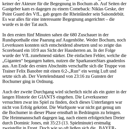
keiner der Akteure für die Begegnung in Bochum ab. Auf Seiten der
Gastgeber kam es dagegen zu einem Comeback: Niklas Geske, der
Point Guard des VfL, gab gegen die Rheinländer sein Saisondebüt.
Es war alles für eine interessante Begegnung angerichtet – die
wurde es in der Tat auch.
In den ersten fünf Minuten sahen die 680 Zuschauer in der
Rundsporthalle eine Paarung auf Augenhöhe. Weder Bochum, noch
Leverkusen konnten sich entscheidend absetzen und so zeigte das
Scoreboard ein 10:9 aus Sicht der Hausherren an. In der Folge
wurde der VfL zunehmend stärker. Die einfachen Fehler, welche die
„Giganten“ begangen hatten, nutzen die SparkassenStars gnadenlos
aus. Am Ende des ersten Abschnitts verschaffte sich die Truppe von
Trainer Felix Banobre mit einen 6:2-„Run“ ein wenig Luft und
setzte sich ab. Der Viertelendstand von 23:16 zu Gunsten der
Bochumer ging in Ordnung.
Auch der zweite Durchgang wird sicherlich nicht als ein guter in der
langen Historie der GIANTS eingehen. Die Leverkusener
versuchten zwar ins Spiel zu finden, doch dieses Unterfangen war
nicht von Erfolg gekrönt. Die Wurfquote war nicht gut genug um
die Bochumer in dieser Phase ernsthaft in Bedrängnis zu bringen.
Die Heimmannschaft dagegen lag, nach einem erfolgreichen Dreier
durch Dominic Jones, mit 35:23 (13. Spielminute) erstmalig
zweistellig in Front. Doch wie so oft ließen sich die „BAYER-