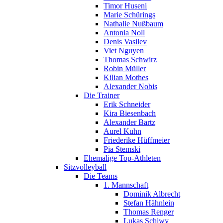
Timor Huseni
Marie Schürings
Nathalie Nußbaum
Antonia Noll
Denis Vasilev
Viet Nguyen
Thomas Schwirz
Robin Müller
Kilian Mothes
Alexander Nobis
Die Trainer
Erik Schneider
Kira Biesenbach
Alexander Bartz
Aurel Kuhn
Friederike Hüffmeier
Pia Stemski
Ehemalige Top-Athleten
Sitzvolleyball
Die Teams
1. Mannschaft
Dominik Albrecht
Stefan Hähnlein
Thomas Renger
Lukas Schiwy