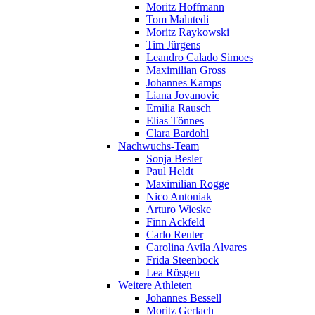
Moritz Hoffmann
Tom Malutedi
Moritz Raykowski
Tim Jürgens
Leandro Calado Simoes
Maximilian Gross
Johannes Kamps
Liana Jovanovic
Emilia Rausch
Elias Tönnes
Clara Bardohl
Nachwuchs-Team
Sonja Besler
Paul Heldt
Maximilian Rogge
Nico Antoniak
Arturo Wieske
Finn Ackfeld
Carlo Reuter
Carolina Avila Alvares
Frida Steenbock
Lea Rösgen
Weitere Athleten
Johannes Bessell
Moritz Gerlach