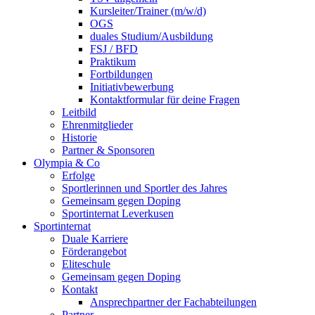
Kursleiter/Trainer (m/w/d)
OGS
duales Studium/Ausbildung
FSJ / BFD
Praktikum
Fortbildungen
Initiativbewerbung
Kontaktformular für deine Fragen
Leitbild
Ehrenmitglieder
Historie
Partner & Sponsoren
Olympia & Co
Erfolge
Sportlerinnen und Sportler des Jahres
Gemeinsam gegen Doping
Sportinternat Leverkusen
Sportinternat
Duale Karriere
Förderangebot
Eliteschule
Gemeinsam gegen Doping
Kontakt
Ansprechpartner der Fachabteilungen
Partner