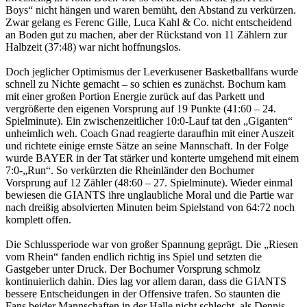
Boys“ nicht hängen und waren bemüht, den Abstand zu verkürzen.
Zwar gelang es Ferenc Gille, Luca Kahl & Co. nicht entscheidend
an Boden gut zu machen, aber der Rückstand von 11 Zählern zur
Halbzeit (37:48) war nicht hoffnungslos.
Doch jeglicher Optimismus der Leverkusener Basketballfans wurde
schnell zu Nichte gemacht – so schien es zunächst. Bochum kam
mit einer großen Portion Energie zurück auf das Parkett und
vergrößerte den eigenen Vorsprung auf 19 Punkte (41:60 – 24.
Spielminute). Ein zwischenzeitlicher 10:0-Lauf tat den „Giganten“
unheimlich weh. Coach Gnad reagierte daraufhin mit einer Auszeit
und richtete einige ernste Sätze an seine Mannschaft. In der Folge
wurde BAYER in der Tat stärker und konterte umgehend mit einem
7:0-„Run“. So verkürzten die Rheinländer den Bochumer
Vorsprung auf 12 Zähler (48:60 – 27. Spielminute). Wieder einmal
bewiesen die GIANTS ihre unglaubliche Moral und die Partie war
nach dreißig absolvierten Minuten beim Spielstand von 64:72 noch
komplett offen.
Die Schlussperiode war von großer Spannung geprägt. Die „Riesen
vom Rhein“ fanden endlich richtig ins Spiel und setzten die
Gastgeber unter Druck. Der Bochumer Vorsprung schmolz
kontinuierlich dahin. Dies lag vor allem daran, dass die GIANTS
bessere Entscheidungen in der Offensive trafen. So staunten die
Fans beider Mannschaften in der Halle nicht schlecht, als Dennis