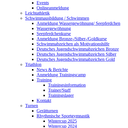
Events
Onlineanmeldung
Leichtathletik
Schwimmausbildung / Schwimmen
Anmeldung Wassergewöhnung/ Seepferdchen
Wassergewöhnung
Seepferdchenkurse
Anmeldung Bronze-/Silber-/Goldkurse
Schwimmabzeichen als Motivationshilfe
Deutsches Jugendschwimmabzeichen Bronze
Deutsches Jugendschwimmabzeichen Silber
Deutsches Jugendschwimmabzeichen Gold
Triathlon
News & Berichte
Anmeldung Trainingscamp
Training
Trainingsinformation
Trainer/Staff
Trainingslager
Kontakt
Turnen
Gerätturnen
Rhythmische Sportgymnastik
Wintercup 2025
Wintercup 2024