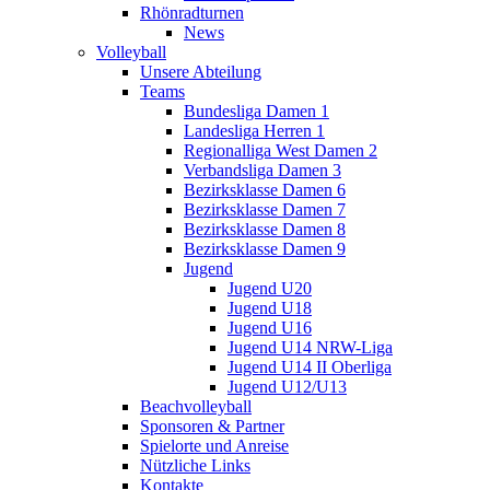
Rhönradturnen
News
Volleyball
Unsere Abteilung
Teams
Bundesliga Damen 1
Landesliga Herren 1
Regionalliga West Damen 2
Verbandsliga Damen 3
Bezirksklasse Damen 6
Bezirksklasse Damen 7
Bezirksklasse Damen 8
Bezirksklasse Damen 9
Jugend
Jugend U20
Jugend U18
Jugend U16
Jugend U14 NRW-Liga
Jugend U14 II Oberliga
Jugend U12/U13
Beachvolleyball
Sponsoren & Partner
Spielorte und Anreise
Nützliche Links
Kontakte