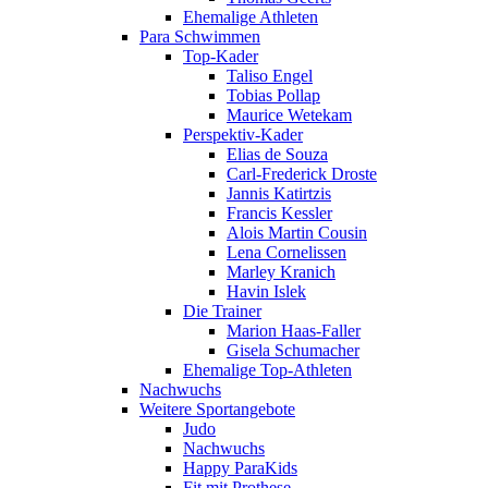
Ehemalige Athleten
Para Schwimmen
Top-Kader
Taliso Engel
Tobias Pollap
Maurice Wetekam
Perspektiv-Kader
Elias de Souza
Carl-Frederick Droste
Jannis Katirtzis
Francis Kessler
Alois Martin Cousin
Lena Cornelissen
Marley Kranich
Havin Islek
Die Trainer
Marion Haas-Faller
Gisela Schumacher
Ehemalige Top-Athleten
Nachwuchs
Weitere Sportangebote
Judo
Nachwuchs
Happy ParaKids
Fit mit Prothese