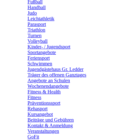
Fußball
Handball
Judo
Leichtathletik
Parasport
Triathlon
Turnen
Volleyball
Kinder- / Jugendsport
Sportangebote
Feriensport
Schwimmen
Jugendgästehaus Gr. Ledder
Träger des offenen Ganztages
Angebote an Schulen
Wochenendangebote
Fitness & Health
Fitness
Präventionssport
Rehasport
Kursangebot
Beiträge und Gebühren
Kontakt & Anmeldung
Veranstaltungen
GoFit