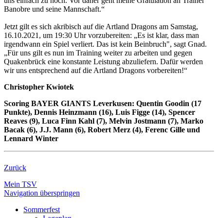
uns einfach zu hoch. Vor daher geht meine Gratulation an Trainer
Banobre und seine Mannschaft.“
Jetzt gilt es sich akribisch auf die Artland Dragons am Samstag,
16.10.2021, um 19:30 Uhr vorzubereiten: „Es ist klar, dass man
irgendwann ein Spiel verliert. Das ist kein Beinbruch", sagt Gnad.
„Für uns gilt es nun im Training weiter zu arbeiten und gegen
Quakenbrück eine konstante Leistung abzuliefern. Dafür werden
wir uns entsprechend auf die Artland Dragons vorbereiten!“
Christopher Kwiotek
Scoring BAYER GIANTS Leverkusen: Quentin Goodin (17
Punkte), Dennis Heinzmann (16), Luis Figge (14), Spencer
Reaves (9), Luca Finn Kahl (7), Melvin Jostmann (7), Marko
Bacak (6), J.J. Mann (6), Robert Merz (4), Ferenc Gille und
Lennard Winter
Zurück
Mein TSV
Navigation überspringen
Sommerfest