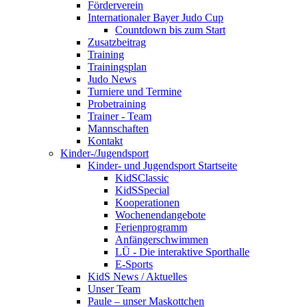
Förderverein
Internationaler Bayer Judo Cup
Countdown bis zum Start
Zusatzbeitrag
Training
Trainingsplan
Judo News
Turniere und Termine
Probetraining
Trainer - Team
Mannschaften
Kontakt
Kinder-/Jugendsport
Kinder- und Jugendsport Startseite
KidSClassic
KidSSpecial
Kooperationen
Wochenendangebote
Ferienprogramm
Anfängerschwimmen
LÜ - Die interaktive Sporthalle
E-Sports
KidS News / Aktuelles
Unser Team
Paule – unser Maskottchen