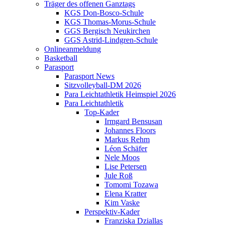
Träger des offenen Ganztags
KGS Don-Bosco-Schule
KGS Thomas-Morus-Schule
GGS Bergisch Neukirchen
GGS Astrid-Lindgren-Schule
Onlineanmeldung
Basketball
Parasport
Parasport News
Sitzvolleyball-DM 2026
Para Leichtathletik Heimspiel 2026
Para Leichtathletik
Top-Kader
Irmgard Bensusan
Johannes Floors
Markus Rehm
Léon Schäfer
Nele Moos
Lise Petersen
Jule Roß
Tomomi Tozawa
Elena Kratter
Kim Vaske
Perspektiv-Kader
Franziska Dziallas