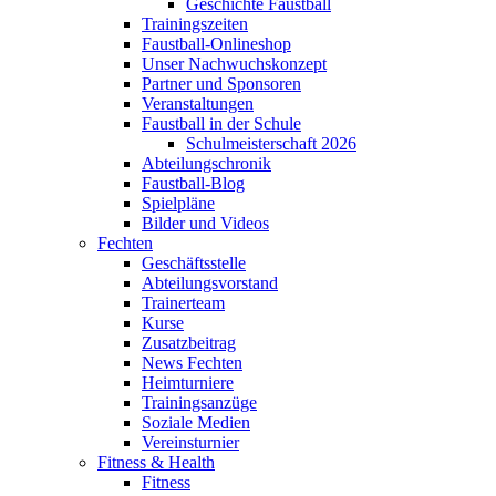
Geschichte Faustball
Trainingszeiten
Faustball-Onlineshop
Unser Nachwuchskonzept
Partner und Sponsoren
Veranstaltungen
Faustball in der Schule
Schulmeisterschaft 2026
Abteilungschronik
Faustball-Blog
Spielpläne
Bilder und Videos
Fechten
Geschäftsstelle
Abteilungsvorstand
Trainerteam
Kurse
Zusatzbeitrag
News Fechten
Heimturniere
Trainingsanzüge
Soziale Medien
Vereinsturnier
Fitness & Health
Fitness