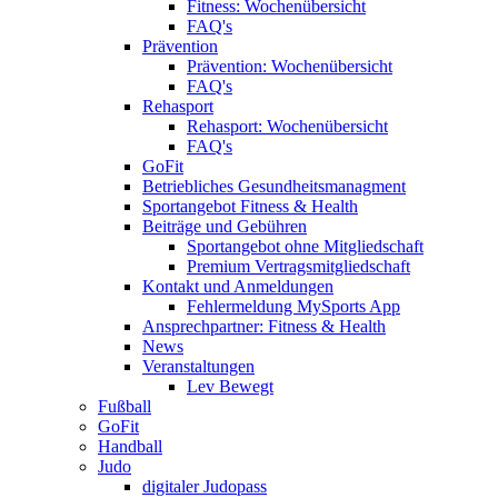
Fitness: Wochenübersicht
FAQ's
Prävention
Prävention: Wochenübersicht
FAQ's
Rehasport
Rehasport: Wochenübersicht
FAQ's
GoFit
Betriebliches Gesundheitsmanagment
Sportangebot Fitness & Health
Beiträge und Gebühren
Sportangebot ohne Mitgliedschaft
Premium Vertragsmitgliedschaft
Kontakt und Anmeldungen
Fehlermeldung MySports App
Ansprechpartner: Fitness & Health
News
Veranstaltungen
Lev Bewegt
Fußball
GoFit
Handball
Judo
digitaler Judopass