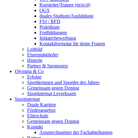
Kursleiter/Trainer (m/w/d)
OGS
duales Studium/Ausbildung
FSJ / BFD
Praktikum
Fortbildungen
Initiativbewerbung
Kontaktformular für deine Fragen
Leitbild
Ehrenmitglieder
Historie
Partner & Sponsoren
Olympia & Co
Erfolge
Sportlerinnen und Sportler des Jahres
Gemeinsam gegen Doping
Sportinternat Leverkusen
Sportinternat
Duale Karriere
Förderangebot
Eliteschule
Gemeinsam gegen Doping
Kontakt
Ansprechpartner der Fachabteilungen
Partner