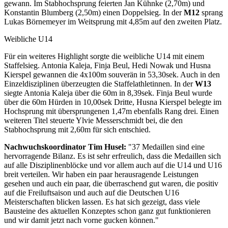
gewann. Im Stabhochsprung feierten Jan Kühnke (2,70m) und
Konstantin Blumberg (2,50m) einen Doppelsieg. In der
M12
sprang
Lukas Börnemeyer im Weitsprung mit 4,85m auf den zweiten Platz.
Weibliche U14
Für ein weiteres Highlight sorgte die weibliche U14 mit einem
Staffelsieg. Antonia Kaleja, Finja Beul, Hedi Nowak und Husna
Kierspel gewannen die 4x100m souverän in 53,30sek. Auch in den
Einzeldisziplinen überzeugten die Staffelathletinnen. In der
W13
siegte Antonia Kaleja über die 60m in 8,39sek. Finja Beul wurde
über die 60m Hürden in 10,00sek Dritte, Husna Kierspel belegte im
Hochsprung mit übersprungenen 1,47m ebenfalls Rang drei. Einen
weiteren Titel steuerte Ylvie Messerschmidt bei, die den
Stabhochsprung mit 2,60m für sich entschied.
Nachwuchskoordinator Tim Husel:
"37 Medaillen sind eine
hervorragende Bilanz. Es ist sehr erfreulich, dass die Medaillen sich
auf alle Disziplinenblöcke und vor allem auch auf die U14 und U16
breit verteilen. Wir haben ein paar herausragende Leistungen
gesehen und auch ein paar, die überraschend gut waren, die positiv
auf die Freiluftsaison und auch auf die Deutschen U16
Meisterschaften blicken lassen. Es hat sich gezeigt, dass viele
Bausteine des aktuellen Konzeptes schon ganz gut funktionieren
und wir damit jetzt nach vorne gucken können."