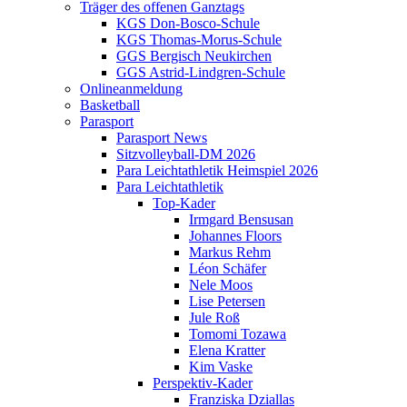
Träger des offenen Ganztags
KGS Don-Bosco-Schule
KGS Thomas-Morus-Schule
GGS Bergisch Neukirchen
GGS Astrid-Lindgren-Schule
Onlineanmeldung
Basketball
Parasport
Parasport News
Sitzvolleyball-DM 2026
Para Leichtathletik Heimspiel 2026
Para Leichtathletik
Top-Kader
Irmgard Bensusan
Johannes Floors
Markus Rehm
Léon Schäfer
Nele Moos
Lise Petersen
Jule Roß
Tomomi Tozawa
Elena Kratter
Kim Vaske
Perspektiv-Kader
Franziska Dziallas