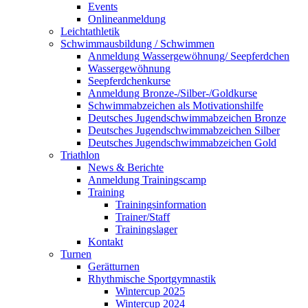
Events
Onlineanmeldung
Leichtathletik
Schwimmausbildung / Schwimmen
Anmeldung Wassergewöhnung/ Seepferdchen
Wassergewöhnung
Seepferdchenkurse
Anmeldung Bronze-/Silber-/Goldkurse
Schwimmabzeichen als Motivationshilfe
Deutsches Jugendschwimmabzeichen Bronze
Deutsches Jugendschwimmabzeichen Silber
Deutsches Jugendschwimmabzeichen Gold
Triathlon
News & Berichte
Anmeldung Trainingscamp
Training
Trainingsinformation
Trainer/Staff
Trainingslager
Kontakt
Turnen
Gerätturnen
Rhythmische Sportgymnastik
Wintercup 2025
Wintercup 2024