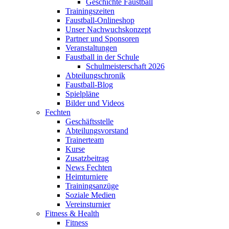
Geschichte Faustball
Trainingszeiten
Faustball-Onlineshop
Unser Nachwuchskonzept
Partner und Sponsoren
Veranstaltungen
Faustball in der Schule
Schulmeisterschaft 2026
Abteilungschronik
Faustball-Blog
Spielpläne
Bilder und Videos
Fechten
Geschäftsstelle
Abteilungsvorstand
Trainerteam
Kurse
Zusatzbeitrag
News Fechten
Heimturniere
Trainingsanzüge
Soziale Medien
Vereinsturnier
Fitness & Health
Fitness