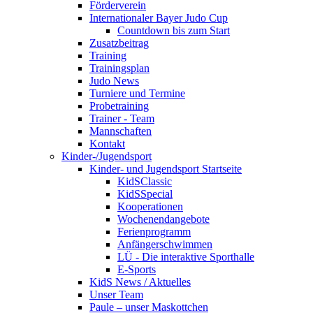
Förderverein
Internationaler Bayer Judo Cup
Countdown bis zum Start
Zusatzbeitrag
Training
Trainingsplan
Judo News
Turniere und Termine
Probetraining
Trainer - Team
Mannschaften
Kontakt
Kinder-/Jugendsport
Kinder- und Jugendsport Startseite
KidSClassic
KidSSpecial
Kooperationen
Wochenendangebote
Ferienprogramm
Anfängerschwimmen
LÜ - Die interaktive Sporthalle
E-Sports
KidS News / Aktuelles
Unser Team
Paule – unser Maskottchen