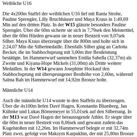
Weibliche U16
Die 4x200m Staffel der weiblichen U16 lief mit Rania Strohe,
Pauline Sprengler, Lilly Bruchhäuser und Maya Kraus in 1:49,69
Min auf den dritten Platz. In der
W15
glänzte besonders Pauline
Sprengler. Über die 60m sicherte sie sich in 7,79sek den Meistertitel,
über die 60m Hürden gewann sie in neuer Bestzeit von 9,07sek
Silber. Maya Kraus überzeugte über die 800m und holte sich in
2:24,07 Min die Silbermedaille. Ebenfalls Silber ging an Carlotta
Becker, die im Stabhochsprung mit 3,00m ihre Bestleistung
bestätigte. Im Hammerwurf sammelten Emilia Sabella (32,37m) als
Zweite und Kiyana-Hope Mickels (31,00m) als Dritte weitere
Medaillen. In der
W14
gewann Josephine Hockauf den
Stabhochsprung mit übersprungener Besthöhe von 2,60m, während
Salma Bah im Hammerwurf mit 14,92m Bronze holte.
Männliche U14
Auch die männliche U14 wusste in den Staffeln zu überzeugen.
Über die 4x100m liefen Davé Hagen, Konstantin Blumberg, Jan
Kühnke und Lukas Börnemeyer in 55,01sek auf den Silberrang. In
der
M13
war Davé Hagen der herausragende Athlet. Er siegte über
die 60m in neuer Bestzeit von 8,06sek und gewann zudem das
Kugelstoßen mit 12,26m. Im Hammerwurf belegte er mit 32,74m
Platz zwei, gefolgt von Maksym Karpukhin, der mit 25,80m Bronze