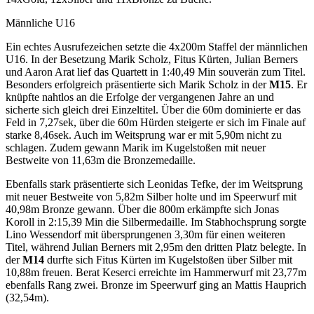
Männliche U16
Ein echtes Ausrufezeichen setzte die 4x200m Staffel der männlichen
U16. In der Besetzung Marik Scholz, Fitus Kürten, Julian Berners
und Aaron Arat lief das Quartett in 1:40,49 Min souverän zum Titel.
Besonders erfolgreich präsentierte sich Marik Scholz in der
M15
. Er
knüpfte nahtlos an die Erfolge der vergangenen Jahre an und
sicherte sich gleich drei Einzeltitel. Über die 60m dominierte er das
Feld in 7,27sek, über die 60m Hürden steigerte er sich im Finale auf
starke 8,46sek. Auch im Weitsprung war er mit 5,90m nicht zu
schlagen. Zudem gewann Marik im Kugelstoßen mit neuer
Bestweite von 11,63m die Bronzemedaille.
Ebenfalls stark präsentierte sich Leonidas Tefke, der im Weitsprung
mit neuer Bestweite von 5,82m Silber holte und im Speerwurf mit
40,98m Bronze gewann. Über die 800m erkämpfte sich Jonas
Koroll in 2:15,39 Min die Silbermedaille. Im Stabhochsprung sorgte
Lino Wessendorf mit übersprungenen 3,30m für einen weiteren
Titel, während Julian Berners mit 2,95m den dritten Platz belegte. In
der
M14
durfte sich Fitus Kürten im Kugelstoßen über Silber mit
10,88m freuen. Berat Keserci erreichte im Hammerwurf mit 23,77m
ebenfalls Rang zwei. Bronze im Speerwurf ging an Mattis Hauprich
(32,54m).