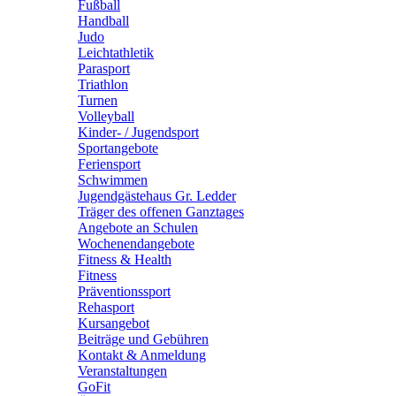
Fußball
Handball
Judo
Leichtathletik
Parasport
Triathlon
Turnen
Volleyball
Kinder- / Jugendsport
Sportangebote
Feriensport
Schwimmen
Jugendgästehaus Gr. Ledder
Träger des offenen Ganztages
Angebote an Schulen
Wochenendangebote
Fitness & Health
Fitness
Präventionssport
Rehasport
Kursangebot
Beiträge und Gebühren
Kontakt & Anmeldung
Veranstaltungen
GoFit