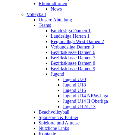
Rhönradturnen
News
Volleyball
Unsere Abteilung
Teams
Bundesliga Damen 1
Landesliga Herren 1
Regionalliga West Damen 2
Verbandsliga Damen 3
Bezirksklasse Damen 6
Bezirksklasse Damen 7
Bezirksklasse Damen 8
Bezirksklasse Damen 9
Jugend
Jugend U20
Jugend U18
Jugend U16
Jugend U14 NRW-Liga
Jugend U14 II Oberliga
Jugend U12/U13
Beachvolleyball
Sponsoren & Partner
Spielorte und Anreise
Nützliche Links
Kontakte