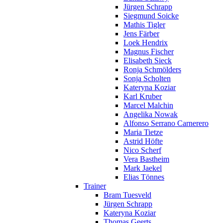
Jürgen Schrapp
Siegmund Soicke
Mathis Tigler
Jens Färber
Loek Hendrix
Magnus Fischer
Elisabeth Sieck
Ronja Schmölders
Sonja Scholten
Kateryna Koziar
Karl Kruber
Marcel Malchin
Angelika Nowak
Alfonso Serrano Carnerero
Maria Tietze
Astrid Höfte
Nico Scherf
Vera Bastheim
Mark Jaekel
Elias Tönnes
Trainer
Bram Tuesveld
Jürgen Schrapp
Kateryna Koziar
Thomas Geerts