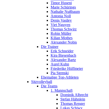
Timor Huseni
Marie Schürings
Nathalie Nußbaum
Antonia Noll
Denis Vasilev
Viet Nguyen
Thomas Schwirz
Robin Müller
Kilian Mothes
Alexander Nobis
Die Trainer
Erik Schneider
Kira Biesenbach
Alexander Bartz
Aurel Kuhn
Friederike Hüffmeier
Pia Stemski
Ehemalige Top-Athleten
Sitzvolleyball
Die Teams
1. Mannschaft
Dominik Albrecht
Stefan Hähnlein
Thomas Renger
Lukas Schiwy