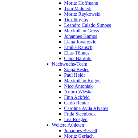
Moritz Hoffmann
Tom Malutedi
Moritz Raykowski
Tim Jürgens
Leandro Calado Simoes
Maximilian Gross
Johannes Kamps
Liana Jovanovic
Emilia Rausch
Elias Tönnes
Clara Bardohl
Nachwuchs-Team
Sonja Besler
Paul Heldt
Maximilian Rogge
Nico Antoniak
Arturo Wieske
Finn Ackfeld
Carlo Reuter
Carolina Avila Alvares
Frida Steenbock
Lea Rösgen
Weitere Athleten
Johannes Bessell
Moritz Gerlach