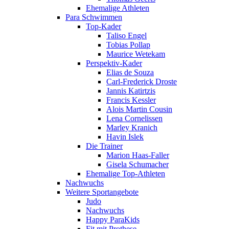
Ehemalige Athleten
Para Schwimmen
Top-Kader
Taliso Engel
Tobias Pollap
Maurice Wetekam
Perspektiv-Kader
Elias de Souza
Carl-Frederick Droste
Jannis Katirtzis
Francis Kessler
Alois Martin Cousin
Lena Cornelissen
Marley Kranich
Havin Islek
Die Trainer
Marion Haas-Faller
Gisela Schumacher
Ehemalige Top-Athleten
Nachwuchs
Weitere Sportangebote
Judo
Nachwuchs
Happy ParaKids
Fit mit Prothese