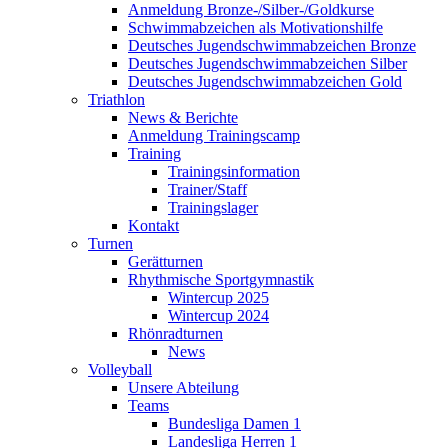
Anmeldung Bronze-/Silber-/Goldkurse
Schwimmabzeichen als Motivationshilfe
Deutsches Jugendschwimmabzeichen Bronze
Deutsches Jugendschwimmabzeichen Silber
Deutsches Jugendschwimmabzeichen Gold
Triathlon
News & Berichte
Anmeldung Trainingscamp
Training
Trainingsinformation
Trainer/Staff
Trainingslager
Kontakt
Turnen
Gerätturnen
Rhythmische Sportgymnastik
Wintercup 2025
Wintercup 2024
Rhönradturnen
News
Volleyball
Unsere Abteilung
Teams
Bundesliga Damen 1
Landesliga Herren 1