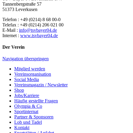
Tannenbergstraße 57
51373 Leverkusen
Telefon : +49 (0214) 8 68 00-0
Telefax : +49 (0214) 206 021 00
E-Mail :
info@tsvbayer04.de
Internet :
www.tsvbayer04.de
Der Verein
Navigation überspringen
Mitglied werden
Vereinsorganisation
Social Media
Vereinsmagazin / Newsletter
Shop
Jobs/Karriere
Häufig gestellte Fragen
Olympia & Co
Sportinternat
Partner & Sponsoren
Lob und Tadel
Kontakt
Sportstätten / Anfahrt