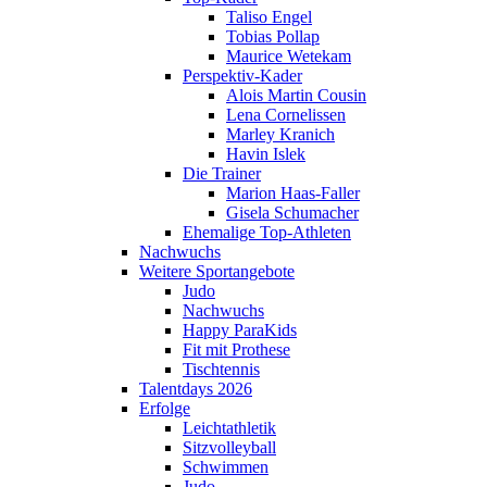
Taliso Engel
Tobias Pollap
Maurice Wetekam
Perspektiv-Kader
Alois Martin Cousin
Lena Cornelissen
Marley Kranich
Havin Islek
Die Trainer
Marion Haas-Faller
Gisela Schumacher
Ehemalige Top-Athleten
Nachwuchs
Weitere Sportangebote
Judo
Nachwuchs
Happy ParaKids
Fit mit Prothese
Tischtennis
Talentdays 2026
Erfolge
Leichtathletik
Sitzvolleyball
Schwimmen
Judo