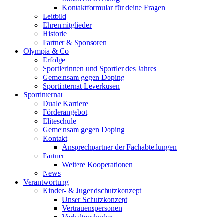
Kontaktformular für deine Fragen
Leitbild
Ehrenmitglieder
Historie
Partner & Sponsoren
Olympia & Co
Erfolge
Sportlerinnen und Sportler des Jahres
Gemeinsam gegen Doping
Sportinternat Leverkusen
Sportinternat
Duale Karriere
Förderangebot
Eliteschule
Gemeinsam gegen Doping
Kontakt
Ansprechpartner der Fachabteilungen
Partner
Weitere Kooperationen
News
Verantwortung
Kinder- & Jugendschutzkonzept
Unser Schutzkonzept
Vertrauenspersonen
Verhaltenskodex