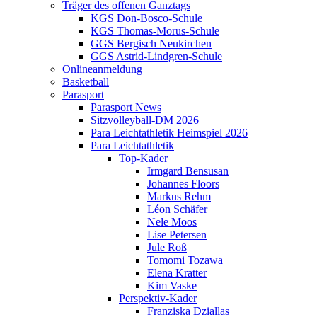
Träger des offenen Ganztags
KGS Don-Bosco-Schule
KGS Thomas-Morus-Schule
GGS Bergisch Neukirchen
GGS Astrid-Lindgren-Schule
Onlineanmeldung
Basketball
Parasport
Parasport News
Sitzvolleyball-DM 2026
Para Leichtathletik Heimspiel 2026
Para Leichtathletik
Top-Kader
Irmgard Bensusan
Johannes Floors
Markus Rehm
Léon Schäfer
Nele Moos
Lise Petersen
Jule Roß
Tomomi Tozawa
Elena Kratter
Kim Vaske
Perspektiv-Kader
Franziska Dziallas