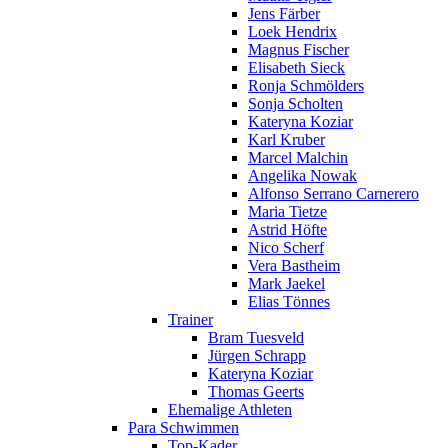
Jens Färber
Loek Hendrix
Magnus Fischer
Elisabeth Sieck
Ronja Schmölders
Sonja Scholten
Kateryna Koziar
Karl Kruber
Marcel Malchin
Angelika Nowak
Alfonso Serrano Carnerero
Maria Tietze
Astrid Höfte
Nico Scherf
Vera Bastheim
Mark Jaekel
Elias Tönnes
Trainer
Bram Tuesveld
Jürgen Schrapp
Kateryna Koziar
Thomas Geerts
Ehemalige Athleten
Para Schwimmen
Top-Kader