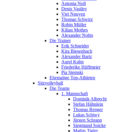
Antonia Noll
Denis Vasilev
Viet Nguyen
Thomas Schwirz
Robin Müller
Kilian Mothes
Alexander Nobis
Die Trainer
Erik Schneider
Kira Biesenbach
Alexander Bartz
Aurel Kuhn
Friederike Hüffmeier
Pia Stemski
Ehemalige Top-Athleten
Sitzvolleyball
Die Teams
1. Mannschaft
Dominik Albrecht
Stefan Hähnlein
Thomas Renger
Lukas Schiwy
Jürgen Schrapp
Siegmund Soicke
Mathis Tigler