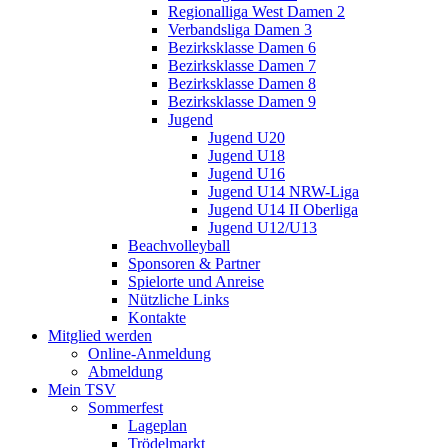
Regionalliga West Damen 2
Verbandsliga Damen 3
Bezirksklasse Damen 6
Bezirksklasse Damen 7
Bezirksklasse Damen 8
Bezirksklasse Damen 9
Jugend
Jugend U20
Jugend U18
Jugend U16
Jugend U14 NRW-Liga
Jugend U14 II Oberliga
Jugend U12/U13
Beachvolleyball
Sponsoren & Partner
Spielorte und Anreise
Nützliche Links
Kontakte
Mitglied werden
Online-Anmeldung
Abmeldung
Mein TSV
Sommerfest
Lageplan
Trödelmarkt