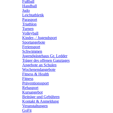
Fußball
Handball
Judo
Leichtathletik
Parasport
Triathlon
Turnen
Volleyball
Kinder- / Jugendsport
Sportangebote
Feriensport
Schwimmen
Jugendgästehaus Gr. Ledder
Träger des offenen Ganztages
Angebote an Schulen
Wochenendangebote
Fitness & Health
Fitness
Präventionssport
Rehasport
Kursangebot
Beiträge und Gebühren
Kontakt & Anmeldung
Veranstaltungen
GoFit