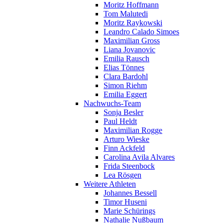
Moritz Hoffmann
Tom Malutedi
Moritz Raykowski
Leandro Calado Simoes
Maximilian Gross
Liana Jovanovic
Emilia Rausch
Elias Tönnes
Clara Bardohl
Simon Riehm
Emilia Eggert
Nachwuchs-Team
Sonja Besler
Paul Heldt
Maximilian Rogge
Arturo Wieske
Finn Ackfeld
Carolina Avila Alvares
Frida Steenbock
Lea Rösgen
Weitere Athleten
Johannes Bessell
Timor Huseni
Marie Schürings
Nathalie Nußbaum