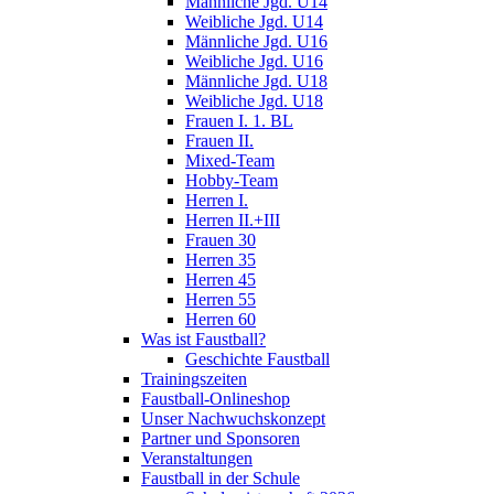
Männliche Jgd. U14
Weibliche Jgd. U14
Männliche Jgd. U16
Weibliche Jgd. U16
Männliche Jgd. U18
Weibliche Jgd. U18
Frauen I. 1. BL
Frauen II.
Mixed-Team
Hobby-Team
Herren I.
Herren II.+III
Frauen 30
Herren 35
Herren 45
Herren 55
Herren 60
Was ist Faustball?
Geschichte Faustball
Trainingszeiten
Faustball-Onlineshop
Unser Nachwuchskonzept
Partner und Sponsoren
Veranstaltungen
Faustball in der Schule