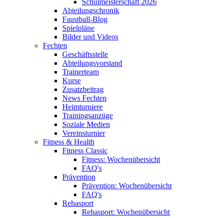
Schulmeisterschaft 2026
Abteilungschronik
Faustball-Blog
Spielpläne
Bilder und Videos
Fechten
Geschäftsstelle
Abteilungsvorstand
Trainerteam
Kurse
Zusatzbeitrag
News Fechten
Heimturniere
Trainingsanzüge
Soziale Medien
Vereinsturnier
Fitness & Health
Fitness Classic
Fitness: Wochenübersicht
FAQ's
Prävention
Prävention: Wochenübersicht
FAQ's
Rehasport
Rehasport: Wochenübersicht