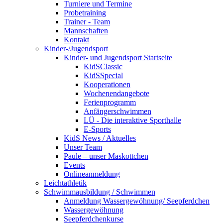
Turniere und Termine
Probetraining
Trainer - Team
Mannschaften
Kontakt
Kinder-/Jugendsport
Kinder- und Jugendsport Startseite
KidSClassic
KidSSpecial
Kooperationen
Wochenendangebote
Ferienprogramm
Anfängerschwimmen
LÜ - Die interaktive Sporthalle
E-Sports
KidS News / Aktuelles
Unser Team
Paule – unser Maskottchen
Events
Onlineanmeldung
Leichtathletik
Schwimmausbildung / Schwimmen
Anmeldung Wassergewöhnung/ Seepferdchen
Wassergewöhnung
Seepferdchenkurse