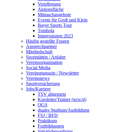
Verpflegung
Aktionsfläche
Mitmachangebote
Events für Groß und Klein
Bayer Sports Tour
Tombola
Impressionen 2023
Häufig gestellte Fragen
Ansprechpartner
Mitgliedschaft
Sportstätten / Anfahrt
Vereinsorganisation
Social Media
Vereinsmagazin / Newsletter
Vereinsnews
Sportversicherung
Jobs/Karriere
TSV allgemein
Kursleiter/Trainer (m/w/d)
OGS
duales Studium/Ausbildung
FSJ / BFD
Praktikum
Fortbildungen
Initiativbewerbung