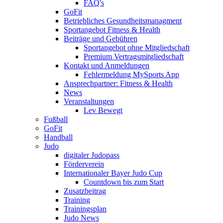
FAQ's
GoFit
Betriebliches Gesundheitsmanagment
Sportangebot Fitness & Health
Beiträge und Gebühren
Sportangebot ohne Mitgliedschaft
Premium Vertragsmitgliedschaft
Kontakt und Anmeldungen
Fehlermeldung MySports App
Ansprechpartner: Fitness & Health
News
Veranstaltungen
Lev Bewegt
Fußball
GoFit
Handball
Judo
digitaler Judopass
Förderverein
Internationaler Bayer Judo Cup
Countdown bis zum Start
Zusatzbeitrag
Training
Trainingsplan
Judo News