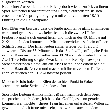
ausgleichen konnten.
Nach einer Auszeit fanden die Elfen jedoch wieder zurück zu ihrem
Spiel. Mit neuer Konzentration und Energie erarbeiteten sie sich
erneut einen Vorsprung und gingen mit einer verdienten 18:15-
Führung in die Halbzeitpause.
Den Elfen war bewusst, dass die Partie noch lange nicht entschieden
war – und genau so entwickelte sich auch die zweite Hälfte.
Freiburg kämpfte sich erneut heran und glich in der 40. Minute auf
21:21 aus. In den kommenden Minuten entwickelte sich ein offener
Schlagabtausch. Die Elfen legten immer wieder vor, Freiburg
antwortete. Bis zur 55. Minute blieb das Spiel völlig offen, ehe Britt
van der Baan mit ihrem Treffer zum 30:28 erstmals wieder für eine
Zwei-Tore-Führung sorgte. Zwar kamen die Red Sparrows per
Siebenmeter noch einmal auf ein 30:29 heran, doch erneut behielt
van der Baan die Nerven und machte mit ihrem zehnten Treffer aus
zehn Versuchen den 31:29-Endstand perfekt.
Mit dem Erfolg holen die Elfen den achten Punkt in Folge und
setzen ihre starke Serie eindrucksvoll fort.
Sportliche Leiterin Annika Ingenpaß zeigt sich nach dem Spiel
entsprechend zufrieden: „Ich habe das Gefühl, es kann gerade
kommen wer möchte – dieses Team hat einen unfassbaren Willen zu
gewinnen und ich freue mich sehr, dass wir uns auch mit dem