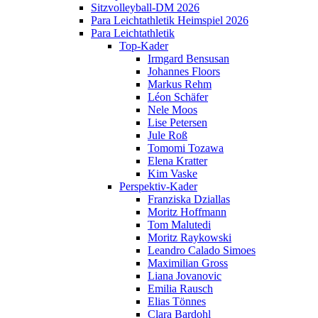
Sitzvolleyball-DM 2026
Para Leichtathletik Heimspiel 2026
Para Leichtathletik
Top-Kader
Irmgard Bensusan
Johannes Floors
Markus Rehm
Léon Schäfer
Nele Moos
Lise Petersen
Jule Roß
Tomomi Tozawa
Elena Kratter
Kim Vaske
Perspektiv-Kader
Franziska Dziallas
Moritz Hoffmann
Tom Malutedi
Moritz Raykowski
Leandro Calado Simoes
Maximilian Gross
Liana Jovanovic
Emilia Rausch
Elias Tönnes
Clara Bardohl