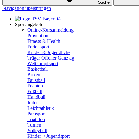
Suche
Navigation überspringen
Sportangebote
Online-Kursanmeldung
Prävention
Fitness & Health
Feriensport
Kinder & Jugendliche
Träger Offener Ganztag
Wettkampfsport
Basketball
Boxen
Faustball
Fechten
Fußball
Handball
Judo
Leichtathletik
Parasport
Triathlon
Turnen
Volleyball
Kinder- / Jugendsport