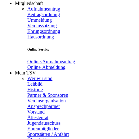
Mitgliedschaft
Aufnahmeantrag
Beitragsordnung
Ummeldung
Vereinssatzung
Ehrungsordnung
Hausordnung
Online-Service
Online-Aufnahmeantrag
Online-Abmeldung
Mein TSV
Wer wir sind
Leitbild
Historie
Partner & Sponsoren
Vereinsorganisation
Ansprechpartner
Vorstand
Ältestenrat
Jugendausschuss
Ehrenmitglieder
Sportstätten / Anfahrt