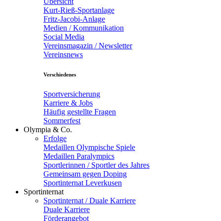
Übersicht
Kurt-Rieß-Sportanlage
Fritz-Jacobi-Anlage
Medien / Kommunikation
Social Media
Vereinsmagazin / Newsletter
Vereinsnews
Verschiedenes
Sportversicherung
Karriere & Jobs
Häufig gestellte Fragen
Sommerfest
Olympia & Co.
Erfolge
Medaillen Olympische Spiele
Medaillen Paralympics
Sportlerinnen / Sportler des Jahres
Gemeinsam gegen Doping
Sportinternat Leverkusen
Sportinternat
Sportinternat / Duale Karriere
Duale Karriere
Förderangebot