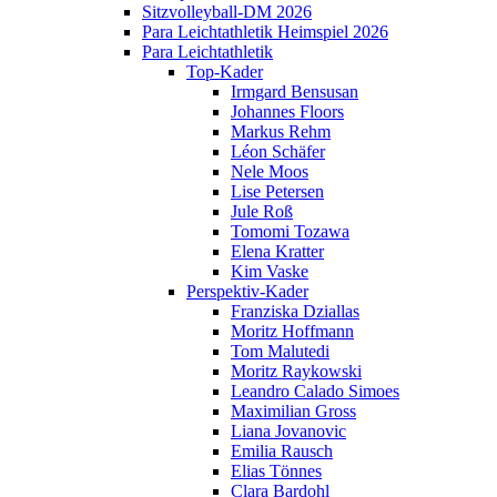
Sitzvolleyball-DM 2026
Para Leichtathletik Heimspiel 2026
Para Leichtathletik
Top-Kader
Irmgard Bensusan
Johannes Floors
Markus Rehm
Léon Schäfer
Nele Moos
Lise Petersen
Jule Roß
Tomomi Tozawa
Elena Kratter
Kim Vaske
Perspektiv-Kader
Franziska Dziallas
Moritz Hoffmann
Tom Malutedi
Moritz Raykowski
Leandro Calado Simoes
Maximilian Gross
Liana Jovanovic
Emilia Rausch
Elias Tönnes
Clara Bardohl