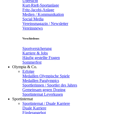
Übersicht
Kurt-Rieß-Sportanlage
Fritz-Jacobi-Anlage
Medien / Kommunikation
Social Media
Vereinsmagazin / Newsletter
Vereinsnews
Verschiedenes
Sportversicherung
Karriere & Jobs
Häufig gestellte Fragen
Sommerfest
Olympia & Co.
Erfolge
Medaillen Olympische Spiele
Medaillen Paralympics
Sportlerinnen / Sportler des Jahres
Gemeinsam gegen Doping
Sportinternat Leverkusen
Sportinternat
Sportinternat / Duale Karriere
Duale Karriere
Förderangebot