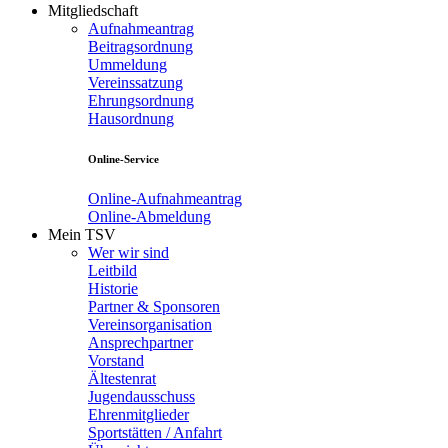
Mitgliedschaft
Aufnahmeantrag
Beitragsordnung
Ummeldung
Vereinssatzung
Ehrungsordnung
Hausordnung
Online-Service
Online-Aufnahmeantrag
Online-Abmeldung
Mein TSV
Wer wir sind
Leitbild
Historie
Partner & Sponsoren
Vereinsorganisation
Ansprechpartner
Vorstand
Ältestenrat
Jugendausschuss
Ehrenmitglieder
Sportstätten / Anfahrt