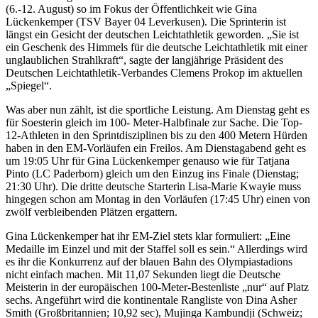
(6.-12. August) so im Fokus der Öffentlichkeit wie Gina
Lückenkemper (TSV Bayer 04 Leverkusen). Die Sprinterin ist
längst ein Gesicht der deutschen Leichtathletik geworden. „Sie ist
ein Geschenk des Himmels für die deutsche Leichtathletik mit einer
unglaublichen Strahlkraft“, sagte der langjährige Präsident des
Deutschen Leichtathletik-Verbandes Clemens Prokop im aktuellen
„Spiegel“.
Was aber nun zählt, ist die sportliche Leistung. Am Dienstag geht es
für Soesterin gleich im 100- Meter-Halbfinale zur Sache. Die Top-
12-Athleten in den Sprintdisziplinen bis zu den 400 Metern Hürden
haben in den EM-Vorläufen ein Freilos. Am Dienstagabend geht es
um 19:05 Uhr für Gina Lückenkemper genauso wie für Tatjana
Pinto (LC Paderborn) gleich um den Einzug ins Finale (Dienstag;
21:30 Uhr). Die dritte deutsche Starterin Lisa-Marie Kwayie muss
hingegen schon am Montag in den Vorläufen (17:45 Uhr) einen von
zwölf verbleibenden Plätzen ergattern.
Gina Lückenkemper hat ihr EM-Ziel stets klar formuliert: „Eine
Medaille im Einzel und mit der Staffel soll es sein.“ Allerdings wird
es ihr die Konkurrenz auf der blauen Bahn des Olympiastadions
nicht einfach machen. Mit 11,07 Sekunden liegt die Deutsche
Meisterin in der europäischen 100-Meter-Bestenliste „nur“ auf Platz
sechs. Angeführt wird die kontinentale Rangliste von Dina Asher
Smith (Großbritannien; 10,92 sec), Mujinga Kambundji (Schweiz;