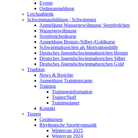
Events
Onlineanmeldung
Leichtathletik
Schwimmausbildung / Schwimmen
Anmeldung Wassergewöhnung/ Seepferdchen
Wassergewöhnung
Seepferdchenkurse
Anmeldung Bronze-/Silber-/Goldkurse
Schwimmabzeichen als Motivationshilfe
Deutsches Jugendschwimmabzeichen Bronze
Deutsches Jugendschwimmabzeichen Silber
Deutsches Jugendschwimmabzeichen Gold
Triathlon
News & Berichte
Anmeldung Trainingscamp
Training
Trainingsinformation
Trainer/Staff
Trainingslager
Kontakt
Turnen
Gerätturnen
Rhythmische Sportgymnastik
Wintercup 2025
Wintercup 2024