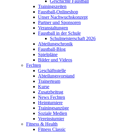
Geschichte Faustball
Trainingszeiten
Faustball-Onlineshop
Unser Nachwuchskonzept
Partner und Sponsoren
Veranstaltungen
Faustball in der Schule
Schulmeisterschaft 2026
Abteilungschronik
Faustball-Blog
Spielpläne
Bilder und Videos
Fechten
Geschäftsstelle
Abteilungsvorstand
Trainerteam
Kurse
Zusatzbeitrag
News Fechten
Heimturniere
Trainingsanzüge
Soziale Medien
Vereinsturnier
Fitness & Health
Fitness Classic