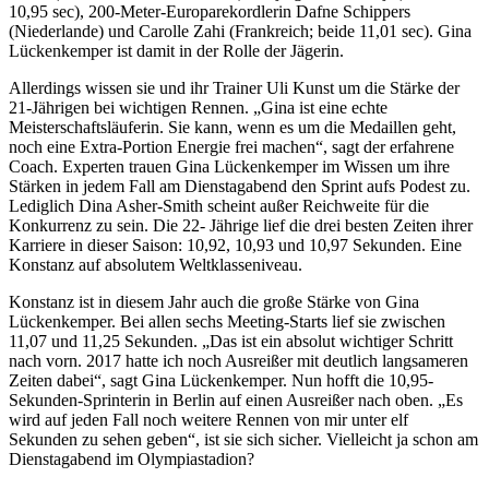
10,95 sec), 200-Meter-Europarekordlerin Dafne Schippers
(Niederlande) und Carolle Zahi (Frankreich; beide 11,01 sec). Gina
Lückenkemper ist damit in der Rolle der Jägerin.
Allerdings wissen sie und ihr Trainer Uli Kunst um die Stärke der
21-Jährigen bei wichtigen Rennen. „Gina ist eine echte
Meisterschaftsläuferin. Sie kann, wenn es um die Medaillen geht,
noch eine Extra-Portion Energie frei machen“, sagt der erfahrene
Coach. Experten trauen Gina Lückenkemper im Wissen um ihre
Stärken in jedem Fall am Dienstagabend den Sprint aufs Podest zu.
Lediglich Dina Asher-Smith scheint außer Reichweite für die
Konkurrenz zu sein. Die 22- Jährige lief die drei besten Zeiten ihrer
Karriere in dieser Saison: 10,92, 10,93 und 10,97 Sekunden. Eine
Konstanz auf absolutem Weltklasseniveau.
Konstanz ist in diesem Jahr auch die große Stärke von Gina
Lückenkemper. Bei allen sechs Meeting-Starts lief sie zwischen
11,07 und 11,25 Sekunden. „Das ist ein absolut wichtiger Schritt
nach vorn. 2017 hatte ich noch Ausreißer mit deutlich langsameren
Zeiten dabei“, sagt Gina Lückenkemper. Nun hofft die 10,95-
Sekunden-Sprinterin in Berlin auf einen Ausreißer nach oben. „Es
wird auf jeden Fall noch weitere Rennen von mir unter elf
Sekunden zu sehen geben“, ist sie sich sicher. Vielleicht ja schon am
Dienstagabend im Olympiastadion?