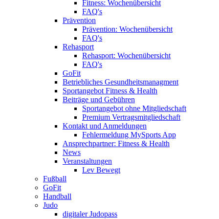
Fitness: Wochenübersicht
FAQ's
Prävention
Prävention: Wochenübersicht
FAQ's
Rehasport
Rehasport: Wochenübersicht
FAQ's
GoFit
Betriebliches Gesundheitsmanagment
Sportangebot Fitness & Health
Beiträge und Gebühren
Sportangebot ohne Mitgliedschaft
Premium Vertragsmitgliedschaft
Kontakt und Anmeldungen
Fehlermeldung MySports App
Ansprechpartner: Fitness & Health
News
Veranstaltungen
Lev Bewegt
Fußball
GoFit
Handball
Judo
digitaler Judopass