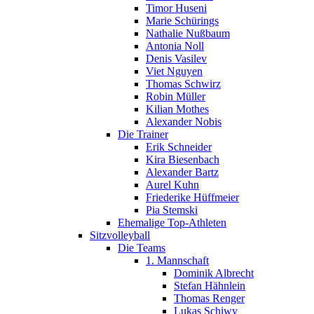
Timor Huseni
Marie Schürings
Nathalie Nußbaum
Antonia Noll
Denis Vasilev
Viet Nguyen
Thomas Schwirz
Robin Müller
Kilian Mothes
Alexander Nobis
Die Trainer
Erik Schneider
Kira Biesenbach
Alexander Bartz
Aurel Kuhn
Friederike Hüffmeier
Pia Stemski
Ehemalige Top-Athleten
Sitzvolleyball
Die Teams
1. Mannschaft
Dominik Albrecht
Stefan Hähnlein
Thomas Renger
Lukas Schiwy