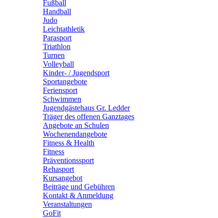
Fußball
Handball
Judo
Leichtathletik
Parasport
Triathlon
Turnen
Volleyball
Kinder- / Jugendsport
Sportangebote
Feriensport
Schwimmen
Jugendgästehaus Gr. Ledder
Träger des offenen Ganztages
Angebote an Schulen
Wochenendangebote
Fitness & Health
Fitness
Präventionssport
Rehasport
Kursangebot
Beiträge und Gebühren
Kontakt & Anmeldung
Veranstaltungen
GoFit