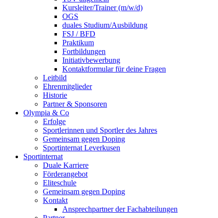
Kursleiter/Trainer (m/w/d)
OGS
duales Studium/Ausbildung
FSJ / BFD
Praktikum
Fortbildungen
Initiativbewerbung
Kontaktformular für deine Fragen
Leitbild
Ehrenmitglieder
Historie
Partner & Sponsoren
Olympia & Co
Erfolge
Sportlerinnen und Sportler des Jahres
Gemeinsam gegen Doping
Sportinternat Leverkusen
Sportinternat
Duale Karriere
Förderangebot
Eliteschule
Gemeinsam gegen Doping
Kontakt
Ansprechpartner der Fachabteilungen
Partner