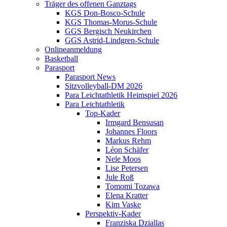
Träger des offenen Ganztags
KGS Don-Bosco-Schule
KGS Thomas-Morus-Schule
GGS Bergisch Neukirchen
GGS Astrid-Lindgren-Schule
Onlineanmeldung
Basketball
Parasport
Parasport News
Sitzvolleyball-DM 2026
Para Leichtathletik Heimspiel 2026
Para Leichtathletik
Top-Kader
Irmgard Bensusan
Johannes Floors
Markus Rehm
Léon Schäfer
Nele Moos
Lise Petersen
Jule Roß
Tomomi Tozawa
Elena Kratter
Kim Vaske
Perspektiv-Kader
Franziska Dziallas