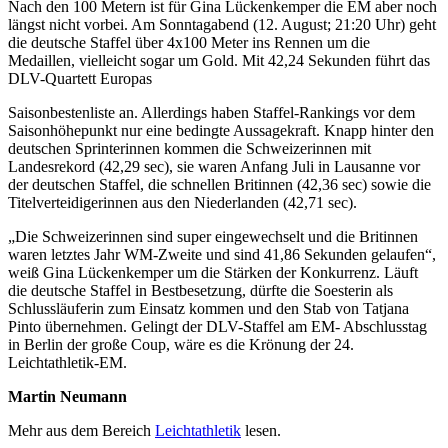
Nach den 100 Metern ist für Gina Lückenkemper die EM aber noch
längst nicht vorbei. Am Sonntagabend (12. August; 21:20 Uhr) geht
die deutsche Staffel über 4x100 Meter ins Rennen um die
Medaillen, vielleicht sogar um Gold. Mit 42,24 Sekunden führt das
DLV-Quartett Europas
Saisonbestenliste an. Allerdings haben Staffel-Rankings vor dem
Saisonhöhepunkt nur eine bedingte Aussagekraft. Knapp hinter den
deutschen Sprinterinnen kommen die Schweizerinnen mit
Landesrekord (42,29 sec), sie waren Anfang Juli in Lausanne vor
der deutschen Staffel, die schnellen Britinnen (42,36 sec) sowie die
Titelverteidigerinnen aus den Niederlanden (42,71 sec).
„Die Schweizerinnen sind super eingewechselt und die Britinnen
waren letztes Jahr WM-Zweite und sind 41,86 Sekunden gelaufen“,
weiß Gina Lückenkemper um die Stärken der Konkurrenz. Läuft
die deutsche Staffel in Bestbesetzung, dürfte die Soesterin als
Schlussläuferin zum Einsatz kommen und den Stab von Tatjana
Pinto übernehmen. Gelingt der DLV-Staffel am EM- Abschlusstag
in Berlin der große Coup, wäre es die Krönung der 24.
Leichtathletik-EM.
Martin Neumann
Mehr aus dem Bereich
Leichtathletik
lesen.