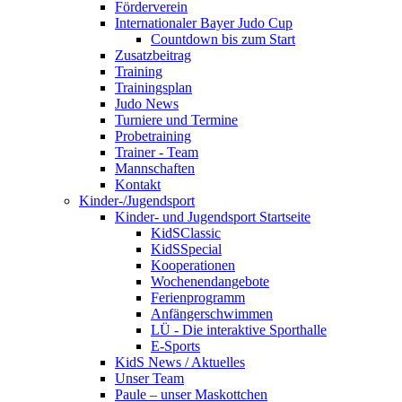
Förderverein
Internationaler Bayer Judo Cup
Countdown bis zum Start
Zusatzbeitrag
Training
Trainingsplan
Judo News
Turniere und Termine
Probetraining
Trainer - Team
Mannschaften
Kontakt
Kinder-/Jugendsport
Kinder- und Jugendsport Startseite
KidSClassic
KidSSpecial
Kooperationen
Wochenendangebote
Ferienprogramm
Anfängerschwimmen
LÜ - Die interaktive Sporthalle
E-Sports
KidS News / Aktuelles
Unser Team
Paule – unser Maskottchen