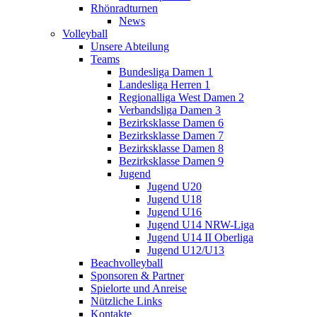
Rhönradturnen
News
Volleyball
Unsere Abteilung
Teams
Bundesliga Damen 1
Landesliga Herren 1
Regionalliga West Damen 2
Verbandsliga Damen 3
Bezirksklasse Damen 6
Bezirksklasse Damen 7
Bezirksklasse Damen 8
Bezirksklasse Damen 9
Jugend
Jugend U20
Jugend U18
Jugend U16
Jugend U14 NRW-Liga
Jugend U14 II Oberliga
Jugend U12/U13
Beachvolleyball
Sponsoren & Partner
Spielorte und Anreise
Nützliche Links
Kontakte