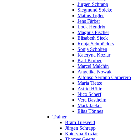
Jürgen Schrapp
Siegmund Soicke
Mathis Tigler
Jens Färber
Loek Hendrix
Magnus Fischer
Elisabeth Sieck
Ronja Schmölders
Sonja Scholten
Kateryna Koziar
Karl Kruber
Marcel Malchin
Angelika Nowak
Alfonso Serrano Carnerero
Maria Tietze
Astrid Höfte
Nico Scherf
Vera Bastheim
Mark Jaekel
Elias Tönnes
Trainer
Bram Tuesveld
Jürgen Schrapp
Kateryna Koziar
Thomas Geerts