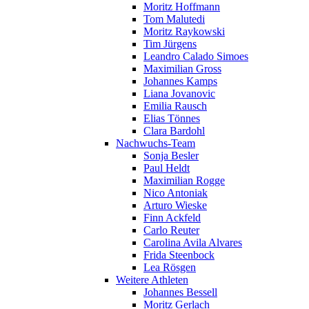
Moritz Hoffmann
Tom Malutedi
Moritz Raykowski
Tim Jürgens
Leandro Calado Simoes
Maximilian Gross
Johannes Kamps
Liana Jovanovic
Emilia Rausch
Elias Tönnes
Clara Bardohl
Nachwuchs-Team
Sonja Besler
Paul Heldt
Maximilian Rogge
Nico Antoniak
Arturo Wieske
Finn Ackfeld
Carlo Reuter
Carolina Avila Alvares
Frida Steenbock
Lea Rösgen
Weitere Athleten
Johannes Bessell
Moritz Gerlach