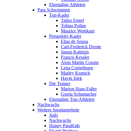
Ehemalige Athleten
Para Schwimmen
Top-Kader
Taliso Engel
Tobias Pollap
Maurice Wetekam
Perspektiv-Kader
Elias de Souza
Carl-Frederick Droste
Jannis Katirtzis
Francis Kessler
Alois Martin Cousin
Lena Cornelissen
Marley Kranich
Havin Islek
Die Trainer
Marion Haas-Faller
Gisela Schumacher
Ehemalige Top-Athleten
Nachwuchs
Weitere Sportangebote
Judo
Nachwuchs
Happy ParaKids
Fit mit Prothese