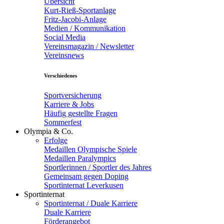
Übersicht
Kurt-Rieß-Sportanlage
Fritz-Jacobi-Anlage
Medien / Kommunikation
Social Media
Vereinsmagazin / Newsletter
Vereinsnews
Verschiedenes
Sportversicherung
Karriere & Jobs
Häufig gestellte Fragen
Sommerfest
Olympia & Co.
Erfolge
Medaillen Olympische Spiele
Medaillen Paralympics
Sportlerinnen / Sportler des Jahres
Gemeinsam gegen Doping
Sportinternat Leverkusen
Sportinternat
Sportinternat / Duale Karriere
Duale Karriere
Förderangebot