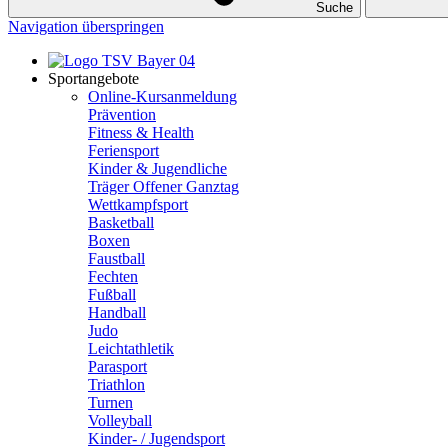
Suche
Navigation überspringen
Sportangebote
Online-Kursanmeldung
Prävention
Fitness & Health
Feriensport
Kinder & Jugendliche
Träger Offener Ganztag
Wettkampfsport
Basketball
Boxen
Faustball
Fechten
Fußball
Handball
Judo
Leichtathletik
Parasport
Triathlon
Turnen
Volleyball
Kinder- / Jugendsport