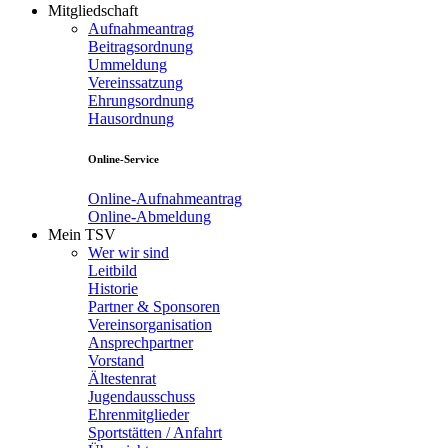
Mitgliedschaft
Aufnahmeantrag
Beitragsordnung
Ummeldung
Vereinssatzung
Ehrungsordnung
Hausordnung
Online-Service
Online-Aufnahmeantrag
Online-Abmeldung
Mein TSV
Wer wir sind
Leitbild
Historie
Partner & Sponsoren
Vereinsorganisation
Ansprechpartner
Vorstand
Ältestenrat
Jugendausschuss
Ehrenmitglieder
Sportstätten / Anfahrt