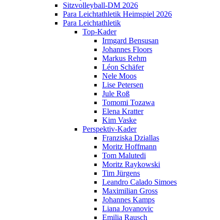
Sitzvolleyball-DM 2026
Para Leichtathletik Heimspiel 2026
Para Leichtathletik
Top-Kader
Irmgard Bensusan
Johannes Floors
Markus Rehm
Léon Schäfer
Nele Moos
Lise Petersen
Jule Roß
Tomomi Tozawa
Elena Kratter
Kim Vaske
Perspektiv-Kader
Franziska Dziallas
Moritz Hoffmann
Tom Malutedi
Moritz Raykowski
Tim Jürgens
Leandro Calado Simoes
Maximilian Gross
Johannes Kamps
Liana Jovanovic
Emilia Rausch