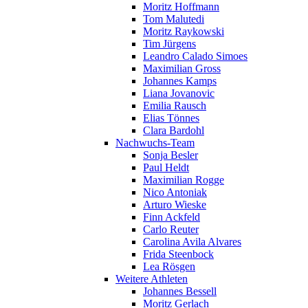
Moritz Hoffmann
Tom Malutedi
Moritz Raykowski
Tim Jürgens
Leandro Calado Simoes
Maximilian Gross
Johannes Kamps
Liana Jovanovic
Emilia Rausch
Elias Tönnes
Clara Bardohl
Nachwuchs-Team
Sonja Besler
Paul Heldt
Maximilian Rogge
Nico Antoniak
Arturo Wieske
Finn Ackfeld
Carlo Reuter
Carolina Avila Alvares
Frida Steenbock
Lea Rösgen
Weitere Athleten
Johannes Bessell
Moritz Gerlach