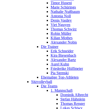
Timor Huseni
Marie Schürings
Nathalie Nußbaum
Antonia Noll
Denis Vasilev
Viet Nguyen
Thomas Schwirz
Robin Müller
Kilian Mothes
Alexander Nobis
Die Trainer
Erik Schneider
Kira Biesenbach
Alexander Bartz
Aurel Kuhn
Friederike Hüffmeier
Pia Stemski
Ehemalige Top-Athleten
Sitzvolleyball
Die Teams
1. Mannschaft
Dominik Albrecht
Stefan Hähnlein
Thomas Renger
Lukas Schiwy