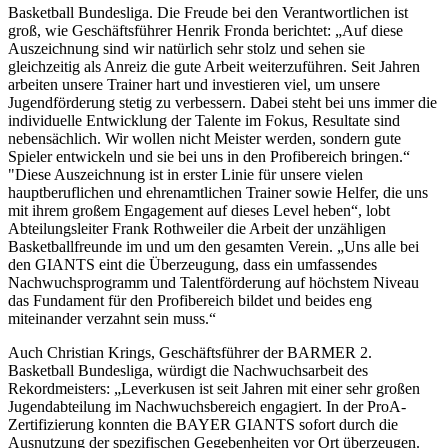
Basketball Bundesliga. Die Freude bei den Verantwortlichen ist
groß, wie Geschäftsführer Henrik Fronda berichtet: „Auf diese
Auszeichnung sind wir natürlich sehr stolz und sehen sie
gleichzeitig als Anreiz die gute Arbeit weiterzuführen. Seit Jahren
arbeiten unsere Trainer hart und investieren viel, um unsere
Jugendförderung stetig zu verbessern. Dabei steht bei uns immer die
individuelle Entwicklung der Talente im Fokus, Resultate sind
nebensächlich. Wir wollen nicht Meister werden, sondern gute
Spieler entwickeln und sie bei uns in den Profibereich bringen.“
"Diese Auszeichnung ist in erster Linie für unsere vielen
hauptberuflichen und ehrenamtlichen Trainer sowie Helfer, die uns
mit ihrem großem Engagement auf dieses Level heben“, lobt
Abteilungsleiter Frank Rothweiler die Arbeit der unzähligen
Basketballfreunde im und um den gesamten Verein. „Uns alle bei
den GIANTS eint die Überzeugung, dass ein umfassendes
Nachwuchsprogramm und Talentförderung auf höchstem Niveau
das Fundament für den Profibereich bildet und beides eng
miteinander verzahnt sein muss.“
Auch Christian Krings, Geschäftsführer der BARMER 2.
Basketball Bundesliga, würdigt die Nachwuchsarbeit des
Rekordmeisters: „Leverkusen ist seit Jahren mit einer sehr großen
Jugendabteilung im Nachwuchsbereich engagiert. In der ProA-
Zertifizierung konnten die BAYER GIANTS sofort durch die
Ausnutzung der spezifischen Gegebenheiten vor Ort überzeugen.