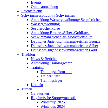
Events
Onlineanmeldung
Leichtathletik
Schwimmausbildung / Schwimmen
Anmeldung Wassergewöhnung/ Seepferdchen
Wassergewöhnung
Seepferdchenkurse
Anmeldung Bronze-/Silber-/Goldkurse
Schwimmabzeichen als Motivationshilfe
Deutsches Jugendschwimmabzeichen Bronze
Deutsches Jugendschwimmabzeichen Silber
Deutsches Jugendschwimmabzeichen Gold
Triathlon
News & Berichte
Anmeldung Trainingscamp
Training
Trainingsinformation
Trainer/Staff
Trainingslager
Kontakt
Turnen
Gerätturnen
Rhythmische Sportgymnastik
Wintercup 2025
Wintercup 2024