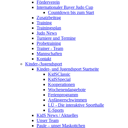
Förderverein
Internationaler Bayer Judo Cup
Countdown bis zum Start
Zusatzbeitrag
Training
Trainingsplan
Judo News
Turniere und Termine
Probetraining
Trainer - Team
Mannschaften
Kontakt
Kinder-/Jugendsport
Kinder- und Jugendsport Startseite
KidSClassic
KidSSpecial
Kooperationen
Wochenendangebote
Ferienprogramm
Anfängerschwimmen
LÜ - Die interaktive Sporthalle
E-Sports
KidS News / Aktuelles
Unser Team
Paule – unser Maskottchen