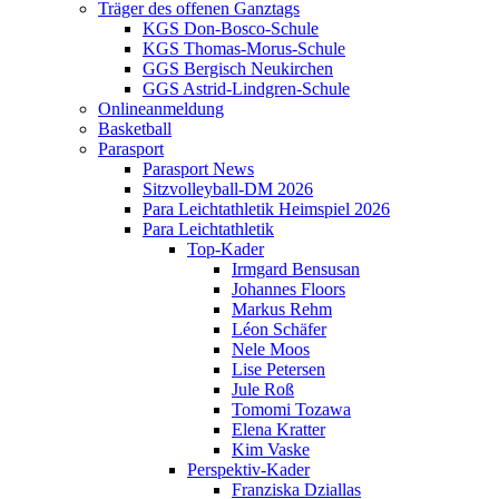
Träger des offenen Ganztags
KGS Don-Bosco-Schule
KGS Thomas-Morus-Schule
GGS Bergisch Neukirchen
GGS Astrid-Lindgren-Schule
Onlineanmeldung
Basketball
Parasport
Parasport News
Sitzvolleyball-DM 2026
Para Leichtathletik Heimspiel 2026
Para Leichtathletik
Top-Kader
Irmgard Bensusan
Johannes Floors
Markus Rehm
Léon Schäfer
Nele Moos
Lise Petersen
Jule Roß
Tomomi Tozawa
Elena Kratter
Kim Vaske
Perspektiv-Kader
Franziska Dziallas