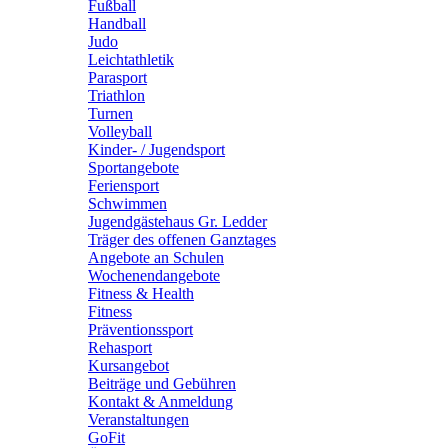
Fußball
Handball
Judo
Leichtathletik
Parasport
Triathlon
Turnen
Volleyball
Kinder- / Jugendsport
Sportangebote
Feriensport
Schwimmen
Jugendgästehaus Gr. Ledder
Träger des offenen Ganztages
Angebote an Schulen
Wochenendangebote
Fitness & Health
Fitness
Präventionssport
Rehasport
Kursangebot
Beiträge und Gebühren
Kontakt & Anmeldung
Veranstaltungen
GoFit