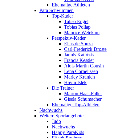
Ehemalige Athleten
Para Schwimmen
Top-Kader
Taliso Engel
Tobias Pollap
Maurice Wetekam
Perspektiv-Kader
Elias de Souza
Carl-Frederick Droste
Jannis Katirtzis
Francis Kessler
Alois Martin Cousin
Lena Cornelissen
Marley Kranich
Havin Islek
Die Trainer
Marion Haas-Faller
Gisela Schumacher
Ehemalige Top-Athleten
Nachwuchs
Weitere Sportangebote
Judo
Nachwuchs
Happy ParaKids
Fit mit Prothese