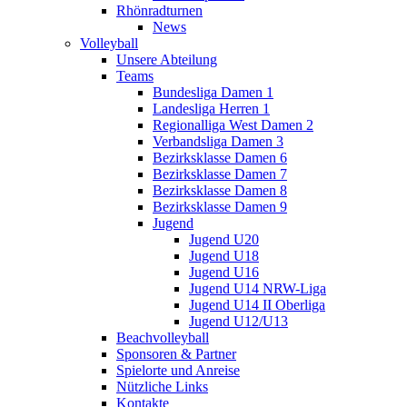
Rhönradturnen
News
Volleyball
Unsere Abteilung
Teams
Bundesliga Damen 1
Landesliga Herren 1
Regionalliga West Damen 2
Verbandsliga Damen 3
Bezirksklasse Damen 6
Bezirksklasse Damen 7
Bezirksklasse Damen 8
Bezirksklasse Damen 9
Jugend
Jugend U20
Jugend U18
Jugend U16
Jugend U14 NRW-Liga
Jugend U14 II Oberliga
Jugend U12/U13
Beachvolleyball
Sponsoren & Partner
Spielorte und Anreise
Nützliche Links
Kontakte