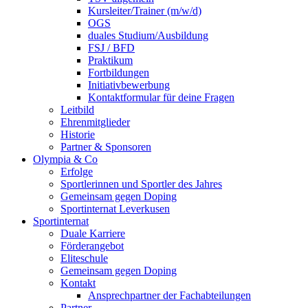
Kursleiter/Trainer (m/w/d)
OGS
duales Studium/Ausbildung
FSJ / BFD
Praktikum
Fortbildungen
Initiativbewerbung
Kontaktformular für deine Fragen
Leitbild
Ehrenmitglieder
Historie
Partner & Sponsoren
Olympia & Co
Erfolge
Sportlerinnen und Sportler des Jahres
Gemeinsam gegen Doping
Sportinternat Leverkusen
Sportinternat
Duale Karriere
Förderangebot
Eliteschule
Gemeinsam gegen Doping
Kontakt
Ansprechpartner der Fachabteilungen
Partner