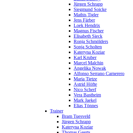
Jürgen Schrapp
Siegmund Soicke
Mathis Tigler
Jens Färber
Loek Hendrix
Magnus Fischer
Elisabeth Sieck
Ronja Schmölders
Sonja Scholten
Kateryna Koziar
Karl Kruber
Marcel Malchin
Angelika Nowak
Alfonso Serrano Carnerero
Maria Tietze
Astrid Höfte
Nico Scherf
Vera Bastheim
Mark Jaekel
Elias Tönnes
Trainer
Bram Tuesveld
Jürgen Schrapp
Kateryna Koziar
Thomas Geerts