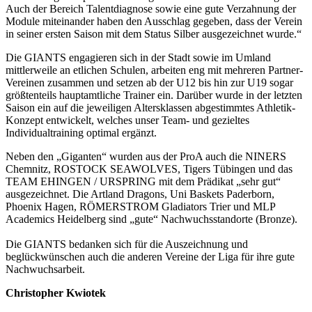
Auch der Bereich Talentdiagnose sowie eine gute Verzahnung der
Module miteinander haben den Ausschlag gegeben, dass der Verein
in seiner ersten Saison mit dem Status Silber ausgezeichnet wurde.“
Die GIANTS engagieren sich in der Stadt sowie im Umland
mittlerweile an etlichen Schulen, arbeiten eng mit mehreren Partner-
Vereinen zusammen und setzen ab der U12 bis hin zur U19 sogar
größtenteils hauptamtliche Trainer ein. Darüber wurde in der letzten
Saison ein auf die jeweiligen Altersklassen abgestimmtes Athletik-
Konzept entwickelt, welches unser Team- und gezieltes
Individualtraining optimal ergänzt.
Neben den „Giganten“ wurden aus der ProA auch die NINERS
Chemnitz, ROSTOCK SEAWOLVES, Tigers Tübingen und das
TEAM EHINGEN / URSPRING mit dem Prädikat „sehr gut“
ausgezeichnet. Die Artland Dragons, Uni Baskets Paderborn,
Phoenix Hagen, RÖMERSTROM Gladiators Trier und MLP
Academics Heidelberg sind „gute“ Nachwuchsstandorte (Bronze).
Die GIANTS bedanken sich für die Auszeichnung und
beglückwünschen auch die anderen Vereine der Liga für ihre gute
Nachwuchsarbeit.
Christopher Kwiotek