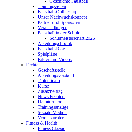
Geschichte Faustball
Trainingszeiten
Faustball-Onlineshop
Unser Nachwuchskonzept
Partner und Sponsoren
Veranstaltungen
Faustball in der Schule
Schulmeisterschaft 2026
Abteilungschronik
Faustball-Blog
Spielpläne
Bilder und Videos
Fechten
Geschäftsstelle
Abteilungsvorstand
Trainerteam
Kurse
Zusatzbeitrag
News Fechten
Heimturniere
Trainingsanzüge
Soziale Medien
Vereinsturnier
Fitness & Health
Fitness Classic