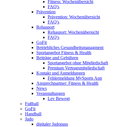
Fitness: Wochenübersicht
FAQ's
Prävention
Prävention: Wochenübersicht
FAQ's
Rehasport
Rehasport: Wochenübersicht
FAQ's
GoFit
Betriebliches Gesundheitsmanagment
Sportangebot Fitness & Health
Beiträge und Gebühren
Sportangebot ohne Mitgliedschaft
Premium Vertragsmitgliedschaft
Kontakt und Anmeldungen
Fehlermeldung MySports App
Ansprechpartner: Fitness & Health
News
Veranstaltungen
Lev Bewegt
Fußball
GoFit
Handball
Judo
digitaler Judopass