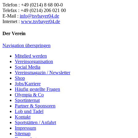
Telefon : +49 (0214) 8 68 00-0
Telefax : +49 (0214) 206 021 00
E-Mail :
info@tsvbayer04.de
Internet :
www.tsvbayer04.de
Der Verein
Navigation überspringen
Mitglied werden
Vereinsorganisation
Social Media
Vereinsmagazin / Newsletter
Shop
Jobs/Karriere
Häufig gestellte Fragen
Olympia & Co
Sportinternat
Partner & Sponsoren
Lob und Tadel
Kontakt
Sportstätten / Anfahrt
Impressum
Sitemap