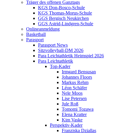
Träger des offenen Ganztags
KGS Don-Bosco-Schule
KGS Thomas-Morus-Schule
GGS Bergisch Neukirchen
GGS Astrid-Lindgren-Schule
Onlineanmeldung
Basketball
Parasport
Parasport News
Sitzvolleyball-DM 2026
Para Leichtathletik Heimspiel 2026
Para Leichtathletik
Top-Kader
Irmgard Bensusan
Johannes Floors
Markus Rehm
Léon Schäfer
Nele Moos
Lise Petersen
Jule Roß
Tomomi Tozawa
Elena Kratter
Kim Vaske
Perspektiv-Kader
Franziska Dziallas