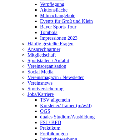
Verpflegung
Aktionsfläche
Mitmachangebote
Events für Groß und Klein
Bayer Sports Tour
Tombola
Impressionen 2023
Häufig gestellte Fragen
Ansprechpartner
Mitgliedschaft
Sportstätten / Anfahrt
Vereinsorganisation
Social Media
Vereinsmagazin / Newsletter
Vereinsnews
Sportversicherung
Jobs/Karriere
TSV allgemein
Kursleiter/Trainer (m/w/d)
OGS
duales Studium/Ausbildung
FSJ / BFD
Praktikum
Fortbildungen
Initiativbewerbung