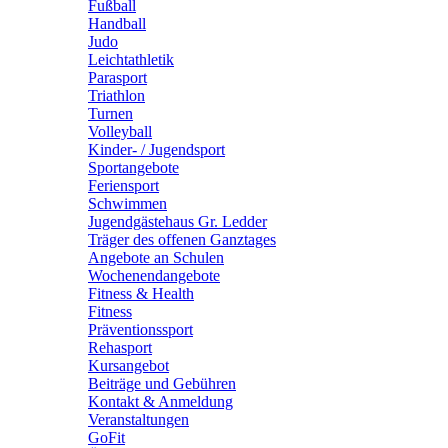
Fußball
Handball
Judo
Leichtathletik
Parasport
Triathlon
Turnen
Volleyball
Kinder- / Jugendsport
Sportangebote
Feriensport
Schwimmen
Jugendgästehaus Gr. Ledder
Träger des offenen Ganztages
Angebote an Schulen
Wochenendangebote
Fitness & Health
Fitness
Präventionssport
Rehasport
Kursangebot
Beiträge und Gebühren
Kontakt & Anmeldung
Veranstaltungen
GoFit