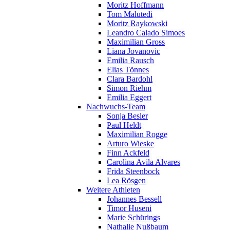
Moritz Hoffmann
Tom Malutedi
Moritz Raykowski
Leandro Calado Simoes
Maximilian Gross
Liana Jovanovic
Emilia Rausch
Elias Tönnes
Clara Bardohl
Simon Riehm
Emilia Eggert
Nachwuchs-Team
Sonja Besler
Paul Heldt
Maximilian Rogge
Arturo Wieske
Finn Ackfeld
Carolina Avila Alvares
Frida Steenbock
Lea Rösgen
Weitere Athleten
Johannes Bessell
Timor Huseni
Marie Schürings
Nathalie Nußbaum