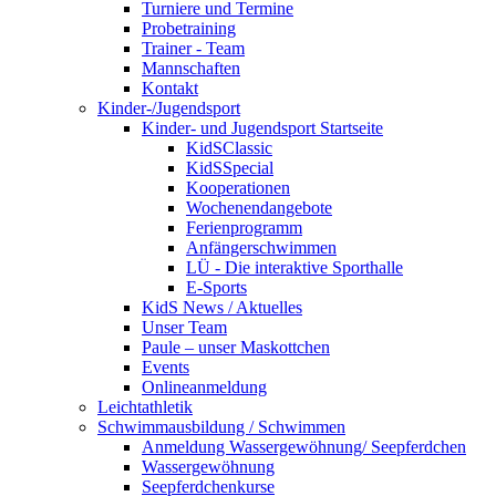
Turniere und Termine
Probetraining
Trainer - Team
Mannschaften
Kontakt
Kinder-/Jugendsport
Kinder- und Jugendsport Startseite
KidSClassic
KidSSpecial
Kooperationen
Wochenendangebote
Ferienprogramm
Anfängerschwimmen
LÜ - Die interaktive Sporthalle
E-Sports
KidS News / Aktuelles
Unser Team
Paule – unser Maskottchen
Events
Onlineanmeldung
Leichtathletik
Schwimmausbildung / Schwimmen
Anmeldung Wassergewöhnung/ Seepferdchen
Wassergewöhnung
Seepferdchenkurse