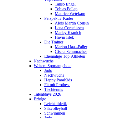
Taliso Engel
Tobias Pollap
Maurice Wetekam
Perspektiv-Kader
Alois Martin Cousin
Lena Cornelissen
Marley Kranich
Havin Islek
Die Trainer
Marion Haas-Faller
Gisela Schumacher
Ehemalige Top-Athleten
Nachwuchs
Weitere Sportangebote
Judo
Nachwuchs
Happy ParaKids
Fit mit Prothese
Tischtennis
Talentdays 2026
Erfolge
Leichtathletik
Sitzvolleyball
Schwimmen
Judo