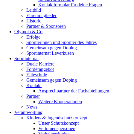
Kontaktformular für deine Fragen
Leitbild
Ehrenmitglieder
Historie
Partner & Sponsoren
Olympia & Co
Erfolge
Sportlerinnen und Sportler des Jahres
Gemeinsam gegen Doping
Sportinternat Leverkusen
Sportinternat
Duale Karriere
Förderangebot
Eliteschule
Gemeinsam gegen Doping
Kontakt
Ansprechpartner der Fachabteilungen
Partner
Weitere Kooperationen
News
Verantwortung
Kinder- & Jugendschutzkonzept
Unser Schutzkonzept
Vertrauenspersonen
Verhaltenskodex