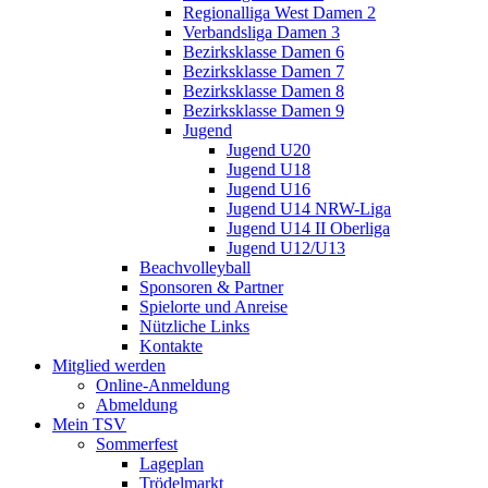
Regionalliga West Damen 2
Verbandsliga Damen 3
Bezirksklasse Damen 6
Bezirksklasse Damen 7
Bezirksklasse Damen 8
Bezirksklasse Damen 9
Jugend
Jugend U20
Jugend U18
Jugend U16
Jugend U14 NRW-Liga
Jugend U14 II Oberliga
Jugend U12/U13
Beachvolleyball
Sponsoren & Partner
Spielorte und Anreise
Nützliche Links
Kontakte
Mitglied werden
Online-Anmeldung
Abmeldung
Mein TSV
Sommerfest
Lageplan
Trödelmarkt