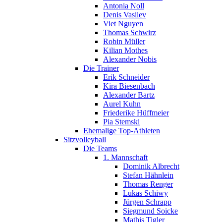
Antonia Noll
Denis Vasilev
Viet Nguyen
Thomas Schwirz
Robin Müller
Kilian Mothes
Alexander Nobis
Die Trainer
Erik Schneider
Kira Biesenbach
Alexander Bartz
Aurel Kuhn
Friederike Hüffmeier
Pia Stemski
Ehemalige Top-Athleten
Sitzvolleyball
Die Teams
1. Mannschaft
Dominik Albrecht
Stefan Hähnlein
Thomas Renger
Lukas Schiwy
Jürgen Schrapp
Siegmund Soicke
Mathis Tigler