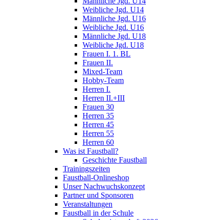
Männliche Jgd. U14
Weibliche Jgd. U14
Männliche Jgd. U16
Weibliche Jgd. U16
Männliche Jgd. U18
Weibliche Jgd. U18
Frauen I. 1. BL
Frauen II.
Mixed-Team
Hobby-Team
Herren I.
Herren II.+III
Frauen 30
Herren 35
Herren 45
Herren 55
Herren 60
Was ist Faustball?
Geschichte Faustball
Trainingszeiten
Faustball-Onlineshop
Unser Nachwuchskonzept
Partner und Sponsoren
Veranstaltungen
Faustball in der Schule