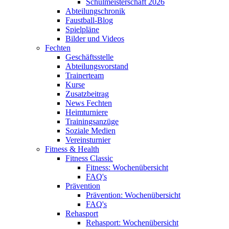
Schulmeisterschaft 2026
Abteilungschronik
Faustball-Blog
Spielpläne
Bilder und Videos
Fechten
Geschäftsstelle
Abteilungsvorstand
Trainerteam
Kurse
Zusatzbeitrag
News Fechten
Heimturniere
Trainingsanzüge
Soziale Medien
Vereinsturnier
Fitness & Health
Fitness Classic
Fitness: Wochenübersicht
FAQ's
Prävention
Prävention: Wochenübersicht
FAQ's
Rehasport
Rehasport: Wochenübersicht