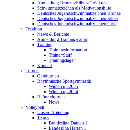
Anmeldung Bronze-/Silber-/Goldkurse
Schwimmabzeichen als Motivationshilfe
Deutsches Jugendschwimmabzeichen Bronze
Deutsches Jugendschwimmabzeichen Silber
Deutsches Jugendschwimmabzeichen Gold
Triathlon
News & Berichte
Anmeldung Trainingscamp
Training
Trainingsinformation
Trainer/Staff
Trainingslager
Kontakt
Turnen
Gerätturnen
Rhythmische Sportgymnastik
Wintercup 2025
Wintercup 2024
Rhönradturnen
News
Volleyball
Unsere Abteilung
Teams
Bundesliga Damen 1
Landesliga Herren 1