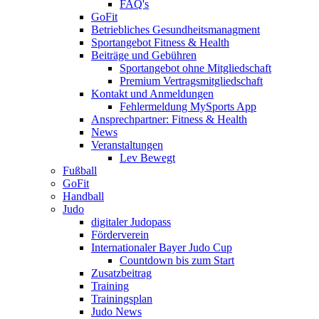
FAQ's
GoFit
Betriebliches Gesundheitsmanagment
Sportangebot Fitness & Health
Beiträge und Gebühren
Sportangebot ohne Mitgliedschaft
Premium Vertragsmitgliedschaft
Kontakt und Anmeldungen
Fehlermeldung MySports App
Ansprechpartner: Fitness & Health
News
Veranstaltungen
Lev Bewegt
Fußball
GoFit
Handball
Judo
digitaler Judopass
Förderverein
Internationaler Bayer Judo Cup
Countdown bis zum Start
Zusatzbeitrag
Training
Trainingsplan
Judo News