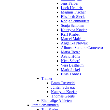
Jens Färber
Loek Hendrix
Magnus Fischer
Elisabeth Sieck
Ronja Schmölders
Sonja Scholten
Kateryna Koziar
Karl Kruber
Marcel Malchin
Angelika Nowak
Alfonso Serrano Carnerero
Maria Tietze
Astrid Höfte
Nico Scherf
Vera Bastheim
Mark Jaekel
Elias Tönnes
Trainer
Bram Tuesveld
Jürgen Schrapp
Kateryna Koziar
Thomas Geerts
Ehemalige Athleten
Para Schwimmen
Top-Kader