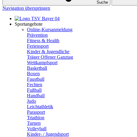
Suche
Navigation überspringen
Sportangebote
Online-Kursanmeldung
Prävention
Fitness & Health
Feriensport
Kinder & Jugendliche
Träger Offener Ganztag
Wettkampfsport
Basketball
Boxen
Faustball
Fechten
Fußball
Handball
Judo
Leichtathletik
Parasport
Triathlon
Turnen
Volleyball
Kinder- / Jugendsport