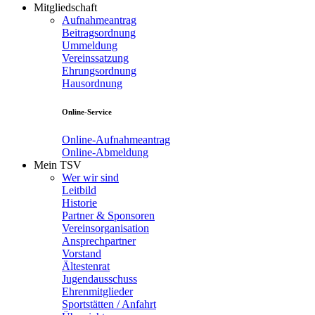
Mitgliedschaft
Aufnahmeantrag
Beitragsordnung
Ummeldung
Vereinssatzung
Ehrungsordnung
Hausordnung
Online-Service
Online-Aufnahmeantrag
Online-Abmeldung
Mein TSV
Wer wir sind
Leitbild
Historie
Partner & Sponsoren
Vereinsorganisation
Ansprechpartner
Vorstand
Ältestenrat
Jugendausschuss
Ehrenmitglieder
Sportstätten / Anfahrt