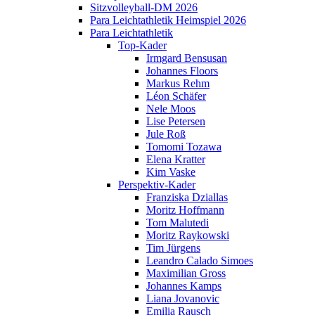
Sitzvolleyball-DM 2026
Para Leichtathletik Heimspiel 2026
Para Leichtathletik
Top-Kader
Irmgard Bensusan
Johannes Floors
Markus Rehm
Léon Schäfer
Nele Moos
Lise Petersen
Jule Roß
Tomomi Tozawa
Elena Kratter
Kim Vaske
Perspektiv-Kader
Franziska Dziallas
Moritz Hoffmann
Tom Malutedi
Moritz Raykowski
Tim Jürgens
Leandro Calado Simoes
Maximilian Gross
Johannes Kamps
Liana Jovanovic
Emilia Rausch