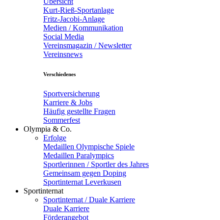
Übersicht
Kurt-Rieß-Sportanlage
Fritz-Jacobi-Anlage
Medien / Kommunikation
Social Media
Vereinsmagazin / Newsletter
Vereinsnews
Verschiedenes
Sportversicherung
Karriere & Jobs
Häufig gestellte Fragen
Sommerfest
Olympia & Co.
Erfolge
Medaillen Olympische Spiele
Medaillen Paralympics
Sportlerinnen / Sportler des Jahres
Gemeinsam gegen Doping
Sportinternat Leverkusen
Sportinternat
Sportinternat / Duale Karriere
Duale Karriere
Förderangebot