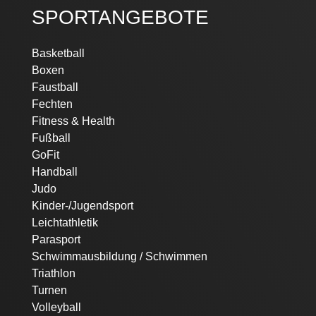
SPORTANGEBOTE
Navigation
Basketball
überspringen
Boxen
Faustball
Fechten
Fitness & Health
Fußball
GoFit
Handball
Judo
Kinder-/Jugendsport
Leichtathletik
Parasport
Schwimmausbildung / Schwimmen
Triathlon
Turnen
Volleyball