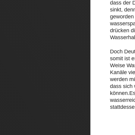
dass der D
sinkt, den
geworden 
wasserspa
drücken d
Wasserha
Doch Deut
somit ist e
Weise Was
Kanäle vi
werden mü
dass sich
können.Es
wasserrei
stattdesse