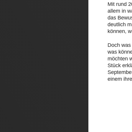
Mit rund 
allem in 
das Bewus
deutlich 
können, w
Doch was 
was könne
möchten w
Stück erk
September 
einem ihre