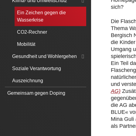
Homepage.
Klima- und Umweltschutz
sich?
Ein Zeichen gegen die
Wasserkrise
Die Flasc
Thema Was
CO2-Rechner
Bergisch 
die Kinde
Mobilität
Umgang un
spielerisc
Gesundheit und Wohlergehen
Ein Teil 
Soziale Verantwortung
Flascheng
natürliche
Auszeichnung
und verst
AG)
Zusät
Gemeinsam gegen Doping
gegenüber
die AG ab
BLUE« von
Mina Guli
als Partner