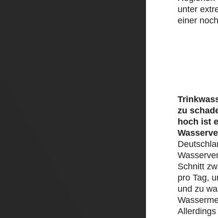
unter ext
einer noch
Trinkwass
zu schad
hoch ist 
Wasserve
Deutschlan
Wasserver
Schnitt zw
pro Tag, 
und zu was
Wassermen
Allerding