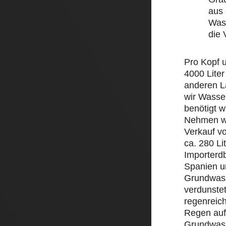
aus 
Wass
die
Pro Kopf 
4000 Liter
anderen L
wir Wasse
benötigt w
Nehmen wi
Verkauf v
ca. 280 Li
Importerd
Spanien un
Grundwass
verdunstet
regenreic
Regen auf 
Grundwass