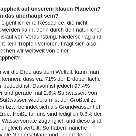
appheit auf unserem blauen Planeten?
n das überhaupt sein?
 eigentlich eine Ressource, die nicht
t werden kann, denn durch den natürlichen
islauf von Verdunstung, Niederschlag und
ht kein Tropfen verloren. Fragt sich also,
echen wir weltweit von einer
appheit?
n wir die Erde aus dem Weltall, kann man
 erkennen, dass ca. 71% der Erdoberfläche
 bedeckt ist. Davon ist jedoch 97,4%
r und gerade mal 2,6% Süßwasser. Von
Süßwasser wiederum ist der Großteil zu
en bzw. befindet sich als Grundwasser tief
Erde. Heißt, für uns sind lediglich 0,3% der
n Wasservorräte zugänglich und diese sind
 ungleich verteilt. So haben manche
viele Niederschläge und andere leiden