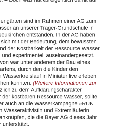
 – Doch was hat es eigentlich damit auf
hengärten sind im Rahmen einer AG zum
ser an unserer Träger-Grundschule in
Neukirchen entstanden. In der AG haben
r sich mit der Bedeutung, dem bewussten
d der Kostbarkeit der Ressource Wasser
h und experimentell auseinandergesetzt.
davon war unter anderem der Bau eines
artens, durch den die Kinder den
n Wasserkreislauf in Miniatur live erleben
ehen konnten.
(Weitere Informationen zur
zlich zu dem Aufklärungscharakter
 der kostbaren Ressource Wasser, sollte
er auch an die Wasserkampagne »RUN
 Wasseraktivistin und Extremläuferin
 anknüpfen, die die Bayer AG dieses Jahr
 unterstützt.