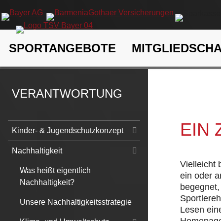
Navigation
SPORTANGEBOTE
MITGLIEDSCH
überspringen
TSV Bayer 04 Leverkusen e.V.
Verantwortung
Nachhaltigk
VERANTWORTUNG
EIN
Navigation
Kinder- & Jugendschutzkonzept
überspringen
Nachhaltigkeit
Vielleicht
Was heißt eigentlich
ein oder 
Nachhaltigkeit?
begegnet, 
Sportlere
Unsere Nachhaltigkeitsstrategie
Lesen eine