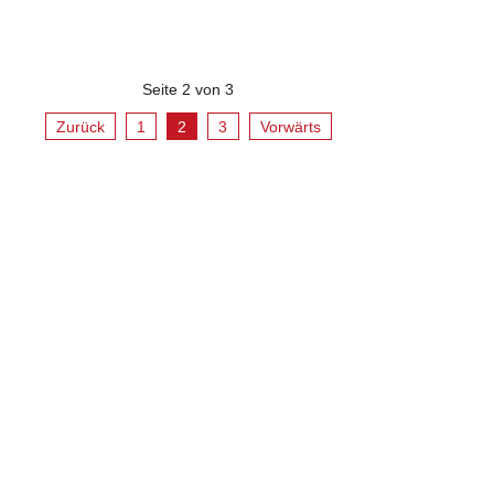
Seite 2 von 3
Zurück
1
2
3
Vorwärts