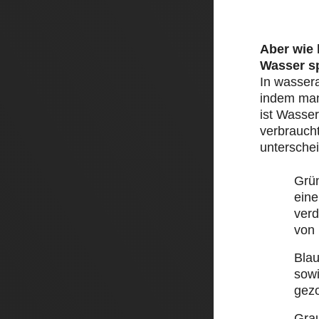
Aber wie
Wasser s
In wasser
indem man 
ist Wasser
verbraucht
unterschei
Grü
eine
ver
von
Bla
sow
gez
Gra