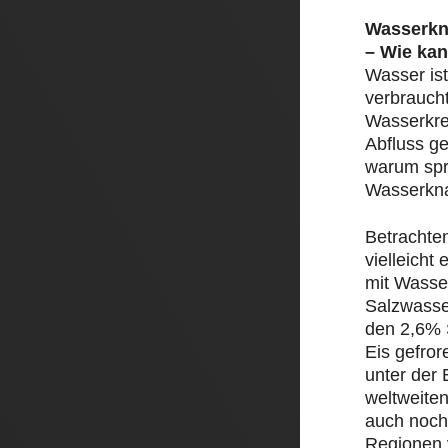
Wasserkn
– Wie kan
Wasser ist
verbrauch
Wasserkre
Abfluss ge
warum spr
Wasserkn
Betrachte
vielleicht
mit Wasser
Salzwasse
den 2,6% 
Eis gefror
unter der 
weltweite
auch noch
Regionen 