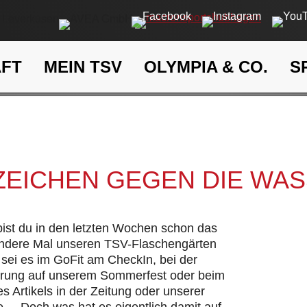
AFT
MEIN TSV
OLYMPIA & CO.
S
Ein Zeichen gegen die Wasse
eit
Klima- und Umweltschutz
 ZEICHEN GEGEN DIE WA
 bist du in den letzten Wochen schon das
andere Mal unseren TSV-Flaschengärten
sei es im GoFit am CheckIn, bei der
hrung auf unserem Sommerfest oder beim
s Artikels in der Zeitung oder unserer