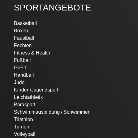
SPORTANGEBOTE
Navigation
Basketball
überspringen
Boxen
Faustball
Fechten
Fitness & Health
Fußball
GoFit
Handball
Judo
Kinder-/Jugendsport
Leichtathletik
Parasport
Schwimmausbildung / Schwimmen
Triathlon
Turnen
Volleyball