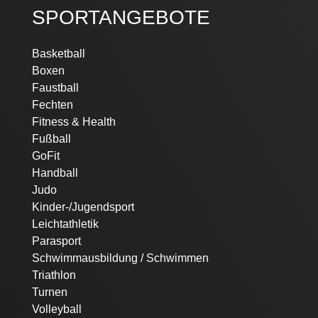
SPORTANGEBOTE
Navigation
Basketball
überspringen
Boxen
Faustball
Fechten
Fitness & Health
Fußball
GoFit
Handball
Judo
Kinder-/Jugendsport
Leichtathletik
Parasport
Schwimmausbildung / Schwimmen
Triathlon
Turnen
Volleyball