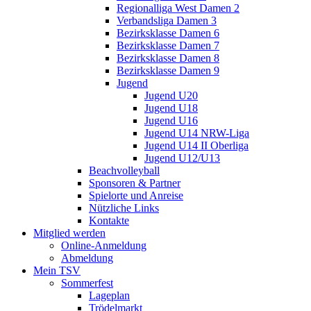
Regionalliga West Damen 2
Verbandsliga Damen 3
Bezirksklasse Damen 6
Bezirksklasse Damen 7
Bezirksklasse Damen 8
Bezirksklasse Damen 9
Jugend
Jugend U20
Jugend U18
Jugend U16
Jugend U14 NRW-Liga
Jugend U14 II Oberliga
Jugend U12/U13
Beachvolleyball
Sponsoren & Partner
Spielorte und Anreise
Nützliche Links
Kontakte
Mitglied werden
Online-Anmeldung
Abmeldung
Mein TSV
Sommerfest
Lageplan
Trödelmarkt