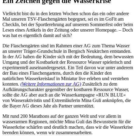
Ein Zeichen gegen die Wasserkrise
Vielleicht bist du in den letzten Wochen schon das ein oder andere
Mal unseren TSV-Flaschengärten begegnet, sei es im GoFit am
CheckIn, bei der Sportlerehrung auf unserem Sommerfest oder beim
Lesen eines Artikels in der Zeitung oder unserer Homepage. – Doch
was hat es eigentlich damit auf sich?
Die Flaschengärten sind im Rahmen einer AG zum Thema Wasser
an unserer Träger-Grundschule in Bergisch Neukirchen entstanden.
In der AG haben die Kinder sich mit der Bedeutung, dem bewussten
Umgang und der Kostbarkeit der Ressource Wasser spielerisch und
experimentell auseinandergesetzt. Ein Teil davon war unter anderem
der Bau eines Flaschengartens, durch den die Kinder den
natürlichen Wasserkreislauf in Miniatur live erleben und verstehen
konnten.
(Weitere Informationen zur AG)
Zusätzlich zu dem
Aufklärungscharakter gegenüber der kostbaren Ressource Wasser,
sollte die AG aber auch an die Wasserkampagne »RUN BLUE«
von Wasseraktivistin und Extremläuferin Mina Guli anknüpfen, die
die Bayer AG dieses Jahr als Partner unterstützt.
Mit rund 200 Marathons auf der ganzen Welt und vor allem in
wasserarmen Regionen, möchte Mina Guli das Bewusstsein für die
Wasserkrise schärfen und deutlich machen, dass wir die Wasserkrise
beenden können, wenn wir zusammenarbeiten.