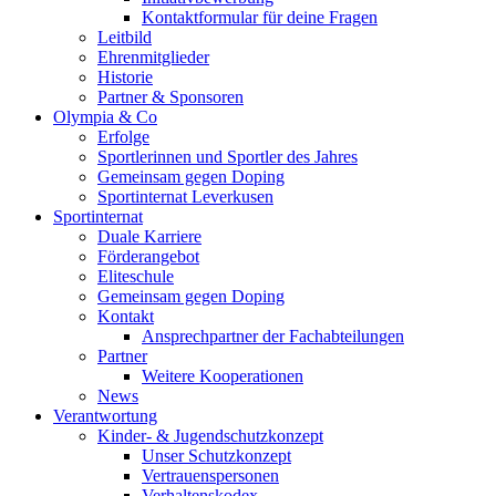
Kontaktformular für deine Fragen
Leitbild
Ehrenmitglieder
Historie
Partner & Sponsoren
Olympia & Co
Erfolge
Sportlerinnen und Sportler des Jahres
Gemeinsam gegen Doping
Sportinternat Leverkusen
Sportinternat
Duale Karriere
Förderangebot
Eliteschule
Gemeinsam gegen Doping
Kontakt
Ansprechpartner der Fachabteilungen
Partner
Weitere Kooperationen
News
Verantwortung
Kinder- & Jugendschutzkonzept
Unser Schutzkonzept
Vertrauenspersonen
Verhaltenskodex