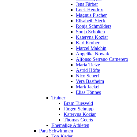
Jens Färber
Loek Hendrix
Magnus Fischer
Elisabeth Sieck
Ronja Schmölders
Sonja Scholten
Kateryna Koziar
Karl Kruber
Marcel Malchin
Angelika Nowak
Alfonso Serrano Carnerero
Maria Tietze
Astrid Höfte
Nico Scherf
Vera Bastheim
Mark Jaekel
Elias Tönnes
Trainer
Bram Tuesveld
Jürgen Schrapp
Kateryna Koziar
Thomas Geerts
Ehemalige Athleten
Para Schwimmen
Top-Kader