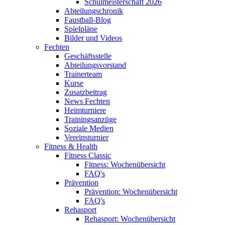
Schulmeisterschaft 2026
Abteilungschronik
Faustball-Blog
Spielpläne
Bilder und Videos
Fechten
Geschäftsstelle
Abteilungsvorstand
Trainerteam
Kurse
Zusatzbeitrag
News Fechten
Heimturniere
Trainingsanzüge
Soziale Medien
Vereinsturnier
Fitness & Health
Fitness Classic
Fitness: Wochenübersicht
FAQ's
Prävention
Prävention: Wochenübersicht
FAQ's
Rehasport
Rehasport: Wochenübersicht