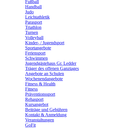
Fußball
Handball
Judo
Leichtathletik
Parasport
Triathlon
Turnen
Volleyball
Kinder- / Jugendsport
Sportangebote
Feriensport
Schwimmen
Jugendgästehaus Gr. Ledder
Träger des offenen Ganztages
Angebote an Schulen
Wochenendangebote
Fitness & Health
Fitness
Präventionssport
Rehasport
Kursangebot
Beiträge und Gebühren
Kontakt & Anmeldung
Veranstaltungen
GoFit