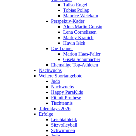
Taliso Engel
Tobias Pollap
Maurice Wetekam
Perspektiv-Kader
Alois Martin Cousin
Lena Cornelissen
Marley Kranich
Havin Islek
Die Trainer
Marion Haas-Faller
Gisela Schumacher
Ehemalige Top-Athleten
Nachwuchs
Weitere Sportangebote
Judo
Nachwuchs
Happy ParaKids
Fit mit Prothese
Tischtennis
Talentdays 2026
Erfolge
Leichtathletik
Sitzvolleyball
Schwimmen
Judo