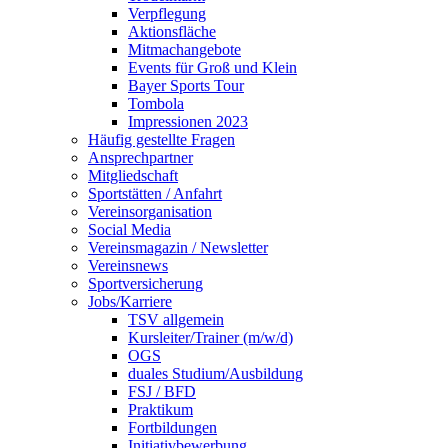
Verpflegung
Aktionsfläche
Mitmachangebote
Events für Groß und Klein
Bayer Sports Tour
Tombola
Impressionen 2023
Häufig gestellte Fragen
Ansprechpartner
Mitgliedschaft
Sportstätten / Anfahrt
Vereinsorganisation
Social Media
Vereinsmagazin / Newsletter
Vereinsnews
Sportversicherung
Jobs/Karriere
TSV allgemein
Kursleiter/Trainer (m/w/d)
OGS
duales Studium/Ausbildung
FSJ / BFD
Praktikum
Fortbildungen
Initiativbewerbung