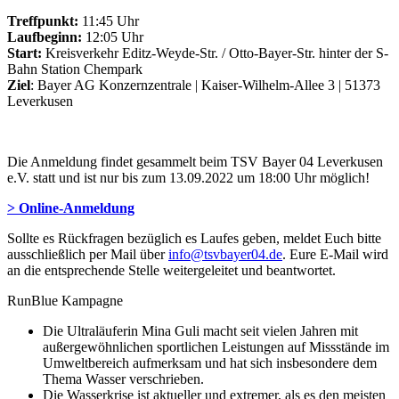
Treffpunkt:
11:45 Uhr
Laufbeginn:
12:05 Uhr
Start:
Kreisverkehr Editz-Weyde-Str. / Otto-Bayer-Str. hinter der S-
Bahn Station Chempark
Ziel
: Bayer AG Konzernzentrale | Kaiser-Wilhelm-Allee 3 | 51373
Leverkusen
Die Anmeldung findet gesammelt beim TSV Bayer 04 Leverkusen
e.V. statt und ist nur bis zum 13.09.2022 um 18:00 Uhr möglich!
> Online-Anmeldung
Sollte es Rückfragen bezüglich es Laufes geben, meldet Euch bitte
ausschließlich per Mail über
info@tsvbayer04.de
. Eure E-Mail wird
an die entsprechende Stelle weitergeleitet und beantwortet.
RunBlue Kampagne
Die Ultraläuferin Mina Guli macht seit vielen Jahren mit
außergewöhnlichen sportlichen Leistungen auf Missstände im
Umweltbereich aufmerksam und hat sich insbesondere dem
Thema Wasser verschrieben.
Die Wasserkrise ist aktueller und extremer, als es den meisten