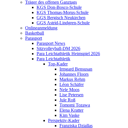
Träger des offenen Ganztags
KGS Don-Bosco-Schule
KGS Thomas-Morus-Schule
GGS Bergisch Neukirchen
GGS Astrid-Lindgren-Schule
Onlineanmeldung
Basketball
Parasport
Parasport News
Sitzvolleyball-DM 2026
Para Leichtathletik Heimspiel 2026
Para Leichtathletik
Top-Kader
Irmgard Bensusan
Johannes Floors
Markus Rehm
Léon Schäfer
Nele Moos
Lise Petersen
Jule Roß
Tomomi Tozawa
Elena Kratter
Kim Vaske
Perspektiv-Kader
Franziska Dziallas