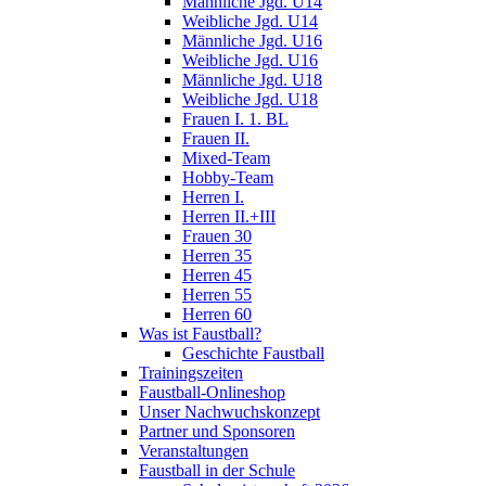
Männliche Jgd. U14
Weibliche Jgd. U14
Männliche Jgd. U16
Weibliche Jgd. U16
Männliche Jgd. U18
Weibliche Jgd. U18
Frauen I. 1. BL
Frauen II.
Mixed-Team
Hobby-Team
Herren I.
Herren II.+III
Frauen 30
Herren 35
Herren 45
Herren 55
Herren 60
Was ist Faustball?
Geschichte Faustball
Trainingszeiten
Faustball-Onlineshop
Unser Nachwuchskonzept
Partner und Sponsoren
Veranstaltungen
Faustball in der Schule