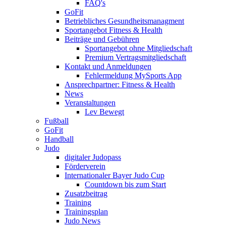
FAQ's
GoFit
Betriebliches Gesundheitsmanagment
Sportangebot Fitness & Health
Beiträge und Gebühren
Sportangebot ohne Mitgliedschaft
Premium Vertragsmitgliedschaft
Kontakt und Anmeldungen
Fehlermeldung MySports App
Ansprechpartner: Fitness & Health
News
Veranstaltungen
Lev Bewegt
Fußball
GoFit
Handball
Judo
digitaler Judopass
Förderverein
Internationaler Bayer Judo Cup
Countdown bis zum Start
Zusatzbeitrag
Training
Trainingsplan
Judo News