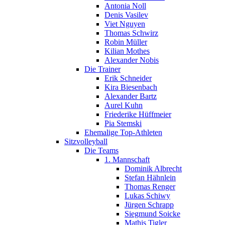
Antonia Noll
Denis Vasilev
Viet Nguyen
Thomas Schwirz
Robin Müller
Kilian Mothes
Alexander Nobis
Die Trainer
Erik Schneider
Kira Biesenbach
Alexander Bartz
Aurel Kuhn
Friederike Hüffmeier
Pia Stemski
Ehemalige Top-Athleten
Sitzvolleyball
Die Teams
1. Mannschaft
Dominik Albrecht
Stefan Hähnlein
Thomas Renger
Lukas Schiwy
Jürgen Schrapp
Siegmund Soicke
Mathis Tigler