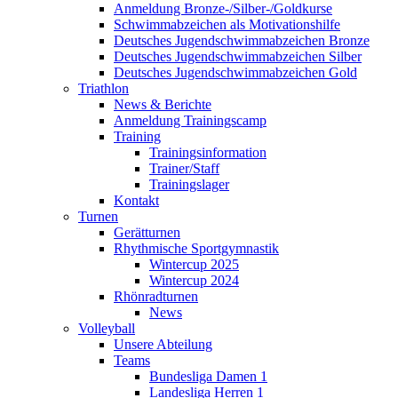
Anmeldung Bronze-/Silber-/Goldkurse
Schwimmabzeichen als Motivationshilfe
Deutsches Jugendschwimmabzeichen Bronze
Deutsches Jugendschwimmabzeichen Silber
Deutsches Jugendschwimmabzeichen Gold
Triathlon
News & Berichte
Anmeldung Trainingscamp
Training
Trainingsinformation
Trainer/Staff
Trainingslager
Kontakt
Turnen
Gerätturnen
Rhythmische Sportgymnastik
Wintercup 2025
Wintercup 2024
Rhönradturnen
News
Volleyball
Unsere Abteilung
Teams
Bundesliga Damen 1
Landesliga Herren 1