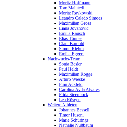
Moritz Hoffmann
Tom Malutedi
Moritz Raykowski
Leandro Calado Simoes
Maximilian Gross
Liana Jovanovic
Emilia Rausch
Elias Tönnes
Clara Bardohl
Simon Riehm
Emilia Eggert
Nachwuchs-Team
Sonja Besler
Paul Heldt
Maximilian Rogge
Arturo Wieske
Finn Ackfeld
Carolina Avila Alvares
Frida Steenbock
Lea Rösgen
Weitere Athleten
Johannes Bessell
Timor Huseni
Marie Schürings
Nathalie Nußbaum