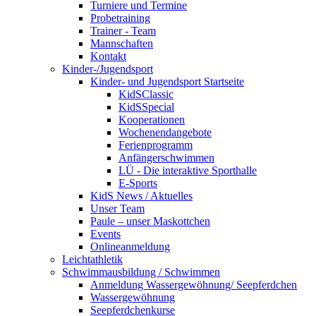
Turniere und Termine
Probetraining
Trainer - Team
Mannschaften
Kontakt
Kinder-/Jugendsport
Kinder- und Jugendsport Startseite
KidSClassic
KidSSpecial
Kooperationen
Wochenendangebote
Ferienprogramm
Anfängerschwimmen
LÜ - Die interaktive Sporthalle
E-Sports
KidS News / Aktuelles
Unser Team
Paule – unser Maskottchen
Events
Onlineanmeldung
Leichtathletik
Schwimmausbildung / Schwimmen
Anmeldung Wassergewöhnung/ Seepferdchen
Wassergewöhnung
Seepferdchenkurse