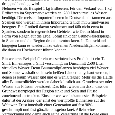
dringend benötigt wird.
Nehmen wir als Beispiel 1 kg Erdbeeren. Für den Verkauf von 1 kg
Erdbeeren im Supermarkt werden ca. 280 Liter virtuelles Wasser
benötigt. Die meisten Importerdbeeren in Deutschland stammen aus
Spanien und werden in ihrem Importland täglich mit Grundwasser
beregnet. Ein Großteil davon verdunstet und fällt nicht etwa in
Spanien, sondern in regenreichen Gebieten wie Deutschland in
Form von Regen auf die Erde. Somit sinkt der Grundwasserspiegel
in Spanien und die Region droht auszutrocknen. In Deutschland
hingegen kann es wiederum zu extremen Niederschlägen kommen,
die dann zu Hochwasser führen können.
Ein weiteres Beispiel für ein wasserintensives Produkt ist ein T-
Shirt. Ein einziges T-Shirt verschlingt im Durschnitt 2500 Liter
virtuelles Wasser. Denn Baumwollpflanzen benötigen viel Wasser
und Sonne, weshalb sie in sehr heißen Ländern angebaut werden, in
denen es kaum Wasser gibt und es wenig regnet. Mehr als die Hälfte
aller Baumwollfelder werden daher künstlich aus Grundwasser oder
Wasser aus Flüssen bewässert. Das führt wiederum dazu, dass der
Grundwasserspiegel der Region sinkt und Seen und Flüsse
zunehmend austrocken. Eins der weltweitbekanntesten Beispiele
dafür ist der Aralsee, der einst der viertgrößte Binnensee auf der
Welt war. Er ist innerhalb einer Generation auf fast 90%
geschrumpft und fast gänzlich ausgetrocknet. Allein seine
Vertrocknung und damit auch seine Versalzung ist die Folge eines