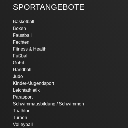
SPORTANGEBOTE
Navigation
Basketball
überspringen
Boxen
Faustball
Fechten
Fitness & Health
Fußball
GoFit
Handball
Judo
Kinder-/Jugendsport
Leichtathletik
Parasport
Schwimmausbildung / Schwimmen
Triathlon
Turnen
Volleyball