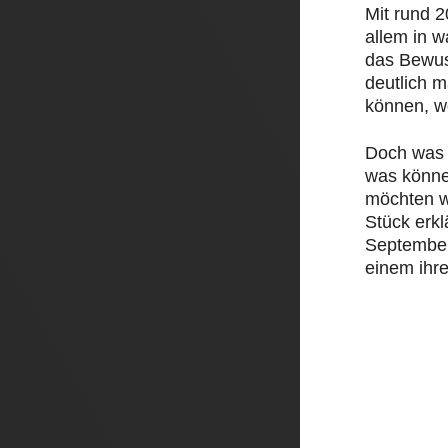
Mit rund 
allem in 
das Bewus
deutlich 
können, w
Doch was 
was könne
möchten w
Stück erk
September 
einem ihre