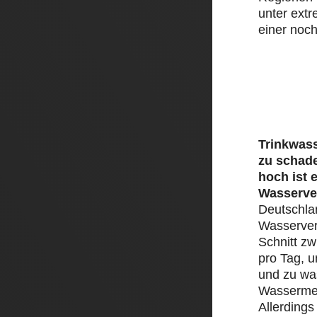
unter ext
einer noch
Trinkwass
zu schad
hoch ist 
Wasserve
Deutschlan
Wasserver
Schnitt zw
pro Tag, 
und zu was
Wassermen
Allerding