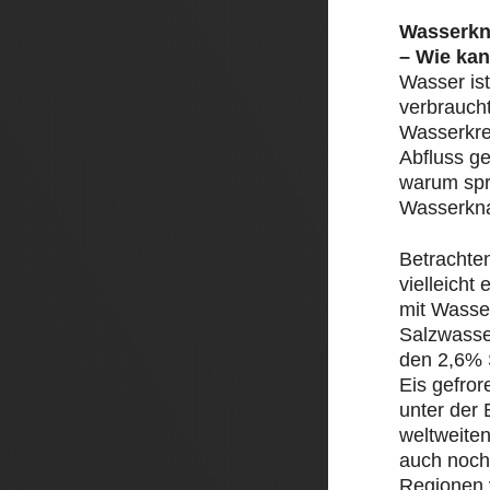
Wasserkn
– Wie kan
Wasser ist
verbrauch
Wasserkre
Abfluss ge
warum spr
Wasserkn
Betrachte
vielleicht
mit Wasser
Salzwasse
den 2,6% 
Eis gefror
unter der 
weltweite
auch noch
Regionen 