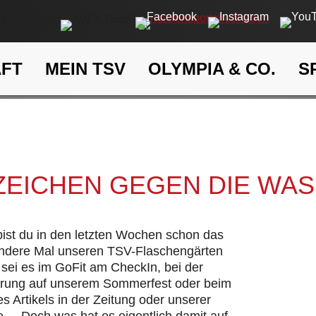
AFT
MEIN TSV
OLYMPIA & CO.
S
Ein Zeichen gegen die Wasse
eit
Klima- und Umweltschutz
 ZEICHEN GEGEN DIE WA
 bist du in den letzten Wochen schon das
andere Mal unseren TSV-Flaschengärten
sei es im GoFit am CheckIn, bei der
hrung auf unserem Sommerfest oder beim
s Artikels in der Zeitung oder unserer