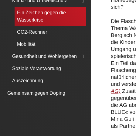
Homepage.
Klima- und Umweltschutz
sich?
Ein Zeichen gegen die
Wasserkrise
Die Flasc
Thema Was
CO2-Rechner
Bergisch 
die Kinde
Mobilität
Umgang un
spielerisc
Gesundheit und Wohlergehen
Ein Teil 
Soziale Verantwortung
Flascheng
natürliche
Auszeichnung
und verst
AG)
Zusät
Gemeinsam gegen Doping
gegenüber
die AG ab
BLUE« von
Mina Guli
als Partner