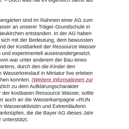
 – Doch was hat es eigentlich damit auf
hengärten sind im Rahmen einer AG zum
ser an unserer Träger-Grundschule in
Neukirchen entstanden. In der AG haben
r sich mit der Bedeutung, dem bewussten
d der Kostbarkeit der Ressource Wasser
h und experimentell auseinandergesetzt.
davon war unter anderem der Bau eines
artens, durch den die Kinder den
n Wasserkreislauf in Miniatur live erleben
ehen konnten.
(Weitere Informationen zur
zlich zu dem Aufklärungscharakter
 der kostbaren Ressource Wasser, sollte
er auch an die Wasserkampagne »RUN
 Wasseraktivistin und Extremläuferin
 anknüpfen, die die Bayer AG dieses Jahr
 unterstützt.