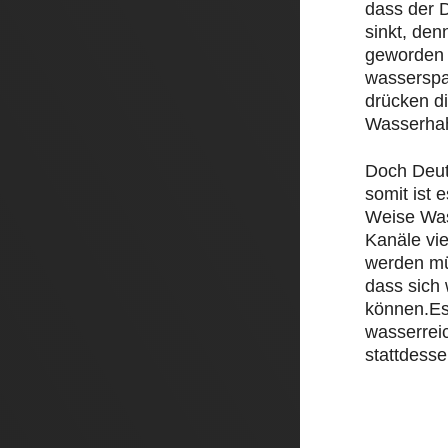
dass der D
sinkt, den
geworden 
wasserspa
drücken d
Wasserha
Doch Deut
somit ist e
Weise Was
Kanäle vi
werden mü
dass sich
können.Es
wasserrei
stattdesse