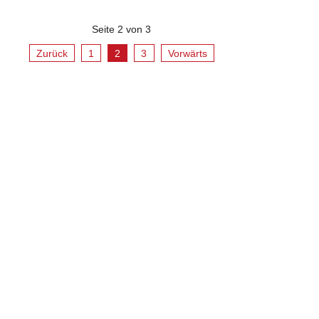
Seite 2 von 3
Zurück
1
2
3
Vorwärts