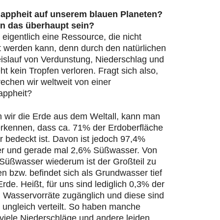
appheit auf unserem blauen Planeten?
n das überhaupt sein?
 eigentlich eine Ressource, die nicht
t werden kann, denn durch den natürlichen
islauf von Verdunstung, Niederschlag und
ht kein Tropfen verloren. Fragt sich also,
echen wir weltweit von einer
appheit?
n wir die Erde aus dem Weltall, kann man
 erkennen, dass ca. 71% der Erdoberfläche
 bedeckt ist. Davon ist jedoch 97,4%
r und gerade mal 2,6% Süßwasser. Von
Süßwasser wiederum ist der Großteil zu
en bzw. befindet sich als Grundwasser tief
Erde. Heißt, für uns sind lediglich 0,3% der
n Wasservorräte zugänglich und diese sind
 ungleich verteilt. So haben manche
viele Niederschläge und andere leiden