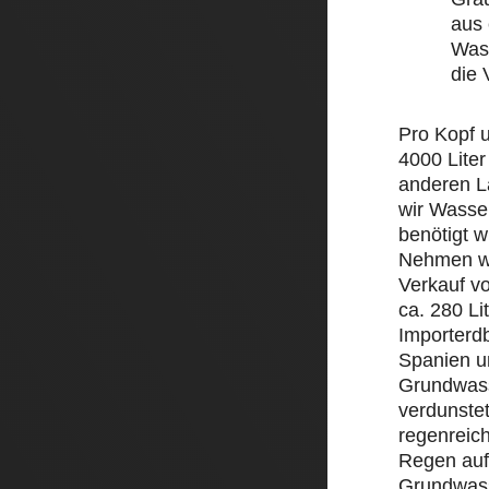
aus 
Wass
die
Pro Kopf 
4000 Liter
anderen L
wir Wasse
benötigt w
Nehmen wi
Verkauf v
ca. 280 Li
Importerd
Spanien un
Grundwass
verdunstet
regenreic
Regen auf 
Grundwass