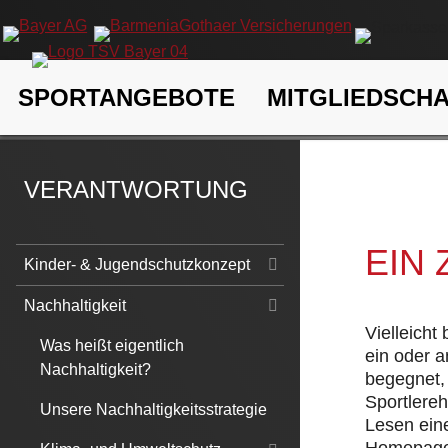
Navigation
SPORTANGEBOTE
MITGLIEDSCH
überspringen
TSV Bayer 04 Leverkusen e.V.
Verantwortung
Nachhaltigk
VERANTWORTUNG
EIN
Navigation
Kinder- & Jugendschutzkonzept
überspringen
Nachhaltigkeit
Vielleicht
Was heißt eigentlich
ein oder 
Nachhaltigkeit?
begegnet, 
Sportlere
Unsere Nachhaltigkeitsstrategie
Lesen eine