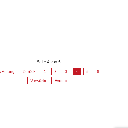
Seite 4 von 6
« Anfang
Zurück
1
2
3
4
5
6
Vorwärts
Ende »