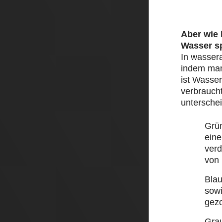
Aber wie
Wasser s
In wasser
indem man 
ist Wasser
verbraucht
unterschei
Grü
eine
ver
von
Bla
sow
gez
Gra