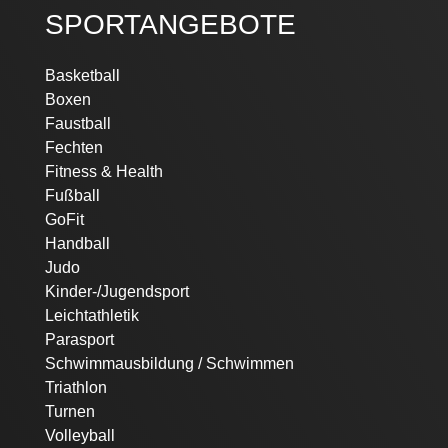
SPORTANGEBOTE
Navigation
Basketball
überspringen
Boxen
Faustball
Fechten
Fitness & Health
Fußball
GoFit
Handball
Judo
Kinder-/Jugendsport
Leichtathletik
Parasport
Schwimmausbildung / Schwimmen
Triathlon
Turnen
Volleyball