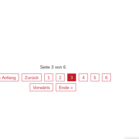
Seite 3 von 6
« Anfang
Zurück
1
2
3
4
5
6
Vorwärts
Ende »