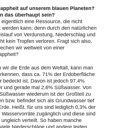
appheit auf unserem blauen Planeten?
n das überhaupt sein?
 eigentlich eine Ressource, die nicht
t werden kann, denn durch den natürlichen
islauf von Verdunstung, Niederschlag und
ht kein Tropfen verloren. Fragt sich also,
echen wir weltweit von einer
appheit?
n wir die Erde aus dem Weltall, kann man
 erkennen, dass ca. 71% der Erdoberfläche
 bedeckt ist. Davon ist jedoch 97,4%
r und gerade mal 2,6% Süßwasser. Von
Süßwasser wiederum ist der Großteil zu
en bzw. befindet sich als Grundwasser tief
Erde. Heißt, für uns sind lediglich 0,3% der
n Wasservorräte zugänglich und diese sind
 ungleich verteilt. So haben manche
viele Niederschläge und andere leiden