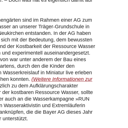
 – Doch was hat es eigentlich damit auf
hengärten sind im Rahmen einer AG zum
ser an unserer Träger-Grundschule in
Neukirchen entstanden. In der AG haben
r sich mit der Bedeutung, dem bewussten
d der Kostbarkeit der Ressource Wasser
h und experimentell auseinandergesetzt.
davon war unter anderem der Bau eines
artens, durch den die Kinder den
n Wasserkreislauf in Miniatur live erleben
ehen konnten.
(Weitere Informationen zur
zlich zu dem Aufklärungscharakter
 der kostbaren Ressource Wasser, sollte
er auch an die Wasserkampagne »RUN
 Wasseraktivistin und Extremläuferin
 anknüpfen, die die Bayer AG dieses Jahr
 unterstützt.