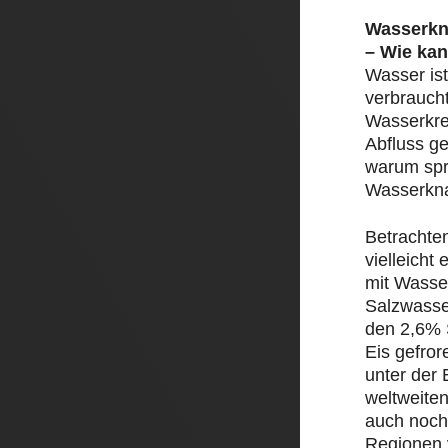
Wasserkn
– Wie kan
Wasser ist
verbrauch
Wasserkre
Abfluss ge
warum spr
Wasserkn
Betrachte
vielleicht
mit Wasser
Salzwasse
den 2,6% 
Eis gefror
unter der 
weltweite
auch noch
Regionen 