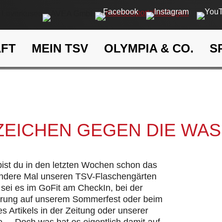
AFT
MEIN TSV
OLYMPIA & CO.
S
Ein Zeichen gegen die Wasse
eit
Klima- und Umweltschutz
 ZEICHEN GEGEN DIE WA
 bist du in den letzten Wochen schon das
andere Mal unseren TSV-Flaschengärten
sei es im GoFit am CheckIn, bei der
hrung auf unserem Sommerfest oder beim
s Artikels in der Zeitung oder unserer