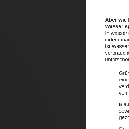
Aber wie
Wasser s
In wasser
indem man 
ist Wasser
verbraucht
unterschei
Grü
eine
ver
von
Bla
sow
gez
Gra