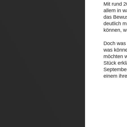
Mit rund 
allem in 
das Bewus
deutlich 
können, w
Doch was 
was könne
möchten w
Stück erk
September 
einem ihre