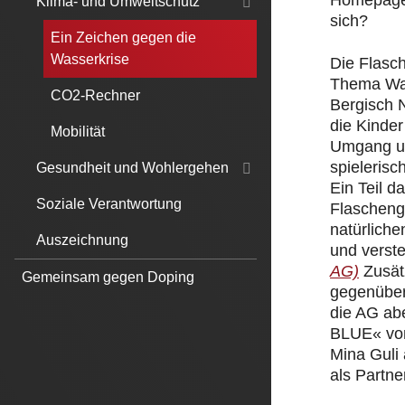
Homepage.
Klima- und Umweltschutz
sich?
Ein Zeichen gegen die
Wasserkrise
Die Flasc
Thema Was
CO2-Rechner
Bergisch 
die Kinde
Mobilität
Umgang un
spielerisc
Gesundheit und Wohlergehen
Ein Teil 
Soziale Verantwortung
Flascheng
natürliche
Auszeichnung
und verst
AG)
Zusät
Gemeinsam gegen Doping
gegenüber
die AG ab
BLUE« von
Mina Guli
als Partner