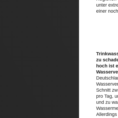
unter ext
einer noch
Trinkwass
zu schad
hoch ist 
Wasserve
Deutschlan
Wasserver
Schnitt zw
pro Tag, 
und zu was
Wassermen
Allerding