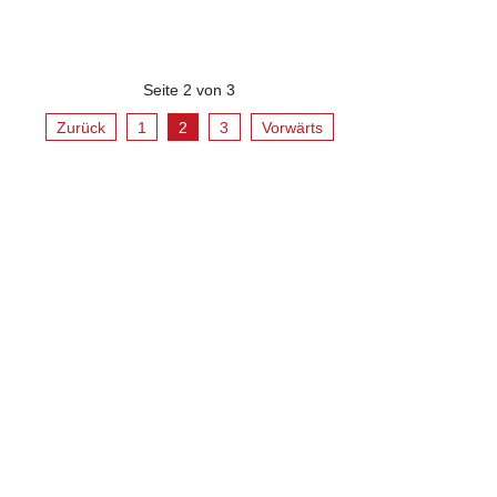
Seite 2 von 3
Zurück
1
2
3
Vorwärts