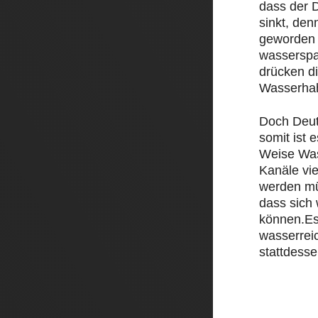
dass der D
sinkt, den
geworden 
wasserspa
drücken d
Wasserha
Doch Deut
somit ist e
Weise Was
Kanäle vi
werden mü
dass sich
können.Es
wasserrei
stattdesse