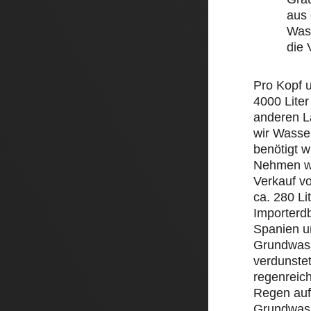
aus 
Wass
die
Pro Kopf 
4000 Liter
anderen L
wir Wasse
benötigt w
Nehmen wi
Verkauf v
ca. 280 Li
Importerd
Spanien un
Grundwass
verdunstet
regenreic
Regen auf 
Grundwass