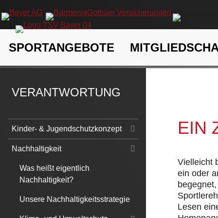
Navigation
SPORTANGEBOTE
MITGLIEDSCH
überspringen
TSV Bayer 04 Leverkusen e.V.
Verantwortung
Nachhaltigk
VERANTWORTUNG
EIN
Navigation
Kinder- & Jugendschutzkonzept
überspringen
Nachhaltigkeit
Vielleicht
Was heißt eigentlich
ein oder 
Nachhaltigkeit?
begegnet, 
Sportlere
Unsere Nachhaltigkeitsstrategie
Lesen eine