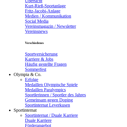
Übersicht
Kurt-Rieß-Sportanlage
Fritz-Jacobi-Anlage
Medien / Kommunikation
Social Media
Vereinsmagazin / Newsletter
Vereinsnews
Verschiedenes
Sportversicherung
Karriere & Jobs
Häufig gestellte Fragen
Sommerfest
Olympia & Co.
Erfolge
Medaillen Olympische Spiele
Medaillen Paralympics
Sportlerinnen / Sportler des Jahres
Gemeinsam gegen Doping
Sportinternat Leverkusen
Sportinternat
Sportinternat / Duale Karriere
Duale Karriere
Förderangebot