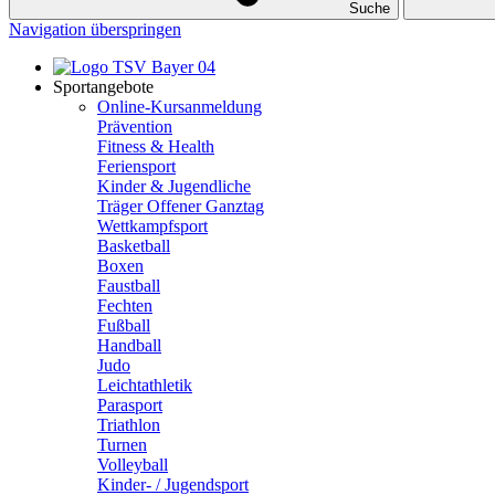
Suche
Navigation überspringen
Sportangebote
Online-Kursanmeldung
Prävention
Fitness & Health
Feriensport
Kinder & Jugendliche
Träger Offener Ganztag
Wettkampfsport
Basketball
Boxen
Faustball
Fechten
Fußball
Handball
Judo
Leichtathletik
Parasport
Triathlon
Turnen
Volleyball
Kinder- / Jugendsport