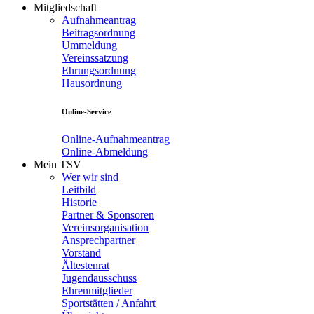
Mitgliedschaft
Aufnahmeantrag
Beitragsordnung
Ummeldung
Vereinssatzung
Ehrungsordnung
Hausordnung
Online-Service
Online-Aufnahmeantrag
Online-Abmeldung
Mein TSV
Wer wir sind
Leitbild
Historie
Partner & Sponsoren
Vereinsorganisation
Ansprechpartner
Vorstand
Ältestenrat
Jugendausschuss
Ehrenmitglieder
Sportstätten / Anfahrt