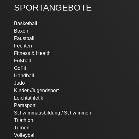
SPORTANGEBOTE
Navigation
Basketball
überspringen
Boxen
Faustball
Fechten
Fitness & Health
Fußball
GoFit
Handball
Judo
Kinder-/Jugendsport
Leichtathletik
Parasport
Schwimmausbildung / Schwimmen
Triathlon
Turnen
Volleyball