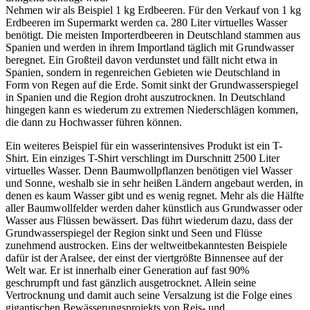
Nehmen wir als Beispiel 1 kg Erdbeeren. Für den Verkauf von 1 kg
Erdbeeren im Supermarkt werden ca. 280 Liter virtuelles Wasser
benötigt. Die meisten Importerdbeeren in Deutschland stammen aus
Spanien und werden in ihrem Importland täglich mit Grundwasser
beregnet. Ein Großteil davon verdunstet und fällt nicht etwa in
Spanien, sondern in regenreichen Gebieten wie Deutschland in
Form von Regen auf die Erde. Somit sinkt der Grundwasserspiegel
in Spanien und die Region droht auszutrocknen. In Deutschland
hingegen kann es wiederum zu extremen Niederschlägen kommen,
die dann zu Hochwasser führen können.
Ein weiteres Beispiel für ein wasserintensives Produkt ist ein T-
Shirt. Ein einziges T-Shirt verschlingt im Durschnitt 2500 Liter
virtuelles Wasser. Denn Baumwollpflanzen benötigen viel Wasser
und Sonne, weshalb sie in sehr heißen Ländern angebaut werden, in
denen es kaum Wasser gibt und es wenig regnet. Mehr als die Hälfte
aller Baumwollfelder werden daher künstlich aus Grundwasser oder
Wasser aus Flüssen bewässert. Das führt wiederum dazu, dass der
Grundwasserspiegel der Region sinkt und Seen und Flüsse
zunehmend austrocken. Eins der weltweitbekanntesten Beispiele
dafür ist der Aralsee, der einst der viertgrößte Binnensee auf der
Welt war. Er ist innerhalb einer Generation auf fast 90%
geschrumpft und fast gänzlich ausgetrocknet. Allein seine
Vertrocknung und damit auch seine Versalzung ist die Folge eines
gigantischen Bewässerungsprojekts von Reis- und