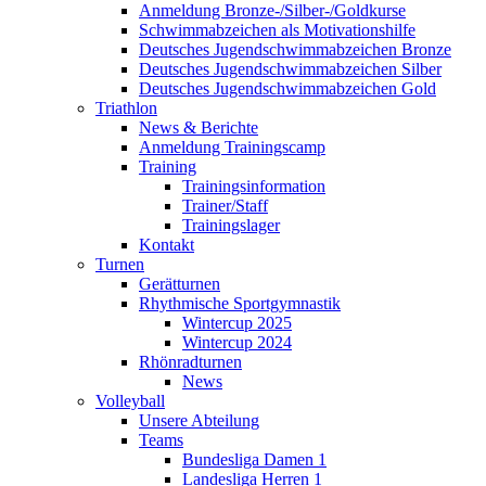
Anmeldung Bronze-/Silber-/Goldkurse
Schwimmabzeichen als Motivationshilfe
Deutsches Jugendschwimmabzeichen Bronze
Deutsches Jugendschwimmabzeichen Silber
Deutsches Jugendschwimmabzeichen Gold
Triathlon
News & Berichte
Anmeldung Trainingscamp
Training
Trainingsinformation
Trainer/Staff
Trainingslager
Kontakt
Turnen
Gerätturnen
Rhythmische Sportgymnastik
Wintercup 2025
Wintercup 2024
Rhönradturnen
News
Volleyball
Unsere Abteilung
Teams
Bundesliga Damen 1
Landesliga Herren 1