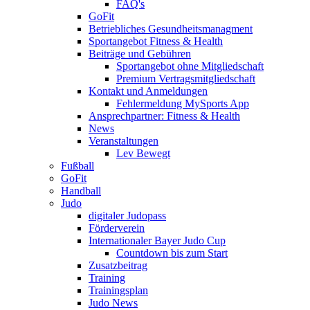
FAQ's
GoFit
Betriebliches Gesundheitsmanagment
Sportangebot Fitness & Health
Beiträge und Gebühren
Sportangebot ohne Mitgliedschaft
Premium Vertragsmitgliedschaft
Kontakt und Anmeldungen
Fehlermeldung MySports App
Ansprechpartner: Fitness & Health
News
Veranstaltungen
Lev Bewegt
Fußball
GoFit
Handball
Judo
digitaler Judopass
Förderverein
Internationaler Bayer Judo Cup
Countdown bis zum Start
Zusatzbeitrag
Training
Trainingsplan
Judo News