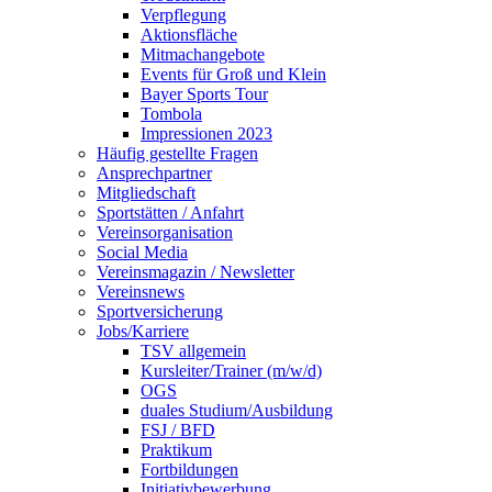
Verpflegung
Aktionsfläche
Mitmachangebote
Events für Groß und Klein
Bayer Sports Tour
Tombola
Impressionen 2023
Häufig gestellte Fragen
Ansprechpartner
Mitgliedschaft
Sportstätten / Anfahrt
Vereinsorganisation
Social Media
Vereinsmagazin / Newsletter
Vereinsnews
Sportversicherung
Jobs/Karriere
TSV allgemein
Kursleiter/Trainer (m/w/d)
OGS
duales Studium/Ausbildung
FSJ / BFD
Praktikum
Fortbildungen
Initiativbewerbung