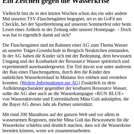
Ein Zeichen gegen die Wasserkrise
Vielleicht bist du in den letzten Wochen schon das ein oder andere
Mal unseren TSV-Flaschengärten begegnet, sei es im GoFit am
CheckIn, bei der Sportlerehrung auf unserem Sommerfest oder beim
Lesen eines Artikels in der Zeitung oder unserer Homepage. – Doch
was hat es eigentlich damit auf sich?
Die Flaschengärten sind im Rahmen einer AG zum Thema Wasser
an unserer Träger-Grundschule in Bergisch Neukirchen entstanden.
In der AG haben die Kinder sich mit der Bedeutung, dem bewussten
Umgang und der Kostbarkeit der Ressource Wasser spielerisch und
experimentell auseinandergesetzt. Ein Teil davon war unter anderem
der Bau eines Flaschengartens, durch den die Kinder den
natürlichen Wasserkreislauf in Miniatur live erleben und verstehen
konnten.
(Weitere Informationen zur AG)
Zusätzlich zu dem
Aufklärungscharakter gegenüber der kostbaren Ressource Wasser,
sollte die AG aber auch an die Wasserkampagne »RUN BLUE«
von Wasseraktivistin und Extremläuferin Mina Guli anknüpfen, die
die Bayer AG dieses Jahr als Partner unterstützt.
Mit rund 200 Marathons auf der ganzen Welt und vor allem in
wasserarmen Regionen, möchte Mina Guli das Bewusstsein für die
Wasserkrise schärfen und deutlich machen, dass wir die Wasserkrise
beenden können, wenn wir zusammenarbeiten.