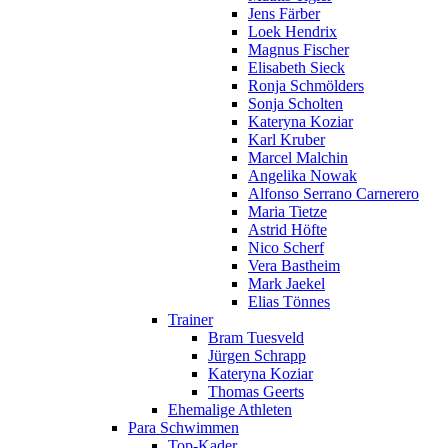
Jens Färber
Loek Hendrix
Magnus Fischer
Elisabeth Sieck
Ronja Schmölders
Sonja Scholten
Kateryna Koziar
Karl Kruber
Marcel Malchin
Angelika Nowak
Alfonso Serrano Carnerero
Maria Tietze
Astrid Höfte
Nico Scherf
Vera Bastheim
Mark Jaekel
Elias Tönnes
Trainer
Bram Tuesveld
Jürgen Schrapp
Kateryna Koziar
Thomas Geerts
Ehemalige Athleten
Para Schwimmen
Top-Kader