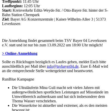
Treffpunkt:
11:45 Uhr
Laufbeginn:
12:05 Uhr
Start:
Kreisverkehr Editz-Weyde-Str. / Otto-Bayer-Str. hinter der S-
Bahn Station Chempark
Ziel
: Bayer AG Konzernzentrale | Kaiser-Wilhelm-Allee 3 | 51373
Leverkusen
Die Anmeldung findet gesammelt beim TSV Bayer 04 Leverkusen
e.V. statt und ist nur bis zum 13.09.2022 um 18:00 Uhr möglich!
> Online-Anmeldung
Sollte es Rückfragen bezüglich es Laufes geben, meldet Euch bitte
ausschließlich per Mail über
info@tsvbayer04.de
. Eure E-Mail wird
an die entsprechende Stelle weitergeleitet und beantwortet.
RunBlue Kampagne
Die Ultraläuferin Mina Guli macht seit vielen Jahren mit
außergewöhnlichen sportlichen Leistungen auf Missstände im
Umweltbereich aufmerksam und hat sich insbesondere dem
Thema Wasser verschrieben.
Die Wasserkrise ist aktueller und extremer, als es den meisten
bewusst ist: