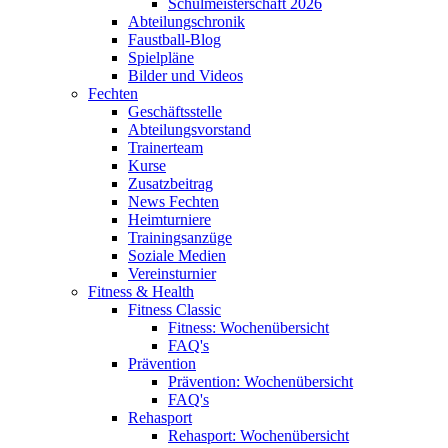
Schulmeisterschaft 2026
Abteilungschronik
Faustball-Blog
Spielpläne
Bilder und Videos
Fechten
Geschäftsstelle
Abteilungsvorstand
Trainerteam
Kurse
Zusatzbeitrag
News Fechten
Heimturniere
Trainingsanzüge
Soziale Medien
Vereinsturnier
Fitness & Health
Fitness Classic
Fitness: Wochenübersicht
FAQ's
Prävention
Prävention: Wochenübersicht
FAQ's
Rehasport
Rehasport: Wochenübersicht