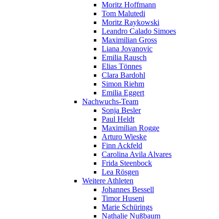
Moritz Hoffmann
Tom Malutedi
Moritz Raykowski
Leandro Calado Simoes
Maximilian Gross
Liana Jovanovic
Emilia Rausch
Elias Tönnes
Clara Bardohl
Simon Riehm
Emilia Eggert
Nachwuchs-Team
Sonja Besler
Paul Heldt
Maximilian Rogge
Arturo Wieske
Finn Ackfeld
Carolina Avila Alvares
Frida Steenbock
Lea Rösgen
Weitere Athleten
Johannes Bessell
Timor Huseni
Marie Schürings
Nathalie Nußbaum