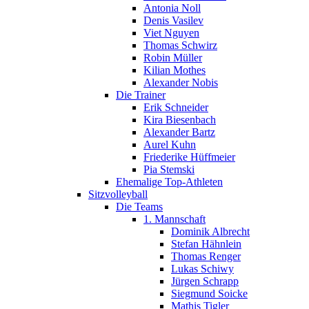
Antonia Noll
Denis Vasilev
Viet Nguyen
Thomas Schwirz
Robin Müller
Kilian Mothes
Alexander Nobis
Die Trainer
Erik Schneider
Kira Biesenbach
Alexander Bartz
Aurel Kuhn
Friederike Hüffmeier
Pia Stemski
Ehemalige Top-Athleten
Sitzvolleyball
Die Teams
1. Mannschaft
Dominik Albrecht
Stefan Hähnlein
Thomas Renger
Lukas Schiwy
Jürgen Schrapp
Siegmund Soicke
Mathis Tigler