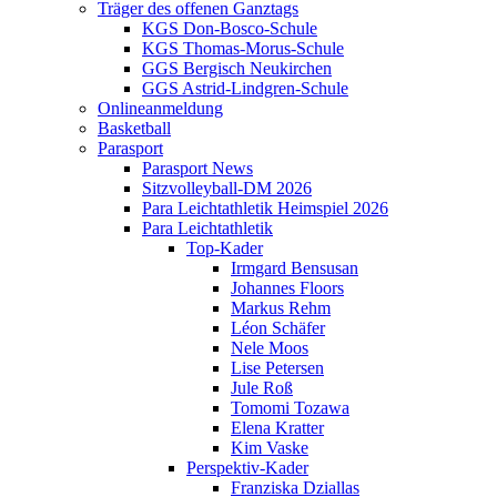
Träger des offenen Ganztags
KGS Don-Bosco-Schule
KGS Thomas-Morus-Schule
GGS Bergisch Neukirchen
GGS Astrid-Lindgren-Schule
Onlineanmeldung
Basketball
Parasport
Parasport News
Sitzvolleyball-DM 2026
Para Leichtathletik Heimspiel 2026
Para Leichtathletik
Top-Kader
Irmgard Bensusan
Johannes Floors
Markus Rehm
Léon Schäfer
Nele Moos
Lise Petersen
Jule Roß
Tomomi Tozawa
Elena Kratter
Kim Vaske
Perspektiv-Kader
Franziska Dziallas