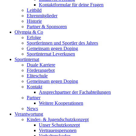
Kontaktformular für deine Fragen
Leitbild
Ehrenmitglieder
Historie
Partner & Sponsoren
Olympia & Co
Erfolge
Sportlerinnen und Sportler des Jahres
Gemeinsam gegen Doping
Sportinternat Leverkusen
Sportinternat
Duale Karriere
Förderangebot
Eliteschule
Gemeinsam gegen Doping
Kontakt
Ansprechpartner der Fachabteilungen
Partner
Weitere Kooperationen
News
Verantwortung
Kinder- & Jugendschutzkonzept
Unser Schutzkonzept
Vertrauenspersonen
Verhaltenskodex