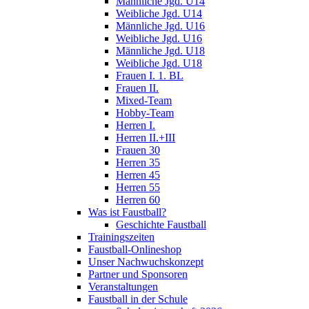
Männliche Jgd. U14
Weibliche Jgd. U14
Männliche Jgd. U16
Weibliche Jgd. U16
Männliche Jgd. U18
Weibliche Jgd. U18
Frauen I. 1. BL
Frauen II.
Mixed-Team
Hobby-Team
Herren I.
Herren II.+III
Frauen 30
Herren 35
Herren 45
Herren 55
Herren 60
Was ist Faustball?
Geschichte Faustball
Trainingszeiten
Faustball-Onlineshop
Unser Nachwuchskonzept
Partner und Sponsoren
Veranstaltungen
Faustball in der Schule