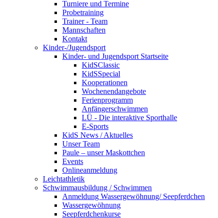
Turniere und Termine
Probetraining
Trainer - Team
Mannschaften
Kontakt
Kinder-/Jugendsport
Kinder- und Jugendsport Startseite
KidSClassic
KidSSpecial
Kooperationen
Wochenendangebote
Ferienprogramm
Anfängerschwimmen
LÜ - Die interaktive Sporthalle
E-Sports
KidS News / Aktuelles
Unser Team
Paule – unser Maskottchen
Events
Onlineanmeldung
Leichtathletik
Schwimmausbildung / Schwimmen
Anmeldung Wassergewöhnung/ Seepferdchen
Wassergewöhnung
Seepferdchenkurse