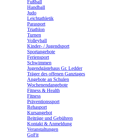
Fußball
Handball
Judo
Leichtathletik
Parasport
Triathlon
Turnen
Volleyball
Kinder- / Jugendsport
Sportangebote
Feriensport
Schwimmen
Jugendgästehaus Gr. Ledder
Träger des offenen Ganztages
Angebote an Schulen
Wochenendangebote
Fitness & Health
Fitness
Präventionssport
Rehasport
Kursangebot
Beiträge und Gebühren
Kontakt & Anmeldung
Veranstaltungen
GoFit