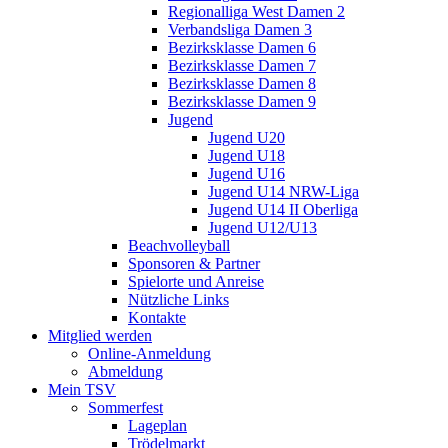
Regionalliga West Damen 2
Verbandsliga Damen 3
Bezirksklasse Damen 6
Bezirksklasse Damen 7
Bezirksklasse Damen 8
Bezirksklasse Damen 9
Jugend
Jugend U20
Jugend U18
Jugend U16
Jugend U14 NRW-Liga
Jugend U14 II Oberliga
Jugend U12/U13
Beachvolleyball
Sponsoren & Partner
Spielorte und Anreise
Nützliche Links
Kontakte
Mitglied werden
Online-Anmeldung
Abmeldung
Mein TSV
Sommerfest
Lageplan
Trödelmarkt