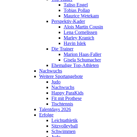
Taliso Engel
Tobias Pollap
Maurice Wetekam
Perspektiv-Kader
Alois Martin Cousin
Lena Cornelissen
Marley Kranich
Havin Islek
Die Trainer
Marion Haas-Faller
Gisela Schumacher
Ehemalige Top-Athleten
Nachwuchs
Weitere Sportangebote
Judo
Nachwuchs
Happy ParaKids
Fit mit Prothese
Tischtennis
Talentdays 2026
Erfolge
Leichtathletik
Sitzvolleyball
Schwimmen
Judo