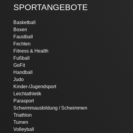
SPORTANGEBOTE
Navigation
Basketball
überspringen
Boxen
Faustball
Fechten
Fitness & Health
Fußball
GoFit
Handball
Judo
Kinder-/Jugendsport
Leichtathletik
Parasport
Schwimmausbildung / Schwimmen
Triathlon
Turnen
Volleyball