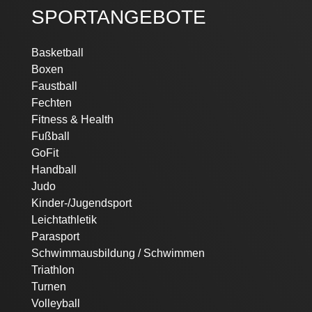
SPORTANGEBOTE
Navigation
Basketball
überspringen
Boxen
Faustball
Fechten
Fitness & Health
Fußball
GoFit
Handball
Judo
Kinder-/Jugendsport
Leichtathletik
Parasport
Schwimmausbildung / Schwimmen
Triathlon
Turnen
Volleyball