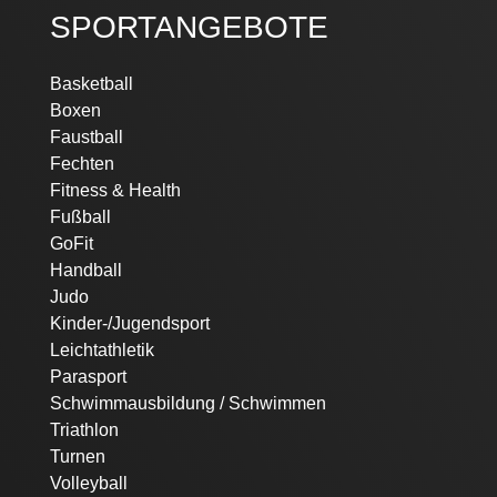
SPORTANGEBOTE
Navigation
Basketball
überspringen
Boxen
Faustball
Fechten
Fitness & Health
Fußball
GoFit
Handball
Judo
Kinder-/Jugendsport
Leichtathletik
Parasport
Schwimmausbildung / Schwimmen
Triathlon
Turnen
Volleyball