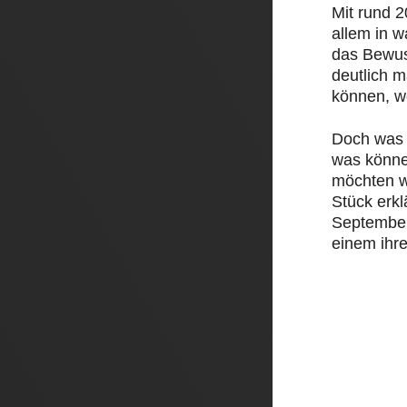
Mit rund 
allem in 
das Bewus
deutlich 
können, w
Doch was 
was könne
möchten w
Stück erk
September 
einem ihre