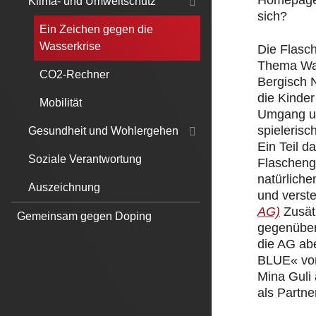
Homepage.
Klima- und Umweltschutz
sich?
Ein Zeichen gegen die
Wasserkrise
Die Flasc
Thema Was
CO2-Rechner
Bergisch 
die Kinde
Mobilität
Umgang un
spielerisc
Gesundheit und Wohlergehen
Ein Teil 
Soziale Verantwortung
Flascheng
natürliche
Auszeichnung
und verst
AG)
Zusät
Gemeinsam gegen Doping
gegenüber
die AG ab
BLUE« von
Mina Guli
als Partner