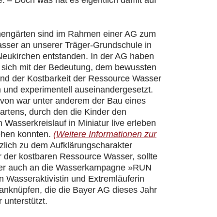
 – Doch was hat es eigentlich damit auf
hengärten sind im Rahmen einer AG zum
ser an unserer Träger-Grundschule in
Neukirchen entstanden. In der AG haben
r sich mit der Bedeutung, dem bewussten
d der Kostbarkeit der Ressource Wasser
h und experimentell auseinandergesetzt.
davon war unter anderem der Bau eines
artens, durch den die Kinder den
n Wasserkreislauf in Miniatur live erleben
ehen konnten.
(Weitere Informationen zur
zlich zu dem Aufklärungscharakter
 der kostbaren Ressource Wasser, sollte
er auch an die Wasserkampagne »RUN
 Wasseraktivistin und Extremläuferin
 anknüpfen, die die Bayer AG dieses Jahr
 unterstützt.