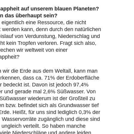
appheit auf unserem blauen Planeten?
n das überhaupt sein?
 eigentlich eine Ressource, die nicht
t werden kann, denn durch den natürlichen
islauf von Verdunstung, Niederschlag und
ht kein Tropfen verloren. Fragt sich also,
echen wir weltweit von einer
appheit?
n wir die Erde aus dem Weltall, kann man
 erkennen, dass ca. 71% der Erdoberfläche
 bedeckt ist. Davon ist jedoch 97,4%
r und gerade mal 2,6% Süßwasser. Von
Süßwasser wiederum ist der Großteil zu
en bzw. befindet sich als Grundwasser tief
Erde. Heißt, für uns sind lediglich 0,3% der
n Wasservorräte zugänglich und diese sind
 ungleich verteilt. So haben manche
viele Niederschläge und andere leiden