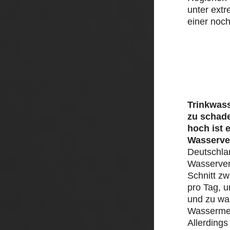
unter ext
einer noch
Trinkwass
zu schad
hoch ist 
Wasserve
Deutschlan
Wasserver
Schnitt zw
pro Tag, 
und zu was
Wassermen
Allerding