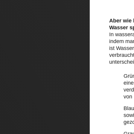
Aber wie
Wasser s
In wasser
indem man 
ist Wasser
verbraucht
unterschei
Grü
eine
ver
von
Bla
sow
gez
Gra