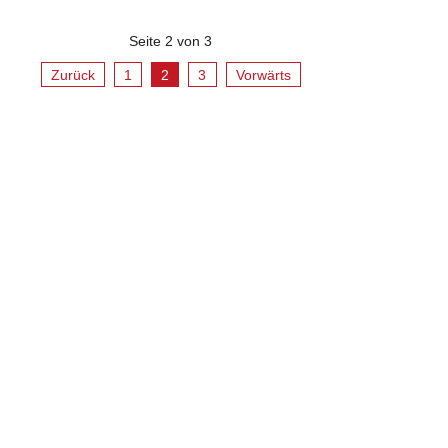
Seite 2 von 3
Zurück
1
2
3
Vorwärts