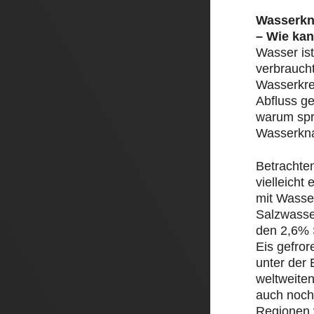
Wasserkn
– Wie kan
Wasser ist
verbrauch
Wasserkre
Abfluss ge
warum spr
Wasserkn
Betrachte
vielleicht
mit Wasser
Salzwasse
den 2,6% 
Eis gefror
unter der 
weltweite
auch noch
Regionen 