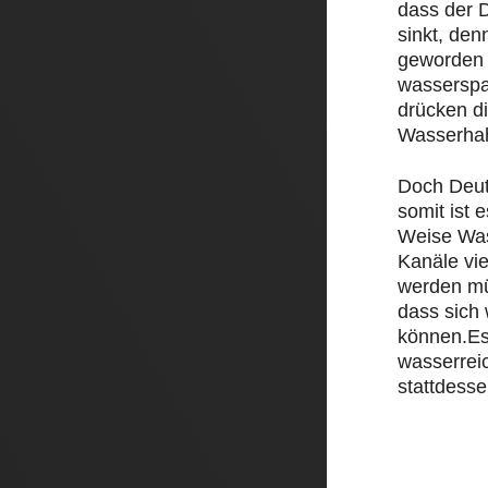
dass der D
sinkt, den
geworden 
wasserspa
drücken d
Wasserha
Doch Deut
somit ist e
Weise Was
Kanäle vi
werden mü
dass sich
können.Es
wasserrei
stattdesse