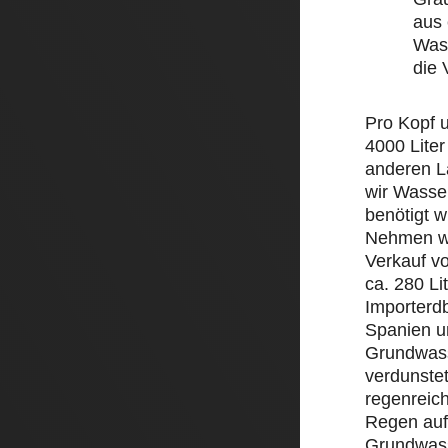
aus 
Wass
die
Pro Kopf 
4000 Liter
anderen L
wir Wasse
benötigt w
Nehmen wi
Verkauf v
ca. 280 Li
Importerd
Spanien un
Grundwass
verdunstet
regenreic
Regen auf 
Grundwass