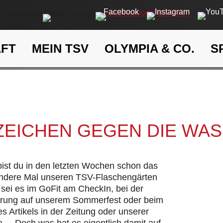
AFT
MEIN TSV
OLYMPIA & CO.
S
Ein Zeichen gegen die Wasse
eit
Klima- und Umweltschutz
 ZEICHEN GEGEN DIE WA
 bist du in den letzten Wochen schon das
andere Mal unseren TSV-Flaschengärten
sei es im GoFit am CheckIn, bei der
hrung auf unserem Sommerfest oder beim
s Artikels in der Zeitung oder unserer