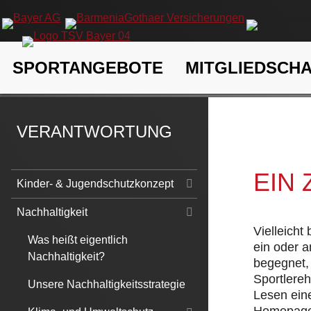
Navigation
SPORTANGEBOTE
MITGLIEDSCH
überspringen
TSV Bayer 04 Leverkusen e.V.
Verantwortung
Nachhaltigk
VERANTWORTUNG
EIN
Navigation
Kinder- & Jugendschutzkonzept
überspringen
Nachhaltigkeit
Vielleicht
Was heißt eigentlich
ein oder 
Nachhaltigkeit?
begegnet, 
Sportlere
Unsere Nachhaltigkeitsstrategie
Lesen eine