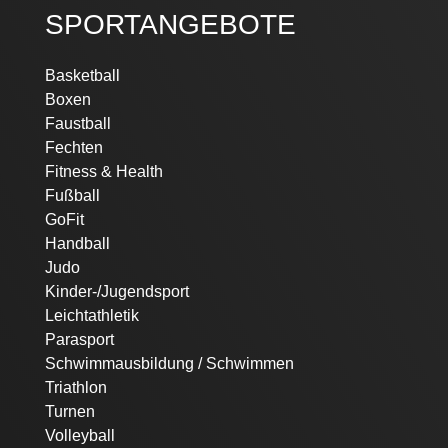
SPORTANGEBOTE
Navigation
Basketball
überspringen
Boxen
Faustball
Fechten
Fitness & Health
Fußball
GoFit
Handball
Judo
Kinder-/Jugendsport
Leichtathletik
Parasport
Schwimmausbildung / Schwimmen
Triathlon
Turnen
Volleyball