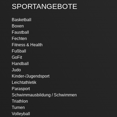
SPORTANGEBOTE
Navigation
Basketball
überspringen
Boxen
Faustball
Fechten
Fitness & Health
Fußball
GoFit
Handball
Judo
Kinder-/Jugendsport
Leichtathletik
Parasport
Schwimmausbildung / Schwimmen
Triathlon
Turnen
Volleyball