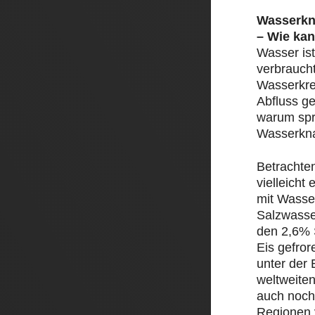
Wasserkn
– Wie kan
Wasser ist
verbrauch
Wasserkre
Abfluss ge
warum spr
Wasserkn
Betrachte
vielleicht
mit Wasser
Salzwasse
den 2,6% 
Eis gefror
unter der 
weltweite
auch noch
Regionen 