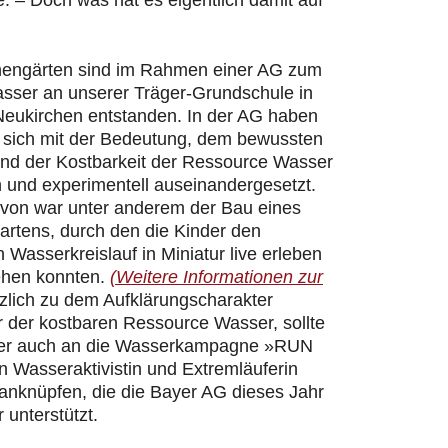
 – Doch was hat es eigentlich damit auf
hengärten sind im Rahmen einer AG zum
ser an unserer Träger-Grundschule in
Neukirchen entstanden. In der AG haben
r sich mit der Bedeutung, dem bewussten
d der Kostbarkeit der Ressource Wasser
h und experimentell auseinandergesetzt.
davon war unter anderem der Bau eines
artens, durch den die Kinder den
n Wasserkreislauf in Miniatur live erleben
ehen konnten.
(Weitere Informationen zur
zlich zu dem Aufklärungscharakter
 der kostbaren Ressource Wasser, sollte
er auch an die Wasserkampagne »RUN
 Wasseraktivistin und Extremläuferin
 anknüpfen, die die Bayer AG dieses Jahr
 unterstützt.