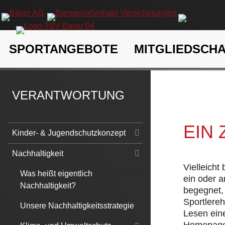
Navigation
SPORTANGEBOTE
MITGLIEDSCH
überspringen
TSV Bayer 04 Leverkusen e.V.
Verantwortung
Nachhaltigk
VERANTWORTUNG
EIN
Navigation
Kinder- & Jugendschutzkonzept
überspringen
Nachhaltigkeit
Vielleicht
Was heißt eigentlich
ein oder 
Nachhaltigkeit?
begegnet, 
Sportlere
Unsere Nachhaltigkeitsstrategie
Lesen eine