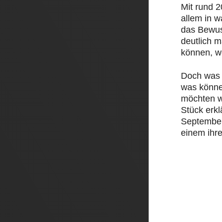
Mit rund 
allem in 
das Bewus
deutlich 
können, w
Doch was 
was könne
möchten w
Stück erk
September 
einem ihre