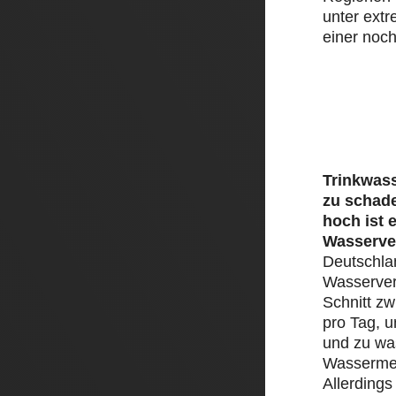
unter ext
einer noch
Trinkwass
zu schad
hoch ist 
Wasserve
Deutschlan
Wasserver
Schnitt zw
pro Tag, 
und zu was
Wassermen
Allerding