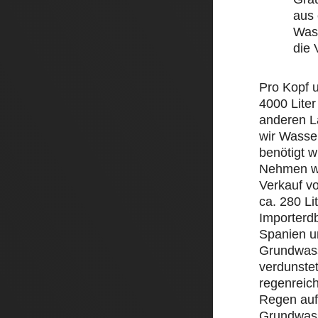
aus 
Wass
die
Pro Kopf 
4000 Liter
anderen L
wir Wasse
benötigt w
Nehmen wi
Verkauf v
ca. 280 Li
Importerd
Spanien un
Grundwass
verdunstet
regenreic
Regen auf 
Grundwass