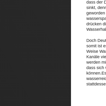
dass der D
sinkt, den
geworden 
wasserspa
drücken d
Wasserha
Doch Deut
somit ist e
Weise Was
Kanäle vi
werden mü
dass sich
können.Es
wasserrei
stattdesse