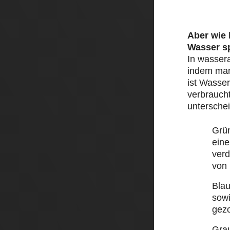
Aber wie
Wasser s
In wasser
indem man 
ist Wasser
verbraucht
unterschei
Grü
eine
ver
von
Bla
sow
gez
Gra