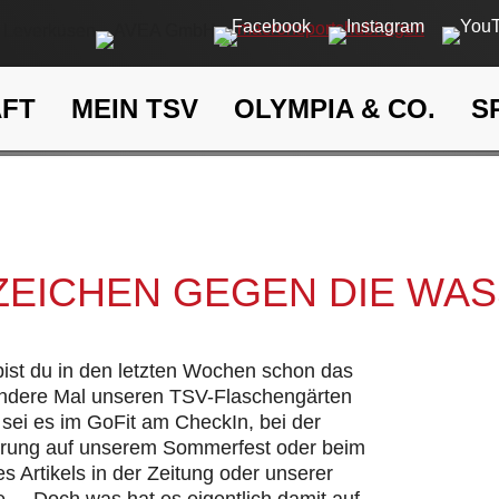
AFT
MEIN TSV
OLYMPIA & CO.
S
Ein Zeichen gegen die Wasse
eit
Klima- und Umweltschutz
 ZEICHEN GEGEN DIE WA
 bist du in den letzten Wochen schon das
andere Mal unseren TSV-Flaschengärten
sei es im GoFit am CheckIn, bei der
hrung auf unserem Sommerfest oder beim
s Artikels in der Zeitung oder unserer