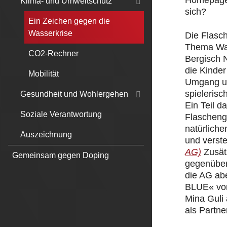
Homepage.
Klima- und Umweltschutz
sich?
Ein Zeichen gegen die
Wasserkrise
Die Flasc
Thema Was
CO2-Rechner
Bergisch 
die Kinde
Mobilität
Umgang un
spielerisc
Gesundheit und Wohlergehen
Ein Teil 
Soziale Verantwortung
Flascheng
natürliche
Auszeichnung
und verst
AG)
Zusät
Gemeinsam gegen Doping
gegenüber
die AG ab
BLUE« von
Mina Guli
als Partner