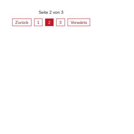
Seite 2 von 3
Zurück
1
2
3
Vorwärts