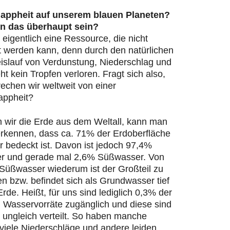
appheit auf unserem blauen Planeten?
n das überhaupt sein?
 eigentlich eine Ressource, die nicht
t werden kann, denn durch den natürlichen
islauf von Verdunstung, Niederschlag und
ht kein Tropfen verloren. Fragt sich also,
echen wir weltweit von einer
appheit?
n wir die Erde aus dem Weltall, kann man
 erkennen, dass ca. 71% der Erdoberfläche
 bedeckt ist. Davon ist jedoch 97,4%
r und gerade mal 2,6% Süßwasser. Von
Süßwasser wiederum ist der Großteil zu
en bzw. befindet sich als Grundwasser tief
Erde. Heißt, für uns sind lediglich 0,3% der
n Wasservorräte zugänglich und diese sind
 ungleich verteilt. So haben manche
viele Niederschläge und andere leiden