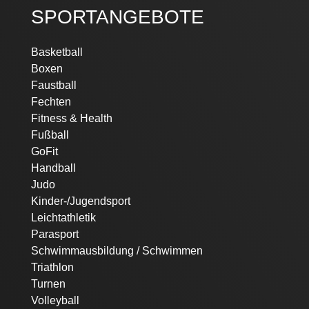
SPORTANGEBOTE
Navigation
Basketball
überspringen
Boxen
Faustball
Fechten
Fitness & Health
Fußball
GoFit
Handball
Judo
Kinder-/Jugendsport
Leichtathletik
Parasport
Schwimmausbildung / Schwimmen
Triathlon
Turnen
Volleyball