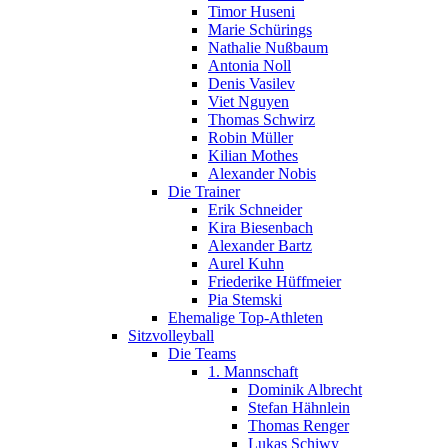
Timor Huseni
Marie Schürings
Nathalie Nußbaum
Antonia Noll
Denis Vasilev
Viet Nguyen
Thomas Schwirz
Robin Müller
Kilian Mothes
Alexander Nobis
Die Trainer
Erik Schneider
Kira Biesenbach
Alexander Bartz
Aurel Kuhn
Friederike Hüffmeier
Pia Stemski
Ehemalige Top-Athleten
Sitzvolleyball
Die Teams
1. Mannschaft
Dominik Albrecht
Stefan Hähnlein
Thomas Renger
Lukas Schiwy