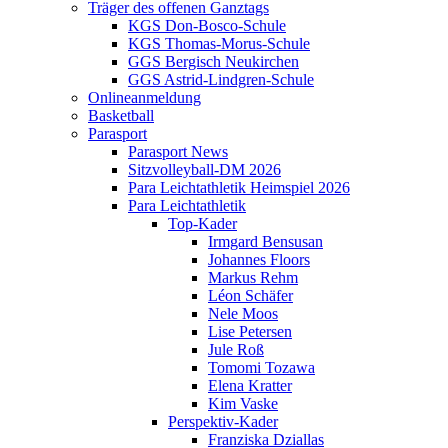
Träger des offenen Ganztags
KGS Don-Bosco-Schule
KGS Thomas-Morus-Schule
GGS Bergisch Neukirchen
GGS Astrid-Lindgren-Schule
Onlineanmeldung
Basketball
Parasport
Parasport News
Sitzvolleyball-DM 2026
Para Leichtathletik Heimspiel 2026
Para Leichtathletik
Top-Kader
Irmgard Bensusan
Johannes Floors
Markus Rehm
Léon Schäfer
Nele Moos
Lise Petersen
Jule Roß
Tomomi Tozawa
Elena Kratter
Kim Vaske
Perspektiv-Kader
Franziska Dziallas