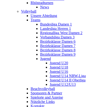
Rhönradturnen
News
Volleyball
Unsere Abteilung
Teams
Bundesliga Damen 1
Landesliga Herren 1
Regionalliga West Damen 2
Verbandsliga Damen 3
Bezirksklasse Damen 6
Bezirksklasse Damen 7
Bezirksklasse Damen 8
Bezirksklasse Damen 9
Jugend
Jugend U20
Jugend U18
Jugend U16
Jugend U14 NRW-Liga
Jugend U14 II Oberliga
Jugend U12/U13
Beachvolleyball
Sponsoren & Partner
Spielorte und Anreise
Nützliche Links
Kontakte