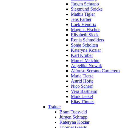
Jürgen Schrapp
Siegmund Soicke
Mathis Tigler
Jens Färber
Loek Hendrix
Magnus Fischer
Elisabeth Sieck
Ronja Schmölders
Sonja Scholten
Kateryna Koziar
Karl Kruber
Marcel Malchin
Angelika Nowak
Alfonso Serrano Carnerero
Maria Tietze
Astrid Höfte
Nico Scherf
Vera Bastheim
Mark Jaekel
Elias Tönnes
Trainer
Bram Tuesveld
Jürgen Schrapp
Kateryna Koziar
Thomas Geerts