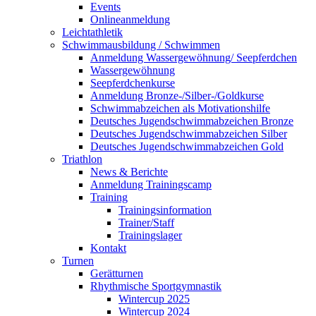
Events
Onlineanmeldung
Leichtathletik
Schwimmausbildung / Schwimmen
Anmeldung Wassergewöhnung/ Seepferdchen
Wassergewöhnung
Seepferdchenkurse
Anmeldung Bronze-/Silber-/Goldkurse
Schwimmabzeichen als Motivationshilfe
Deutsches Jugendschwimmabzeichen Bronze
Deutsches Jugendschwimmabzeichen Silber
Deutsches Jugendschwimmabzeichen Gold
Triathlon
News & Berichte
Anmeldung Trainingscamp
Training
Trainingsinformation
Trainer/Staff
Trainingslager
Kontakt
Turnen
Gerätturnen
Rhythmische Sportgymnastik
Wintercup 2025
Wintercup 2024