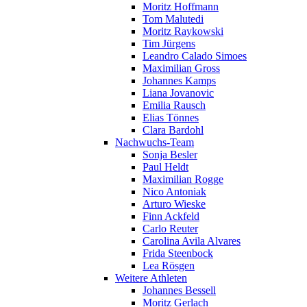
Moritz Hoffmann
Tom Malutedi
Moritz Raykowski
Tim Jürgens
Leandro Calado Simoes
Maximilian Gross
Johannes Kamps
Liana Jovanovic
Emilia Rausch
Elias Tönnes
Clara Bardohl
Nachwuchs-Team
Sonja Besler
Paul Heldt
Maximilian Rogge
Nico Antoniak
Arturo Wieske
Finn Ackfeld
Carlo Reuter
Carolina Avila Alvares
Frida Steenbock
Lea Rösgen
Weitere Athleten
Johannes Bessell
Moritz Gerlach