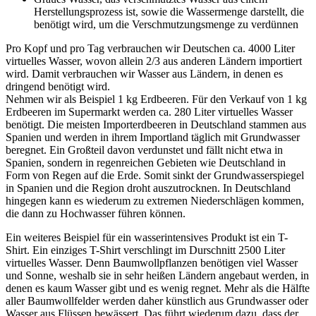
Herstellungsprozess ist, sowie die Wassermenge darstellt, die
benötigt wird, um die Verschmutzungsmenge zu verdünnen
Pro Kopf und pro Tag verbrauchen wir Deutschen ca. 4000 Liter
virtuelles Wasser, wovon allein 2/3 aus anderen Ländern importiert
wird. Damit verbrauchen wir Wasser aus Ländern, in denen es
dringend benötigt wird.
Nehmen wir als Beispiel 1 kg Erdbeeren. Für den Verkauf von 1 kg
Erdbeeren im Supermarkt werden ca. 280 Liter virtuelles Wasser
benötigt. Die meisten Importerdbeeren in Deutschland stammen aus
Spanien und werden in ihrem Importland täglich mit Grundwasser
beregnet. Ein Großteil davon verdunstet und fällt nicht etwa in
Spanien, sondern in regenreichen Gebieten wie Deutschland in
Form von Regen auf die Erde. Somit sinkt der Grundwasserspiegel
in Spanien und die Region droht auszutrocknen. In Deutschland
hingegen kann es wiederum zu extremen Niederschlägen kommen,
die dann zu Hochwasser führen können.
Ein weiteres Beispiel für ein wasserintensives Produkt ist ein T-
Shirt. Ein einziges T-Shirt verschlingt im Durschnitt 2500 Liter
virtuelles Wasser. Denn Baumwollpflanzen benötigen viel Wasser
und Sonne, weshalb sie in sehr heißen Ländern angebaut werden, in
denen es kaum Wasser gibt und es wenig regnet. Mehr als die Hälfte
aller Baumwollfelder werden daher künstlich aus Grundwasser oder
Wasser aus Flüssen bewässert. Das führt wiederum dazu, dass der