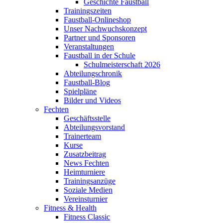
Geschichte Faustball
Trainingszeiten
Faustball-Onlineshop
Unser Nachwuchskonzept
Partner und Sponsoren
Veranstaltungen
Faustball in der Schule
Schulmeisterschaft 2026
Abteilungschronik
Faustball-Blog
Spielpläne
Bilder und Videos
Fechten
Geschäftsstelle
Abteilungsvorstand
Trainerteam
Kurse
Zusatzbeitrag
News Fechten
Heimturniere
Trainingsanzüge
Soziale Medien
Vereinsturnier
Fitness & Health
Fitness Classic