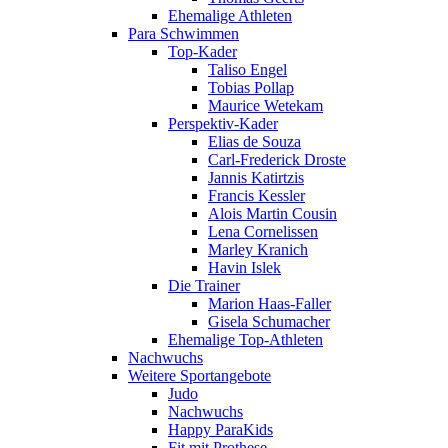
Ehemalige Athleten
Para Schwimmen
Top-Kader
Taliso Engel
Tobias Pollap
Maurice Wetekam
Perspektiv-Kader
Elias de Souza
Carl-Frederick Droste
Jannis Katirtzis
Francis Kessler
Alois Martin Cousin
Lena Cornelissen
Marley Kranich
Havin Islek
Die Trainer
Marion Haas-Faller
Gisela Schumacher
Ehemalige Top-Athleten
Nachwuchs
Weitere Sportangebote
Judo
Nachwuchs
Happy ParaKids
Fit mit Prothese