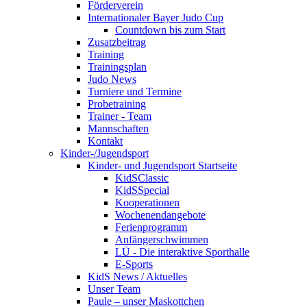
Förderverein
Internationaler Bayer Judo Cup
Countdown bis zum Start
Zusatzbeitrag
Training
Trainingsplan
Judo News
Turniere und Termine
Probetraining
Trainer - Team
Mannschaften
Kontakt
Kinder-/Jugendsport
Kinder- und Jugendsport Startseite
KidSClassic
KidSSpecial
Kooperationen
Wochenendangebote
Ferienprogramm
Anfängerschwimmen
LÜ - Die interaktive Sporthalle
E-Sports
KidS News / Aktuelles
Unser Team
Paule – unser Maskottchen