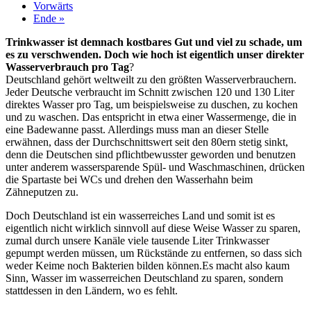
Vorwärts
Ende »
Trinkwasser ist demnach kostbares Gut und viel zu schade, um
es zu verschwenden. Doch wie hoch ist eigentlich unser direkter
Wasserverbrauch pro Tag
?
Deutschland gehört weltweilt zu den größten Wasserverbrauchern.
Jeder Deutsche verbraucht im Schnitt zwischen 120 und 130 Liter
direktes Wasser pro Tag, um beispielsweise zu duschen, zu kochen
und zu waschen. Das entspricht in etwa einer Wassermenge, die in
eine Badewanne passt. Allerdings muss man an dieser Stelle
erwähnen, dass der Durchschnittswert seit den 80ern stetig sinkt,
denn die Deutschen sind pflichtbewusster geworden und benutzen
unter anderem wassersparende Spül- und Waschmaschinen, drücken
die Spartaste bei WCs und drehen den Wasserhahn beim
Zähneputzen zu.
Doch Deutschland ist ein wasserreiches Land und somit ist es
eigentlich nicht wirklich sinnvoll auf diese Weise Wasser zu sparen,
zumal durch unsere Kanäle viele tausende Liter Trinkwasser
gepumpt werden müssen, um Rückstände zu entfernen, so dass sich
weder Keime noch Bakterien bilden können.Es macht also kaum
Sinn, Wasser im wasserreichen Deutschland zu sparen, sondern
stattdessen in den Ländern, wo es fehlt.