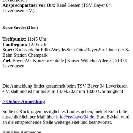
Ansprechpartner vor Ort:
René Giesen (TSV Bayer 04
Leverkusen e.V.)
Kurze Strecke (3 km)
Treffpunkt:
11:45 Uhr
Laufbeginn:
12:05 Uhr
Start:
Kreisverkehr Editz-Weyde-Str. / Otto-Bayer-Str. hinter der S-
Bahn Station Chempark
Ziel
: Bayer AG Konzernzentrale | Kaiser-Wilhelm-Allee 3 | 51373
Leverkusen
Die Anmeldung findet gesammelt beim TSV Bayer 04 Leverkusen
e.V. statt und ist nur bis zum 13.09.2022 um 18:00 Uhr möglich!
> Online-Anmeldung
Sollte es Rückfragen bezüglich es Laufes geben, meldet Euch bitte
ausschließlich per Mail über
info@tsvbayer04.de
. Eure E-Mail wird
an die entsprechende Stelle weitergeleitet und beantwortet.
RunBlue Kampagne