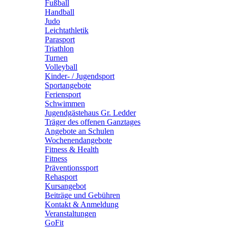
Fußball
Handball
Judo
Leichtathletik
Parasport
Triathlon
Turnen
Volleyball
Kinder- / Jugendsport
Sportangebote
Feriensport
Schwimmen
Jugendgästehaus Gr. Ledder
Träger des offenen Ganztages
Angebote an Schulen
Wochenendangebote
Fitness & Health
Fitness
Präventionssport
Rehasport
Kursangebot
Beiträge und Gebühren
Kontakt & Anmeldung
Veranstaltungen
GoFit