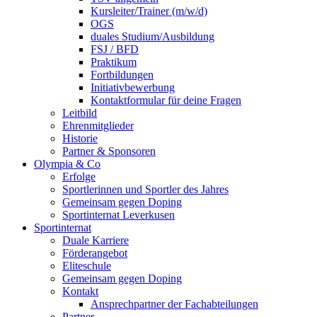
Kursleiter/Trainer (m/w/d)
OGS
duales Studium/Ausbildung
FSJ / BFD
Praktikum
Fortbildungen
Initiativbewerbung
Kontaktformular für deine Fragen
Leitbild
Ehrenmitglieder
Historie
Partner & Sponsoren
Olympia & Co
Erfolge
Sportlerinnen und Sportler des Jahres
Gemeinsam gegen Doping
Sportinternat Leverkusen
Sportinternat
Duale Karriere
Förderangebot
Eliteschule
Gemeinsam gegen Doping
Kontakt
Ansprechpartner der Fachabteilungen
Partner