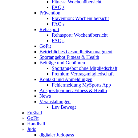
Fitness: Wochenübersicht
FAQ's
Prävention
Prävention: Wochenübersicht
FAQ's
Rehasport
Rehasport: Wochenübersicht
FAQ's
GoFit
Betriebliches Gesundheitsmanagment
Sportangebot Fitness & Health
Beiträge und Gebühren
Sportangebot ohne Mitgliedschaft
Premium Vertragsmitgliedschaft
Kontakt und Anmeldungen
Fehlermeldung MySports App
Ansprechpartner: Fitness & Health
News
Veranstaltungen
Lev Bewegt
Fußball
GoFit
Handball
Judo
digitaler Judopass