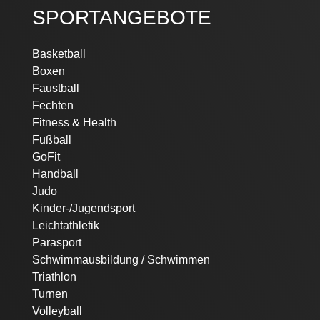
SPORTANGEBOTE
Navigation
Basketball
überspringen
Boxen
Faustball
Fechten
Fitness & Health
Fußball
GoFit
Handball
Judo
Kinder-/Jugendsport
Leichtathletik
Parasport
Schwimmausbildung / Schwimmen
Triathlon
Turnen
Volleyball