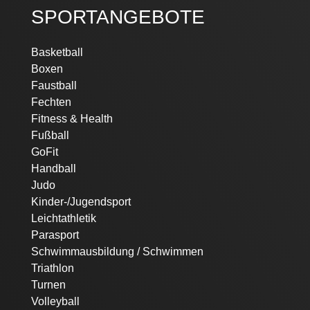
SPORTANGEBOTE
Navigation
Basketball
überspringen
Boxen
Faustball
Fechten
Fitness & Health
Fußball
GoFit
Handball
Judo
Kinder-/Jugendsport
Leichtathletik
Parasport
Schwimmausbildung / Schwimmen
Triathlon
Turnen
Volleyball