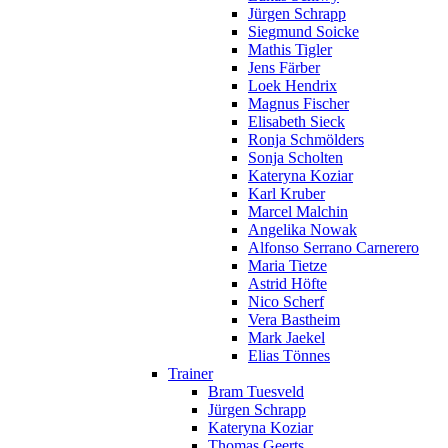
Jürgen Schrapp
Siegmund Soicke
Mathis Tigler
Jens Färber
Loek Hendrix
Magnus Fischer
Elisabeth Sieck
Ronja Schmölders
Sonja Scholten
Kateryna Koziar
Karl Kruber
Marcel Malchin
Angelika Nowak
Alfonso Serrano Carnerero
Maria Tietze
Astrid Höfte
Nico Scherf
Vera Bastheim
Mark Jaekel
Elias Tönnes
Trainer
Bram Tuesveld
Jürgen Schrapp
Kateryna Koziar
Thomas Geerts