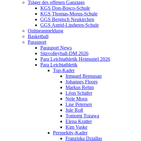
Träger des offenen Ganztags
KGS Don-Bosco-Schule
KGS Thomas-Morus-Schule
GGS Bergisch Neukirchen
GGS Astrid-Lindgren-Schule
Onlineanmeldung
Basketball
Parasport
Parasport News
Sitzvolleyball-DM 2026
Para Leichtathletik Heimspiel 2026
Para Leichtathletik
Top-Kader
Irmgard Bensusan
Johannes Floors
Markus Rehm
Léon Schäfer
Nele Moos
Lise Petersen
Jule Roß
Tomomi Tozawa
Elena Kratter
Kim Vaske
Perspektiv-Kader
Franziska Dziallas