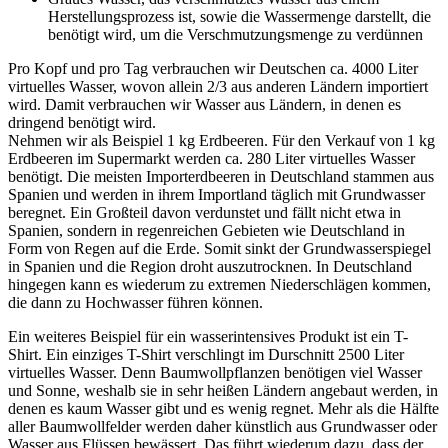
Herstellungsprozess ist, sowie die Wassermenge darstellt, die
benötigt wird, um die Verschmutzungsmenge zu verdünnen
Pro Kopf und pro Tag verbrauchen wir Deutschen ca. 4000 Liter
virtuelles Wasser, wovon allein 2/3 aus anderen Ländern importiert
wird. Damit verbrauchen wir Wasser aus Ländern, in denen es
dringend benötigt wird.
Nehmen wir als Beispiel 1 kg Erdbeeren. Für den Verkauf von 1 kg
Erdbeeren im Supermarkt werden ca. 280 Liter virtuelles Wasser
benötigt. Die meisten Importerdbeeren in Deutschland stammen aus
Spanien und werden in ihrem Importland täglich mit Grundwasser
beregnet. Ein Großteil davon verdunstet und fällt nicht etwa in
Spanien, sondern in regenreichen Gebieten wie Deutschland in
Form von Regen auf die Erde. Somit sinkt der Grundwasserspiegel
in Spanien und die Region droht auszutrocknen. In Deutschland
hingegen kann es wiederum zu extremen Niederschlägen kommen,
die dann zu Hochwasser führen können.
Ein weiteres Beispiel für ein wasserintensives Produkt ist ein T-
Shirt. Ein einziges T-Shirt verschlingt im Durschnitt 2500 Liter
virtuelles Wasser. Denn Baumwollpflanzen benötigen viel Wasser
und Sonne, weshalb sie in sehr heißen Ländern angebaut werden, in
denen es kaum Wasser gibt und es wenig regnet. Mehr als die Hälfte
aller Baumwollfelder werden daher künstlich aus Grundwasser oder
Wasser aus Flüssen bewässert. Das führt wiederum dazu, dass der