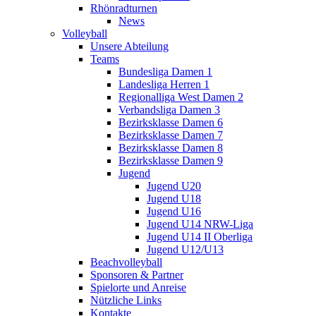
Rhönradturnen
News
Volleyball
Unsere Abteilung
Teams
Bundesliga Damen 1
Landesliga Herren 1
Regionalliga West Damen 2
Verbandsliga Damen 3
Bezirksklasse Damen 6
Bezirksklasse Damen 7
Bezirksklasse Damen 8
Bezirksklasse Damen 9
Jugend
Jugend U20
Jugend U18
Jugend U16
Jugend U14 NRW-Liga
Jugend U14 II Oberliga
Jugend U12/U13
Beachvolleyball
Sponsoren & Partner
Spielorte und Anreise
Nützliche Links
Kontakte