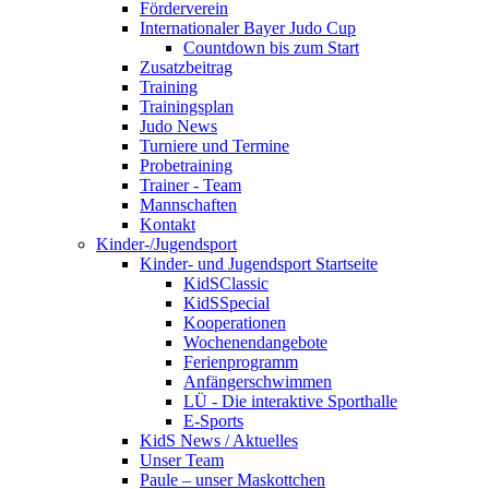
Förderverein
Internationaler Bayer Judo Cup
Countdown bis zum Start
Zusatzbeitrag
Training
Trainingsplan
Judo News
Turniere und Termine
Probetraining
Trainer - Team
Mannschaften
Kontakt
Kinder-/Jugendsport
Kinder- und Jugendsport Startseite
KidSClassic
KidSSpecial
Kooperationen
Wochenendangebote
Ferienprogramm
Anfängerschwimmen
LÜ - Die interaktive Sporthalle
E-Sports
KidS News / Aktuelles
Unser Team
Paule – unser Maskottchen