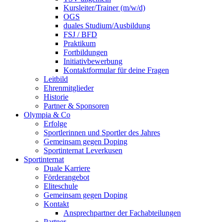
Kursleiter/Trainer (m/w/d)
OGS
duales Studium/Ausbildung
FSJ / BFD
Praktikum
Fortbildungen
Initiativbewerbung
Kontaktformular für deine Fragen
Leitbild
Ehrenmitglieder
Historie
Partner & Sponsoren
Olympia & Co
Erfolge
Sportlerinnen und Sportler des Jahres
Gemeinsam gegen Doping
Sportinternat Leverkusen
Sportinternat
Duale Karriere
Förderangebot
Eliteschule
Gemeinsam gegen Doping
Kontakt
Ansprechpartner der Fachabteilungen
Partner