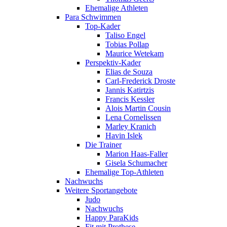
Ehemalige Athleten
Para Schwimmen
Top-Kader
Taliso Engel
Tobias Pollap
Maurice Wetekam
Perspektiv-Kader
Elias de Souza
Carl-Frederick Droste
Jannis Katirtzis
Francis Kessler
Alois Martin Cousin
Lena Cornelissen
Marley Kranich
Havin Islek
Die Trainer
Marion Haas-Faller
Gisela Schumacher
Ehemalige Top-Athleten
Nachwuchs
Weitere Sportangebote
Judo
Nachwuchs
Happy ParaKids
Fit mit Prothese