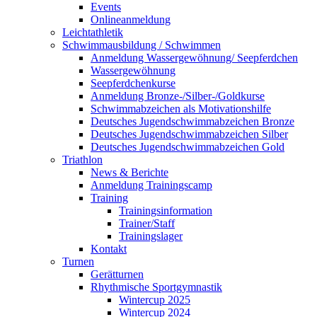
Events
Onlineanmeldung
Leichtathletik
Schwimmausbildung / Schwimmen
Anmeldung Wassergewöhnung/ Seepferdchen
Wassergewöhnung
Seepferdchenkurse
Anmeldung Bronze-/Silber-/Goldkurse
Schwimmabzeichen als Motivationshilfe
Deutsches Jugendschwimmabzeichen Bronze
Deutsches Jugendschwimmabzeichen Silber
Deutsches Jugendschwimmabzeichen Gold
Triathlon
News & Berichte
Anmeldung Trainingscamp
Training
Trainingsinformation
Trainer/Staff
Trainingslager
Kontakt
Turnen
Gerätturnen
Rhythmische Sportgymnastik
Wintercup 2025
Wintercup 2024