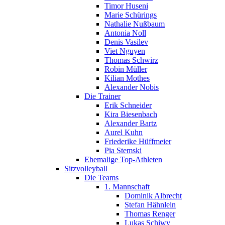
Timor Huseni
Marie Schürings
Nathalie Nußbaum
Antonia Noll
Denis Vasilev
Viet Nguyen
Thomas Schwirz
Robin Müller
Kilian Mothes
Alexander Nobis
Die Trainer
Erik Schneider
Kira Biesenbach
Alexander Bartz
Aurel Kuhn
Friederike Hüffmeier
Pia Stemski
Ehemalige Top-Athleten
Sitzvolleyball
Die Teams
1. Mannschaft
Dominik Albrecht
Stefan Hähnlein
Thomas Renger
Lukas Schiwy