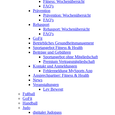
Fitness: Wochenübersicht
FAQ's
Prävention
Prävention: Wochenübersicht
FAQ's
Rehasport
Rehasport: Wochenübersicht
FAQ's
GoFit
Betriebliches Gesundheitsmanagment
Sportangebot Fitness & Health
Beiträge und Gebühren
Sportangebot ohne Mitgliedschaft
Premium Vertragsmitgliedschaft
Kontakt und Anmeldungen
Fehlermeldung MySports App
Ansprechpartner: Fitness & Health
News
Veranstaltungen
Lev Bewegt
Fußball
GoFit
Handball
Judo
digitaler Judopass