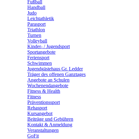
Fußball
Handball
Judo
Leichtathletik
Parasport
Triathlon
Turnen
Volleyball
Kinder- / Jugendsport
Sportangebote
Feriensport
Schwimmen
Jugendgästehaus Gr. Ledder
Träger des offenen Ganztages
Angebote an Schulen
Wochenendangebote
Fitness & Health
Fitness
Präventionssport
Rehasport
Kursangebot
Beiträge und Gebühren
Kontakt & Anmeldung
Veranstaltungen
GoFit