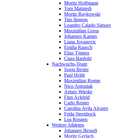
Moritz Hoffmann
Tom Malutedi
Moritz Raykowski
Tim Jürgens
Leandro Calado Simoes
Maximilian Gross
Johannes Kamps
Liana Jovanovic
Emilia Rausch
Elias Tönnes
Clara Bardohl
Nachwuchs-Team
Sonja Besler
Paul Heldt
Maximilian Rogge
Nico Antoniak
Arturo Wieske
Finn Ackfeld
Carlo Reuter
Carolina Avila Alvares
Frida Steenbock
Lea Rösgen
Weitere Athleten
Johannes Bessell
Moritz Gerlach