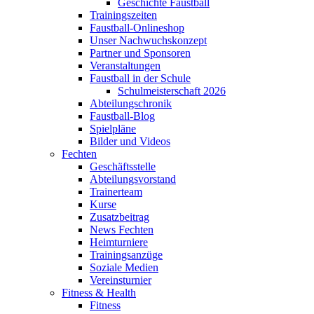
Geschichte Faustball
Trainingszeiten
Faustball-Onlineshop
Unser Nachwuchskonzept
Partner und Sponsoren
Veranstaltungen
Faustball in der Schule
Schulmeisterschaft 2026
Abteilungschronik
Faustball-Blog
Spielpläne
Bilder und Videos
Fechten
Geschäftsstelle
Abteilungsvorstand
Trainerteam
Kurse
Zusatzbeitrag
News Fechten
Heimturniere
Trainingsanzüge
Soziale Medien
Vereinsturnier
Fitness & Health
Fitness