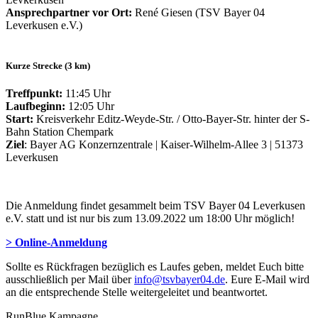
Ansprechpartner vor Ort:
René Giesen (TSV Bayer 04
Leverkusen e.V.)
Kurze Strecke (3 km)
Treffpunkt:
11:45 Uhr
Laufbeginn:
12:05 Uhr
Start:
Kreisverkehr Editz-Weyde-Str. / Otto-Bayer-Str. hinter der S-
Bahn Station Chempark
Ziel
: Bayer AG Konzernzentrale | Kaiser-Wilhelm-Allee 3 | 51373
Leverkusen
Die Anmeldung findet gesammelt beim TSV Bayer 04 Leverkusen
e.V. statt und ist nur bis zum 13.09.2022 um 18:00 Uhr möglich!
> Online-Anmeldung
Sollte es Rückfragen bezüglich es Laufes geben, meldet Euch bitte
ausschließlich per Mail über
info@tsvbayer04.de
. Eure E-Mail wird
an die entsprechende Stelle weitergeleitet und beantwortet.
RunBlue Kampagne