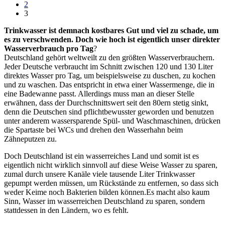
2
3
Trinkwasser ist demnach kostbares Gut und viel zu schade, um
es zu verschwenden. Doch wie hoch ist eigentlich unser direkter
Wasserverbrauch pro Tag
?
Deutschland gehört weltweilt zu den größten Wasserverbrauchern.
Jeder Deutsche verbraucht im Schnitt zwischen 120 und 130 Liter
direktes Wasser pro Tag, um beispielsweise zu duschen, zu kochen
und zu waschen. Das entspricht in etwa einer Wassermenge, die in
eine Badewanne passt. Allerdings muss man an dieser Stelle
erwähnen, dass der Durchschnittswert seit den 80ern stetig sinkt,
denn die Deutschen sind pflichtbewusster geworden und benutzen
unter anderem wassersparende Spül- und Waschmaschinen, drücken
die Spartaste bei WCs und drehen den Wasserhahn beim
Zähneputzen zu.
Doch Deutschland ist ein wasserreiches Land und somit ist es
eigentlich nicht wirklich sinnvoll auf diese Weise Wasser zu sparen,
zumal durch unsere Kanäle viele tausende Liter Trinkwasser
gepumpt werden müssen, um Rückstände zu entfernen, so dass sich
weder Keime noch Bakterien bilden können.Es macht also kaum
Sinn, Wasser im wasserreichen Deutschland zu sparen, sondern
stattdessen in den Ländern, wo es fehlt.