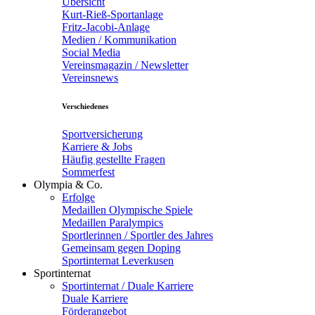
Übersicht
Kurt-Rieß-Sportanlage
Fritz-Jacobi-Anlage
Medien / Kommunikation
Social Media
Vereinsmagazin / Newsletter
Vereinsnews
Verschiedenes
Sportversicherung
Karriere & Jobs
Häufig gestellte Fragen
Sommerfest
Olympia & Co.
Erfolge
Medaillen Olympische Spiele
Medaillen Paralympics
Sportlerinnen / Sportler des Jahres
Gemeinsam gegen Doping
Sportinternat Leverkusen
Sportinternat
Sportinternat / Duale Karriere
Duale Karriere
Förderangebot