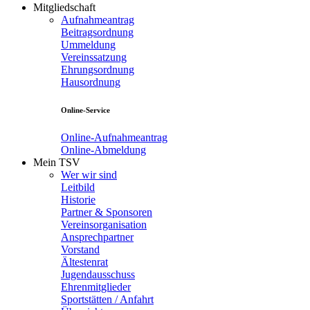
Mitgliedschaft
Aufnahmeantrag
Beitragsordnung
Ummeldung
Vereinssatzung
Ehrungsordnung
Hausordnung
Online-Service
Online-Aufnahmeantrag
Online-Abmeldung
Mein TSV
Wer wir sind
Leitbild
Historie
Partner & Sponsoren
Vereinsorganisation
Ansprechpartner
Vorstand
Ältestenrat
Jugendausschuss
Ehrenmitglieder
Sportstätten / Anfahrt