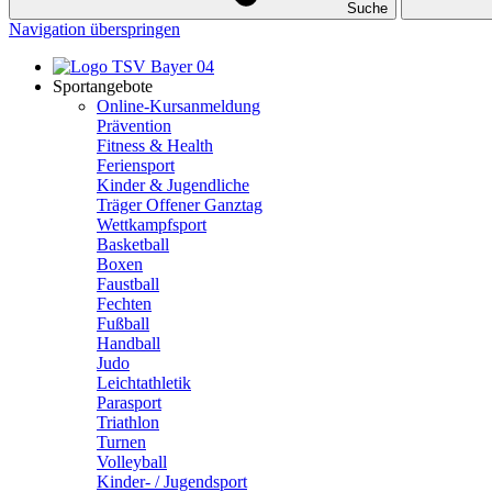
Suche
Navigation überspringen
Sportangebote
Online-Kursanmeldung
Prävention
Fitness & Health
Feriensport
Kinder & Jugendliche
Träger Offener Ganztag
Wettkampfsport
Basketball
Boxen
Faustball
Fechten
Fußball
Handball
Judo
Leichtathletik
Parasport
Triathlon
Turnen
Volleyball
Kinder- / Jugendsport