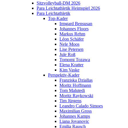
Sitzvolleyball-DM 2026
Para Leichtathletik Heimspiel 2026
Para Leichtathletik
Top-Kader
Irmgard Bensusan
Johannes Floors
Markus Rehm
Léon Schäfer
Nele Moos
Lise Petersen
Jule Roß
Tomomi Tozawa
Elena Kratter
Kim Vaske
Perspektiv-Kader
Franziska Dziallas
Moritz Hoffmann
Tom Malutedi
Moritz Raykowski
Tim Jürgens
Leandro Calado Simoes
Maximilian Gross
Johannes Kamps
Liana Jovanovic
Emilia Rausch