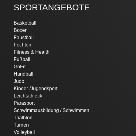
SPORTANGEBOTE
Navigation
Basketball
überspringen
Boxen
Faustball
Fechten
Fitness & Health
Fußball
GoFit
Handball
Judo
Kinder-/Jugendsport
Leichtathletik
Parasport
Schwimmausbildung / Schwimmen
Triathlon
Turnen
Volleyball