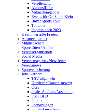
Verpflegung
Aktionsfläche
Mitmachangebote
Events für Groß und Klein
Bayer Sports Tour
Tombola
Impressionen 2023
Häufig gestellte Fragen
Ansprechpartner
Mitgliedschaft
Sportstätten / Anfahrt
Vereinsorganisation
Social Media
Vereinsmagazin / Newsletter
Vereinsnews
Sportversicherung
Jobs/Karriere
TSV allgemein
Kursleiter/Trainer (m/w/d)
OGS
duales Studium/Ausbildung
FSJ / BFD
Praktikum
Fortbildungen
Initiativbewerbung