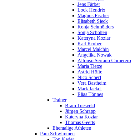
Jens Färber
Loek Hendrix
Magnus Fischer
Elisabeth Sieck
Ronja Schmölders
Sonja Scholten
Kateryna Koziar
Karl Kruber
Marcel Malchin
Angelika Nowak
Alfonso Serrano Carnerero
Maria Tietze
Astrid Höfte
Nico Scherf
Vera Bastheim
Mark Jaekel
Elias Tönnes
Trainer
Bram Tuesveld
Jürgen Schrapp
Kateryna Koziar
Thomas Geerts
Ehemalige Athleten
Para Schwimmen
Top-Kader