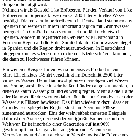
dringend benötigt wird.
Nehmen wir als Beispiel 1 kg Erdbeeren. Für den Verkauf von 1 kg
Erdbeeren im Supermarkt werden ca. 280 Liter virtuelles Wasser
benötigt. Die meisten Importerdbeeren in Deutschland stammen aus
Spanien und werden in ihrem Importland täglich mit Grundwasser
beregnet. Ein Großteil davon verdunstet und fällt nicht etwa in
Spanien, sondern in regenreichen Gebieten wie Deutschland in
Form von Regen auf die Erde. Somit sinkt der Grundwasserspiegel
in Spanien und die Region droht auszutrocknen. In Deutschland
hingegen kann es wiederum zu extremen Niederschlägen kommen,
die dann zu Hochwasser führen können.
Ein weiteres Beispiel für ein wasserintensives Produkt ist ein T-
Shirt. Ein einziges T-Shirt verschlingt im Durschnitt 2500 Liter
virtuelles Wasser. Denn Baumwollpflanzen benötigen viel Wasser
und Sonne, weshalb sie in sehr heißen Ländern angebaut werden, in
denen es kaum Wasser gibt und es wenig regnet. Mehr als die Hälfte
aller Baumwollfelder werden daher künstlich aus Grundwasser oder
Wasser aus Flüssen bewässert. Das führt wiederum dazu, dass der
Grundwasserspiegel der Region sinkt und Seen und Flüsse
zunehmend austrocken. Eins der weltweitbekanntesten Beispiele
dafür ist der Aralsee, der einst der viertgrößte Binnensee auf der
Welt war. Er ist innerhalb einer Generation auf fast 90%
geschrumpft und fast gänzlich ausgetrocknet. Allein seine
Vertrocknung und damit auch seine Versalzung ist die Folge eines