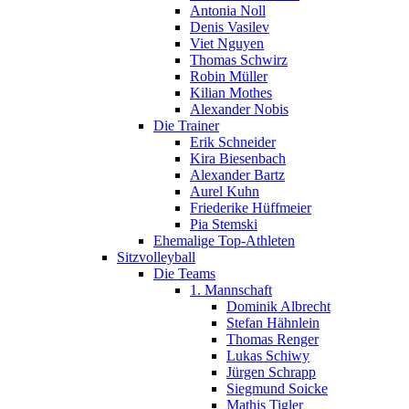
Antonia Noll
Denis Vasilev
Viet Nguyen
Thomas Schwirz
Robin Müller
Kilian Mothes
Alexander Nobis
Die Trainer
Erik Schneider
Kira Biesenbach
Alexander Bartz
Aurel Kuhn
Friederike Hüffmeier
Pia Stemski
Ehemalige Top-Athleten
Sitzvolleyball
Die Teams
1. Mannschaft
Dominik Albrecht
Stefan Hähnlein
Thomas Renger
Lukas Schiwy
Jürgen Schrapp
Siegmund Soicke
Mathis Tigler