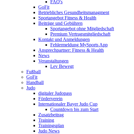
FAQ's
GoFit
Betriebliches Gesundheitsmanagment
Sportangebot Fitness & Health
Beiträge und Gebühren
Sportangebot ohne Mitgliedschaft
Premium Vertragsmitgliedschaft
Kontakt und Anmeldungen
Fehlermeldung MySports App
Ansprechpartner: Fitness & Health
News
Veranstaltungen
Lev Bewegt
Fußball
GoFit
Handball
Judo
digitaler Judopass
Förderverein
Internationaler Bayer Judo Cup
Countdown bis zum Start
Zusatzbeitrag
Training
Trainingsplan
Judo News