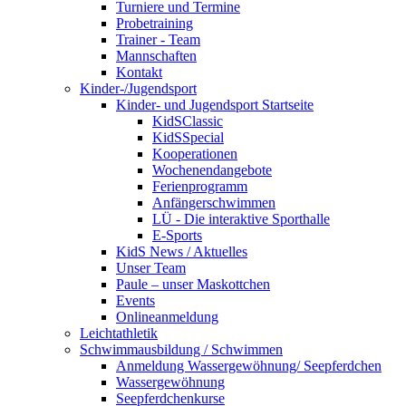
Turniere und Termine
Probetraining
Trainer - Team
Mannschaften
Kontakt
Kinder-/Jugendsport
Kinder- und Jugendsport Startseite
KidSClassic
KidSSpecial
Kooperationen
Wochenendangebote
Ferienprogramm
Anfängerschwimmen
LÜ - Die interaktive Sporthalle
E-Sports
KidS News / Aktuelles
Unser Team
Paule – unser Maskottchen
Events
Onlineanmeldung
Leichtathletik
Schwimmausbildung / Schwimmen
Anmeldung Wassergewöhnung/ Seepferdchen
Wassergewöhnung
Seepferdchenkurse