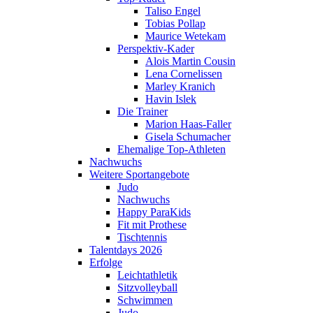
Taliso Engel
Tobias Pollap
Maurice Wetekam
Perspektiv-Kader
Alois Martin Cousin
Lena Cornelissen
Marley Kranich
Havin Islek
Die Trainer
Marion Haas-Faller
Gisela Schumacher
Ehemalige Top-Athleten
Nachwuchs
Weitere Sportangebote
Judo
Nachwuchs
Happy ParaKids
Fit mit Prothese
Tischtennis
Talentdays 2026
Erfolge
Leichtathletik
Sitzvolleyball
Schwimmen
Judo