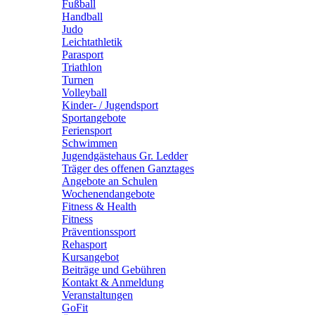
Fußball
Handball
Judo
Leichtathletik
Parasport
Triathlon
Turnen
Volleyball
Kinder- / Jugendsport
Sportangebote
Feriensport
Schwimmen
Jugendgästehaus Gr. Ledder
Träger des offenen Ganztages
Angebote an Schulen
Wochenendangebote
Fitness & Health
Fitness
Präventionssport
Rehasport
Kursangebot
Beiträge und Gebühren
Kontakt & Anmeldung
Veranstaltungen
GoFit