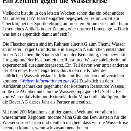
Ein Zeichen gegen die Wasserkrise
Vielleicht bist du in den letzten Wochen schon das ein oder andere
Mal unseren TSV-Flaschengärten begegnet, sei es im GoFit am
CheckIn, bei der Sportlerehrung auf unserem Sommerfest oder beim
Lesen eines Artikels in der Zeitung oder unserer Homepage. – Doch
was hat es eigentlich damit auf sich?
Die Flaschengärten sind im Rahmen einer AG zum Thema Wasser
an unserer Träger-Grundschule in Bergisch Neukirchen entstanden.
In der AG haben die Kinder sich mit der Bedeutung, dem bewussten
Umgang und der Kostbarkeit der Ressource Wasser spielerisch und
experimentell auseinandergesetzt. Ein Teil davon war unter anderem
der Bau eines Flaschengartens, durch den die Kinder den
natürlichen Wasserkreislauf in Miniatur live erleben und verstehen
konnten.
(Weitere Informationen zur AG)
Zusätzlich zu dem
Aufklärungscharakter gegenüber der kostbaren Ressource Wasser,
sollte die AG aber auch an die Wasserkampagne »RUN BLUE«
von Wasseraktivistin und Extremläuferin Mina Guli anknüpfen, die
die Bayer AG dieses Jahr als Partner unterstützt.
Mit rund 200 Marathons auf der ganzen Welt und vor allem in
wasserarmen Regionen, möchte Mina Guli das Bewusstsein für die
Wasserkrise schärfen und deutlich machen, dass wir die Wasserkrise
beenden können, wenn wir zusammenarbeiten.