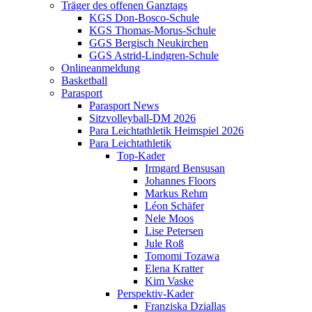
Träger des offenen Ganztags
KGS Don-Bosco-Schule
KGS Thomas-Morus-Schule
GGS Bergisch Neukirchen
GGS Astrid-Lindgren-Schule
Onlineanmeldung
Basketball
Parasport
Parasport News
Sitzvolleyball-DM 2026
Para Leichtathletik Heimspiel 2026
Para Leichtathletik
Top-Kader
Irmgard Bensusan
Johannes Floors
Markus Rehm
Léon Schäfer
Nele Moos
Lise Petersen
Jule Roß
Tomomi Tozawa
Elena Kratter
Kim Vaske
Perspektiv-Kader
Franziska Dziallas