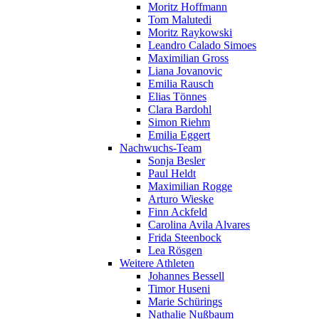
Moritz Hoffmann
Tom Malutedi
Moritz Raykowski
Leandro Calado Simoes
Maximilian Gross
Liana Jovanovic
Emilia Rausch
Elias Tönnes
Clara Bardohl
Simon Riehm
Emilia Eggert
Nachwuchs-Team
Sonja Besler
Paul Heldt
Maximilian Rogge
Arturo Wieske
Finn Ackfeld
Carolina Avila Alvares
Frida Steenbock
Lea Rösgen
Weitere Athleten
Johannes Bessell
Timor Huseni
Marie Schürings
Nathalie Nußbaum