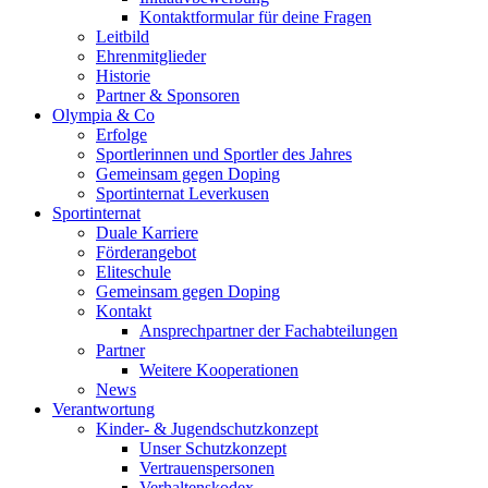
Kontaktformular für deine Fragen
Leitbild
Ehrenmitglieder
Historie
Partner & Sponsoren
Olympia & Co
Erfolge
Sportlerinnen und Sportler des Jahres
Gemeinsam gegen Doping
Sportinternat Leverkusen
Sportinternat
Duale Karriere
Förderangebot
Eliteschule
Gemeinsam gegen Doping
Kontakt
Ansprechpartner der Fachabteilungen
Partner
Weitere Kooperationen
News
Verantwortung
Kinder- & Jugendschutzkonzept
Unser Schutzkonzept
Vertrauenspersonen
Verhaltenskodex