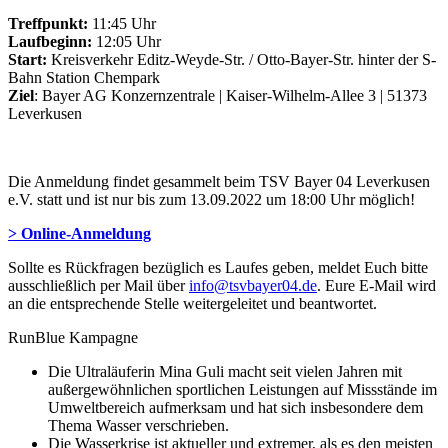
Treffpunkt:
11:45 Uhr
Laufbeginn:
12:05 Uhr
Start:
Kreisverkehr Editz-Weyde-Str. / Otto-Bayer-Str. hinter der S-
Bahn Station Chempark
Ziel
: Bayer AG Konzernzentrale | Kaiser-Wilhelm-Allee 3 | 51373
Leverkusen
Die Anmeldung findet gesammelt beim TSV Bayer 04 Leverkusen
e.V. statt und ist nur bis zum 13.09.2022 um 18:00 Uhr möglich!
> Online-Anmeldung
Sollte es Rückfragen bezüglich es Laufes geben, meldet Euch bitte
ausschließlich per Mail über
info@tsvbayer04.de
. Eure E-Mail wird
an die entsprechende Stelle weitergeleitet und beantwortet.
RunBlue Kampagne
Die Ultraläuferin Mina Guli macht seit vielen Jahren mit
außergewöhnlichen sportlichen Leistungen auf Missstände im
Umweltbereich aufmerksam und hat sich insbesondere dem
Thema Wasser verschrieben.
Die Wasserkrise ist aktueller und extremer, als es den meisten