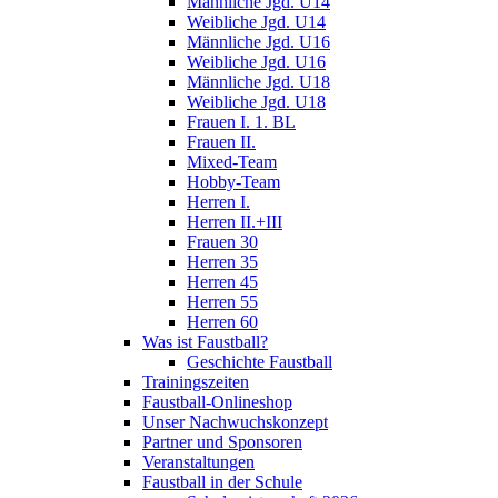
Männliche Jgd. U14
Weibliche Jgd. U14
Männliche Jgd. U16
Weibliche Jgd. U16
Männliche Jgd. U18
Weibliche Jgd. U18
Frauen I. 1. BL
Frauen II.
Mixed-Team
Hobby-Team
Herren I.
Herren II.+III
Frauen 30
Herren 35
Herren 45
Herren 55
Herren 60
Was ist Faustball?
Geschichte Faustball
Trainingszeiten
Faustball-Onlineshop
Unser Nachwuchskonzept
Partner und Sponsoren
Veranstaltungen
Faustball in der Schule