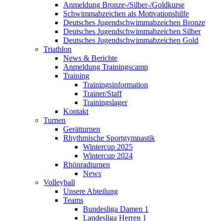
Anmeldung Bronze-/Silber-/Goldkurse
Schwimmabzeichen als Motivationshilfe
Deutsches Jugendschwimmabzeichen Bronze
Deutsches Jugendschwimmabzeichen Silber
Deutsches Jugendschwimmabzeichen Gold
Triathlon
News & Berichte
Anmeldung Trainingscamp
Training
Trainingsinformation
Trainer/Staff
Trainingslager
Kontakt
Turnen
Gerätturnen
Rhythmische Sportgymnastik
Wintercup 2025
Wintercup 2024
Rhönradturnen
News
Volleyball
Unsere Abteilung
Teams
Bundesliga Damen 1
Landesliga Herren 1