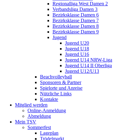
Regionalliga West Damen 2
Verbandsliga Damen 3
Bezirksklasse Damen 6
Bezirksklasse Damen 7
Bezirksklasse Damen 8
Bezirksklasse Damen 9
Jugend
Jugend U20
Jugend U18
Jugend U16
Jugend U14 NRW-Liga
Jugend U14 II Oberliga
Jugend U12/U13
Beachvolleyball
Sponsoren & Partner
Spielorte und Anreise
Nützliche Links
Kontakte
Mitglied werden
Online-Anmeldung
Abmeldung
Mein TSV
Sommerfest
Lageplan
Trödelmarkt